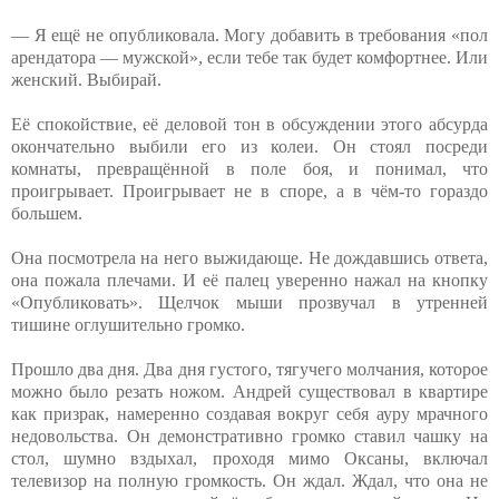
— Я ещё не опубликовала. Могу добавить в требования «пол
арендатора — мужской», если тебе так будет комфортнее. Или
женский. Выбирай.
Её спокойствие, её деловой тон в обсуждении этого абсурда
окончательно выбили его из колеи. Он стоял посреди
комнаты, превращённой в поле боя, и понимал, что
проигрывает. Проигрывает не в споре, а в чём-то гораздо
большем.
Она посмотрела на него выжидающе. Не дождавшись ответа,
она пожала плечами. И её палец уверенно нажал на кнопку
«Опубликовать». Щелчок мыши прозвучал в утренней
тишине оглушительно громко.
Прошло два дня. Два дня густого, тягучего молчания, которое
можно было резать ножом. Андрей существовал в квартире
как призрак, намеренно создавая вокруг себя ауру мрачного
недовольства. Он демонстративно громко ставил чашку на
стол, шумно вздыхал, проходя мимо Оксаны, включал
телевизор на полную громкость. Он ждал. Ждал, что она не