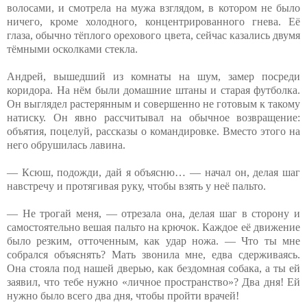
волосами, и смотрела на мужа взглядом, в котором не было
ничего, кроме холодного, концентрированного гнева. Её
глаза, обычно тёплого орехового цвета, сейчас казались двумя
тёмными осколками стекла.
Андрей, вышедший из комнаты на шум, замер посреди
коридора. На нём были домашние штаны и старая футболка.
Он выглядел растерянным и совершенно не готовым к такому
натиску. Он явно рассчитывал на обычное возвращение:
объятия, поцелуй, рассказы о командировке. Вместо этого на
него обрушилась лавина.
— Ксюш, подожди, дай я объясню… — начал он, делая шаг
навстречу и протягивая руку, чтобы взять у неё пальто.
— Не трогай меня, — отрезала она, делая шаг в сторону и
самостоятельно вешая пальто на крючок. Каждое её движение
было резким, отточенным, как удар ножа. — Что ты мне
собрался объяснять? Мать звонила мне, едва сдерживаясь.
Она стояла под нашей дверью, как бездомная собака, а ты ей
заявил, что тебе нужно «личное пространство»? Два дня! Ей
нужно было всего два дня, чтобы пройти врачей!