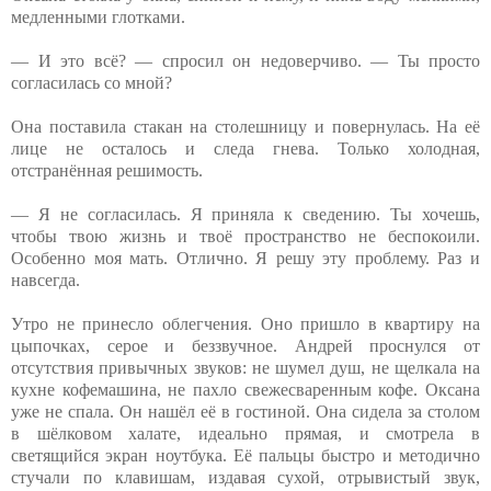
медленными глотками.
— И это всё? — спросил он недоверчиво. — Ты просто
согласилась со мной?
Она поставила стакан на столешницу и повернулась. На её
лице не осталось и следа гнева. Только холодная,
отстранённая решимость.
— Я не согласилась. Я приняла к сведению. Ты хочешь,
чтобы твою жизнь и твоё пространство не беспокоили.
Особенно моя мать. Отлично. Я решу эту проблему. Раз и
навсегда.
Утро не принесло облегчения. Оно пришло в квартиру на
цыпочках, серое и беззвучное. Андрей проснулся от
отсутствия привычных звуков: не шумел душ, не щелкала на
кухне кофемашина, не пахло свежесваренным кофе. Оксана
уже не спала. Он нашёл её в гостиной. Она сидела за столом
в шёлковом халате, идеально прямая, и смотрела в
светящийся экран ноутбука. Её пальцы быстро и методично
стучали по клавишам, издавая сухой, отрывистый звук,