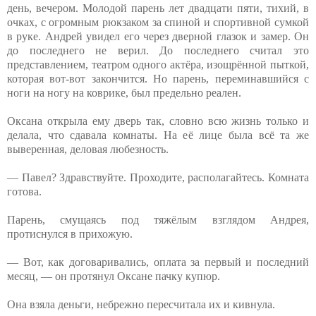
день, вечером. Молодой парень лет двадцати пяти, тихий, в
очках, с огромным рюкзаком за спиной и спортивной сумкой
в руке. Андрей увидел его через дверной глазок и замер. Он
до последнего не верил. До последнего считал это
представлением, театром одного актёра, изощрённой пыткой,
которая вот-вот закончится. Но парень, переминавшийся с
ноги на ногу на коврике, был предельно реален.
Оксана открыла ему дверь так, словно всю жизнь только и
делала, что сдавала комнаты. На её лице была всё та же
выверенная, деловая любезность.
— Павел? Здравствуйте. Проходите, располагайтесь. Комната
готова.
Парень, смущаясь под тяжёлым взглядом Андрея,
протиснулся в прихожую.
— Вот, как договаривались, оплата за первый и последний
месяц, — он протянул Оксане пачку купюр.
Она взяла деньги, небрежно пересчитала их и кивнула.