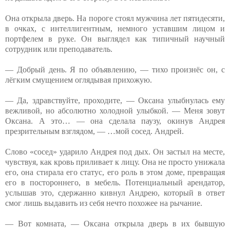
Она открыла дверь. На пороге стоял мужчина лет пятидесяти,
в очках, с интеллигентным, немного уставшим лицом и
портфелем в руке. Он выглядел как типичный научный
сотрудник или преподаватель.
— Добрый день. Я по объявлению, — тихо произнёс он, с
лёгким смущением оглядывая прихожую.
— Да, здравствуйте, проходите, — Оксана улыбнулась ему
вежливой, но абсолютно холодной улыбкой. — Меня зовут
Оксана. А это… — она сделала паузу, окинув Андрея
презрительным взглядом, — …мой сосед. Андрей.
Слово «сосед» ударило Андрея под дых. Он застыл на месте,
чувствуя, как кровь приливает к лицу. Она не просто унижала
его, она стирала его статус, его роль в этом доме, превращая
его в постороннего, в мебель. Потенциальный арендатор,
услышав это, сдержанно кивнул Андрею, который в ответ
смог лишь выдавить из себя нечто похожее на рычание.
— Вот комната, — Оксана открыла дверь в их бывшую