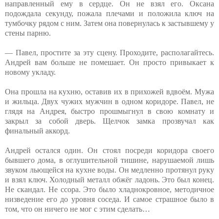
направленный ему в сердце. Он не взял его. Оксана
подождала секунду, пожала плечами и положила ключ на
тумбочку рядом с ним. Затем она повернулась к застывшему у
стены парню.
— Павел, простите за эту сцену. Проходите, располагайтесь.
Андрей вам больше не помешает. Он просто привыкает к
новому укладу.
Она прошла на кухню, оставив их в прихожей вдвоём. Мужа
и жильца. Двух чужих мужчин в одном коридоре. Павел, не
глядя на Андрея, быстро прошмыгнул в свою комнату и
закрыл за собой дверь. Щелчок замка прозвучал как
финальный аккорд.
Андрей остался один. Он стоял посреди коридора своего
бывшего дома, в оглушительной тишине, нарушаемой лишь
звуком льющейся на кухне воды. Он медленно протянул руку
и взял ключ. Холодный металл обжёг ладонь. Это был конец.
Не скандал. Не ссора. Это было хладнокровное, методичное
низведение его до уровня соседа. И самое страшное было в
том, что он ничего не мог с этим сделать…