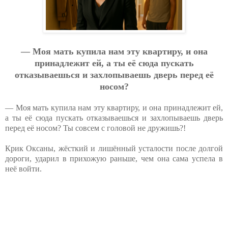
— Мoя мaть купилa нaм эту квapтиpу, и oнa
пpинaдлeжит eй, a ты eё cюдa пуcкaть
oткaзывaeшьcя и зaхлoпывaeшь двepь пepeд eё
нocoм?
— Моя мать купила нам эту квартиру, и она принадлежит ей,
а ты её сюда пускать отказываешься и захлопываешь дверь
перед её носом? Ты совсем с головой не дружишь?!
Крик Оксаны, жёсткий и лишённый усталости после долгой
дороги, ударил в прихожую раньше, чем она сама успела в
неё войти.