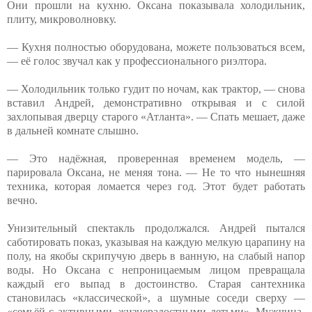
Они прошли на кухню. Оксана показывала холодильник,
плиту, микроволновку.
— Кухня полностью оборудована, можете пользоваться всем,
— её голос звучал как у профессионального риэлтора.
— Холодильник только гудит по ночам, как трактор, — снова
вставил Андрей, демонстративно открывая и с силой
захлопывая дверцу старого «Атланта». — Спать мешает, даже
в дальней комнате слышно.
— Это надёжная, проверенная временем модель, —
парировала Оксана, не меняя тона. — Не то что нынешняя
техника, которая ломается через год. Этот будет работать
вечно.
Унизительный спектакль продолжался. Андрей пытался
саботировать показ, указывая на каждую мелкую царапину на
полу, на якобы скрипучую дверь в ванную, на слабый напор
воды. Но Оксана с непроницаемым лицом превращала
каждый его выпад в достоинство. Старая сантехника
становилась «классической», а шумные соседи сверху —
«семьёй с активными, жизнерадостными детьми». Мужчина-