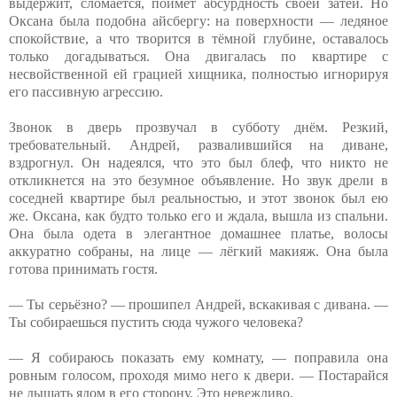
выдержит, сломается, поймёт абсурдность своей затеи. Но
Оксана была подобна айсбергу: на поверхности — ледяное
спокойствие, а что творится в тёмной глубине, оставалось
только догадываться. Она двигалась по квартире с
несвойственной ей грацией хищника, полностью игнорируя
его пассивную агрессию.
Звонок в дверь прозвучал в субботу днём. Резкий,
требовательный. Андрей, развалившийся на диване,
вздрогнул. Он надеялся, что это был блеф, что никто не
откликнется на это безумное объявление. Но звук дрели в
соседней квартире был реальностью, и этот звонок был ею
же. Оксана, как будто только его и ждала, вышла из спальни.
Она была одета в элегантное домашнее платье, волосы
аккуратно собраны, на лице — лёгкий макияж. Она была
готова принимать гостя.
— Ты серьёзно? — прошипел Андрей, вскакивая с дивана. —
Ты собираешься пустить сюда чужого человека?
— Я собираюсь показать ему комнату, — поправила она
ровным голосом, проходя мимо него к двери. — Постарайся
не дышать ядом в его сторону. Это невежливо.