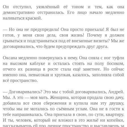
Он отступил, уязвлённый её тоном и тем, как она
демонстративно отстранилась. Его лицо начало медленно
наливаться краской.
— Но она не предупредила! Она просто приехала! Я был не
готов, у меня свои дела, своя жизнь! Почему я должен
срываться и подстраиваться под её внезапные визиты? Мы же
договаривались, что будем предупреждать друг друга.
Оксана медленно повернулась к нему. Она сняла с ног туфли
на высоком каблуке и осталась стоять на полу босиком,
отчего их разница в росте стала ещё заметнее. Но сейчас
именно она, невысокая и хрупкая, казалось, заполняла собой
всё пространство.
— Договаривались? Это мы с тобой договаривались, Андрей.
Мы. А это — моя мать. Женщина, которая продала свою дачу,
добавила все свои сбережения и купила нам эту двушку,
чтобы мы не мотались по съёмным углам. Она не в гости к
тебе напрашивалась. Она приехала в свою, по сути, квартиру.
И ты, человек, который не вложил в это жильё ни копейки,
рассказываешь ей про личное пространство и выставляешь за