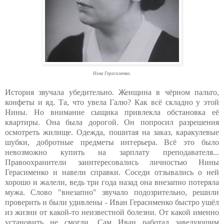
Нина Герасименко.
История звучала убедительно. Женщина в чёрном пальто,
конфеты и яд. Та, что увела Галю? Как всё складно у этой
Нины. Но внимание сыщика привлекла обстановка её
квартиры. Она была дорогой. Он попросил разрешения
осмотреть жилище. Одежда, пошитая на заказ, каракулевые
шубки, добротные предметы интерьера. Всё это было
невозможно купить на зарплату преподавателя...
Правоохранители заинтересовались личностью Нины
Герасименко и навели справки. Соседи отзывались о ней
хорошо и жалели, ведь три года назад она внезапно потеряла
мужа. Слово "внезапно" звучало подозрительно, решили
проверить и были удивлены - Иван Герасименко быстро ушёл
из жизни от какой-то неизвестной болезни. От какой именно
установить не смогли. Сам Иван работал заведующим