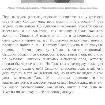
Работа советских криминалистов. Фото из интернета для иллюстрации, к делу не относится.
Первым делом решили допросить воспитательницу детского
сада Елену Солодникову, ведь именно она последний раз
видела Галю живой. Солодникова рассказала, что в ту смену
забегалась и не заметила, как девочку забрала какая-то
женщина. Увидела её только со спины и запомнила, что та
была одета в чёрное пальто. Но девочка её как будто знала и
послушно пошла с ней. Поэтому Солодникова и не почуяла
подвоха... Значит девочку забрала какая-то женщина?!
Сыщики обратились с вопросом к родителям Гали, но у них
не оказалось никаких знакомых женского пола, которые
носили бы чёрное пальто. Но Галя-то эту женщину знала, раз
послушно пошла с ней! Сыщики опросили родителей, чьи
дети ходили в тот же детский сад, но никто не видел, с кем
ушла маленькая Галя. Милиционеры прошлись и по
квартирам дома, в котором жила семья Покровских, но и тут
их ждало разочарование. Как назло, никто в тот день не
заметил ни девочку, ни её сопровождающую.