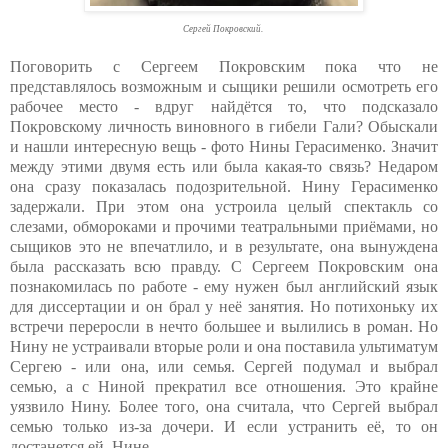
Сергей Покровский.
Поговорить с Сергеем Покровским пока что не
представлялось возможным и сыщики решили осмотреть его
рабочее место - вдруг найдётся то, что подсказало
Покровскому личность виновного в гибели Гали? Обыскали
и нашли интересную вещь - фото Нины Герасименко. Значит
между этими двумя есть или была какая-то связь? Недаром
она сразу показалась подозрительной. Нину Герасименко
задержали. При этом она устроила целый спектакль со
слезами, обмороками и прочими театральными приёмами, но
сыщиков это не впечатлило, и в результате, она вынуждена
была рассказать всю правду. С Сергеем Покровским она
познакомилась по работе - ему нужен был английский язык
для диссертации и он брал у неё занятия. Но потихоньку их
встречи переросли в нечто большее и вылились в роман. Но
Нину не устраивали вторые роли и она поставила ультиматум
Сергею - или она, или семья. Сергей подумал и выбрал
семью, а с Ниной прекратил все отношения. Это крайне
уязвило Нину. Более того, она считала, что Сергей выбрал
семью только из-за дочери. И если устранить её, то он
достанется ей, Нине...