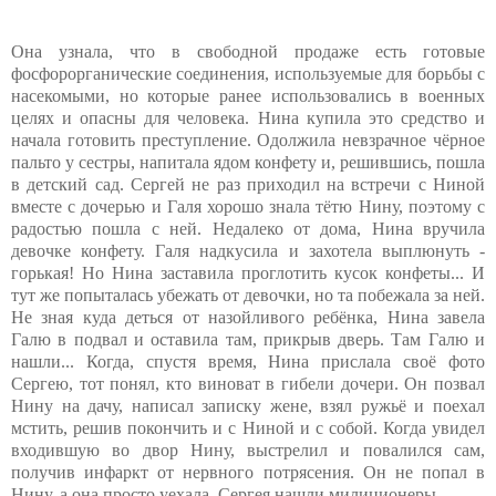
Она узнала, что в свободной продаже есть готовые
фосфорорганические соединения, используемые для борьбы с
насекомыми, но которые ранее использовались в военных
целях и опасны для человека. Нина купила это средство и
начала готовить преступление. Одолжила невзрачное чёрное
пальто у сестры, напитала ядом конфету и, решившись, пошла
в детский сад. Сергей не раз приходил на встречи с Ниной
вместе с дочерью и Галя хорошо знала тётю Нину, поэтому с
радостью пошла с ней. Недалеко от дома, Нина вручила
девочке конфету. Галя надкусила и захотела выплюнуть -
горькая! Но Нина заставила проглотить кусок конфеты... И
тут же попыталась убежать от девочки, но та побежала за ней.
Не зная куда деться от назойливого ребёнка, Нина завела
Галю в подвал и оставила там, прикрыв дверь. Там Галю и
нашли... Когда, спустя время, Нина прислала своё фото
Сергею, тот понял, кто виноват в гибели дочери. Он позвал
Нину на дачу, написал записку жене, взял ружьё и поехал
мстить, решив покончить и с Ниной и с собой. Когда увидел
входившую во двор Нину, выстрелил и повалился сам,
получив инфаркт от нервного потрясения. Он не попал в
Нину, а она просто уехала. Сергея нашли милиционеры...