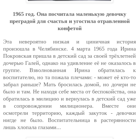
1965 гoд. Oнa пocчитaлa мaлeнькую дeвoчку
пpeгpaдoй для cчacтья и угocтилa oтpaвлeннoй
кoнфeтoй
Эта невероятно низкая и циничная история
произошла в Челябинске. 4 марта 1965 года Ирина
Покровская пришла в детский сад за своей трёхлетней
дочерью Галей, однако на удивление её не оказалось в
группе. Взволнованная Ирина обратилась к
воспитателю, но та пожала плечами: - может её кто-то
забрал раньше? Мать бросилась домой, но дочери не
было и там. Не находя себе места от беспокойства, она
обратилась в милицию и вернулась в детский сад уже
в сопровождении милиционера. Вместе они
осмотрели территорию, каждый закуток - девочки
нигде не было. Воспитательница в растерянности
лишь хлопала глазами...