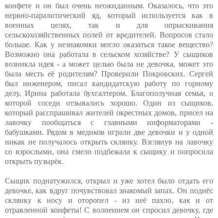
конфете и он был очень неожиданным. Оказалось, что это
нервно-паралитический яд, который используется как в
военных целях, так и для опрыскивания
сельскохозяйственных полей от вредителей. Вопросов стало
больше. Как у незнакомки могло оказаться такое вещество?
Возможно она работала в сельском хозяйстве? У сыщиков
возникла идея - а может целью была не девочка, может это
была месть её родителям? Проверили Покровских. Сергей
был инженером, писал кандидатскую работу по горному
делу, Ирина работала бухгалтером. Благополучная семья, о
которой соседи отзывались хорошо. Один из сыщиков,
который расспрашивал жителей окрестных домов, присел на
лавочку пообщаться с главными информаторами -
бабушками. Рядом в медиков играли две девочки и у одной
никак не получалось открыть склянку. Взглянув на лавочку
со взрослыми, она смело подбежала к сыщику и попросила
открыть пузырёк.
Сыщик поднатужился, открыл и уже хотел было отдать его
девочке, как вдруг почувствовал знакомый запах. Он поднёс
склянку к носу и оторопел - из неё пахло, как и от
отравленной конфеты! С волнением он спросил девочку, где