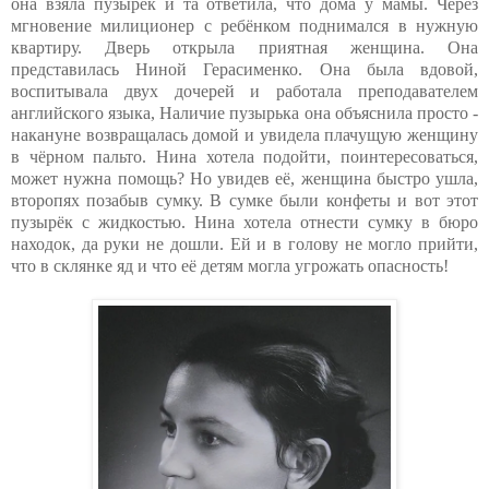
она взяла пузырёк и та ответила, что дома у мамы. Через
мгновение милиционер с ребёнком поднимался в нужную
квартиру. Дверь открыла приятная женщина. Она
представилась Ниной Герасименко. Она была вдовой,
воспитывала двух дочерей и работала преподавателем
английского языка, Наличие пузырька она объяснила просто -
накануне возвращалась домой и увидела плачущую женщину
в чёрном пальто. Нина хотела подойти, поинтересоваться,
может нужна помощь? Но увидев её, женщина быстро ушла,
второпях позабыв сумку. В сумке были конфеты и вот этот
пузырёк с жидкостью. Нина хотела отнести сумку в бюро
находок, да руки не дошли. Ей и в голову не могло прийти,
что в склянке яд и что её детям могла угрожать опасность!