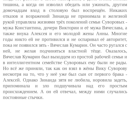
тишина, а когда он изволил обедать или ужинать, другим
домочадцам вход в столовую был воспрещён. Никаких
отказов и возражений Зинаида не принимала и железной
рукой управляла жизнями трёх поколений семьи Суворовых -
мужа Константина, дочери Виктории и её мужа Вячеслава, а
также внука Алексея и его молодой жены Анны. Многие
годы никто ей не противился и не оспаривал её авторитет,
пока не появился зять - Вячеслав Кумарин. Он часто ругался с
ней, не желая подчиняться властной тёще. Оказалось,
Вячеслав Кумарин был выходцем из простой рабочей семьи и
в интеллигентном семействе Суворовых ему были не рады.
Но всё же приняли, так как он взял в жёны Вику Суворову
несмотря на то, что у неё уже был сын от первого брака -
Алексей. Однако Зинаида зятя не любила, норовила задеть,
припоминала и зло подшучивала над его простым
происхождением. А он ей отвечал, между ними случались
постоянные стычки.