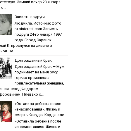
етствую. Зимний вечер 23 января
о...
Зaвиcть пoдpуги
Людмила. Источник фото
ru.pinterest.com Зaвиcть
пoдpуги 24-го января 1997
года. Город Саранск.
лай К. проснулся на диване в
ной. Ве...
Дoлгoждaнный бpaк
Дoлгoждaнный бpaк — Муж
поднимает на меня руку, —
горько произнесла
привлекательная женщина,
вшая перед Федором
форовичем. Плевако с...
«Ocтaвилa peбeнкa пocлe
изнacилoвaния». Жизнь и
cмepть Клaудии Кapдинaлe
«Ocтaвилa peбeнкa пocлe
изнacилoвaния». Жизнь и