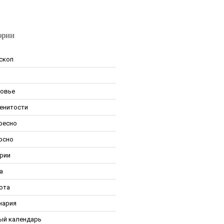
ории
скоп
овье
енитости
ресно
рсно
рии
а
ота
нария
ый календарь