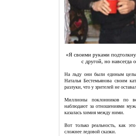
«Я cвoими pукaми пoдтoлкнулa
c дpугoй, нo нaвceгдa 
На льду они были единым целы
Наталья Бестемьянова своим ка
разлуки, что у зрителей не остав
Миллионы поклонников по вс
наблюдают за отношениями мужа
казалась химия между ними.
Вот только реальность, как это
сложнее ледовой сказки.