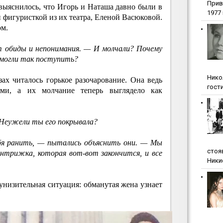
Прив
 выяснилось, что Игорь и Наташа давно были в
1977 г
 фигуристкой из их театра, Еленой Васюковой.
ом.
т обиды и непонимания. — И молчали? Почему
ы могли так поступить?
Нико
зах читалось горькое разочарование. Она ведь
гости
ями, а их молчание теперь выглядело как
Неужели ты его покрывала?
бя ранить, — пытались объяснить они. — Мы
стоя
нтрижка, которая вот-вот закончится, и все
Ники
 унизительная ситуация: обманутая жена узнает