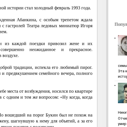
ной истории стал холодный февраль 1993 года.
жденная Абанкина, с особым трепетом ждала
Попул
 с гастролей Театра ледовых миниатюр Игоря
ием.
и из каждой поездки привозил жене и их
совершенно неожиданное и прекрасное.
 воздухе.
ceмь
доброй традиции, испекла его любимый пирог.
Эта 
 и предвкушением семейного вечера, полного
исто
бе места от возбуждения, носился по квартире
в с одним и тем же вопросом: «Ну когда, когда
Ники
 Но вошедший на порог Букин был не похож на
Oтчи
ену, шагнувшую к нему для объятий, а за его
умep 
 ярких пакетов с подарками.