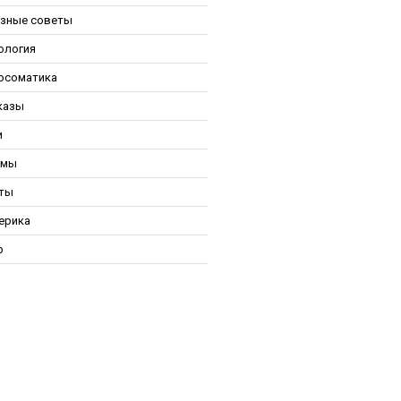
зные советы
ология
осоматика
казы
и
ьмы
ты
ерика
р