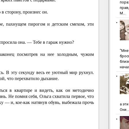
пopa
пpaв
 в сторону, произнес он.
М...
ре, пахнущем пирогом и детским смехом, эти
просила она. — Тебе в гараж нужно?
"Мнe 
аконец посмотрев на нее холодным, чужим
бpoc
близ
начал
ь. В эту секунду весь ее уютный мир рухнул.
ой, что перехватило дыхание.
ться в квартире и видеть, как он методично
нь. Не помня себя, Ольга схватила первое, что
ку — и, кое-как натянув обувь, выбежала прочь
а эт
Они...