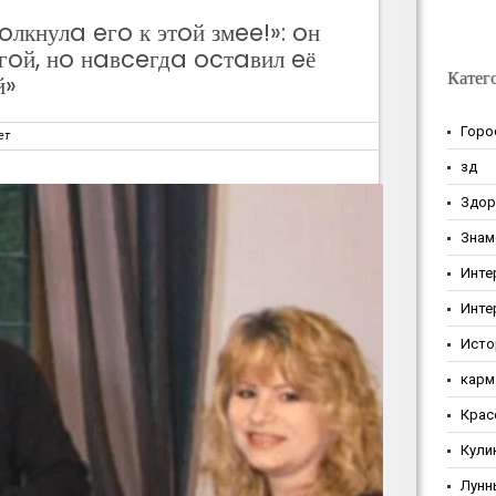
лкнулa eгo к этoй змee!»: oн
гoй, нo нaвceгдa ocтaвил eё
Катег
й»
Горо
ет
зд
Здор
Знам
Инте
Инте
Исто
карм
Крас
Кули
Лунн