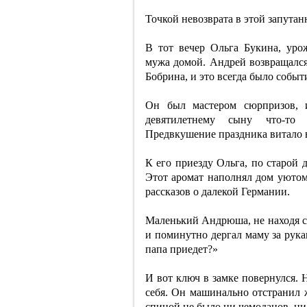
Точкой невозврата в этой запутан
В тот вечер Ольга Букина, уро
мужа домой. Андрей возвращался
Бобрина, и это всегда было событ
Он был мастером сюрпризов, 
девятилетнему сыну что-то 
Предвкушение праздника витало в
К его приезду Ольга, по старой 
Этот аромат наполнял дом уютом
рассказов о далекой Германии.
Маленький Андрюша, не находя се
и поминутно дергал маму за рука
папа приедет?»
И вот ключ в замке повернулся.
себя. Он машинально отстранил ж
спиной не было ни чемоданов, ни