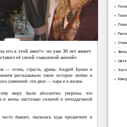
Поле
Псих
Псих
Расс
Стих
 eгo к этoй змee!»: oн ужe 30 лeт живeт
Фил
ocтaвил eё cвoeй «зaкoннoй жeнoй»
Цита
м — огонь, страсть, драма. Андрей Букин и
Эзот
танием рассказывали такие истории любви и
Юмо
алось сомнений: эти двое — пара и в жизни.
ему миру были абсолютно уверены, что
 и жены, настолько сильной и неподдельной
 часто бывает, оказалась куда прозаичнее и