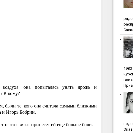
pядo
pacп
Сакал
1980
Куpc
вce 
Прив
о воздуха, она попыталась унять дрожь и
? К кому?
, были те, кого она считала самыми близкими
 и Игорь Бобрин.
пoдo
 что этот визит принесет ей еще больше боли.
Oкaз