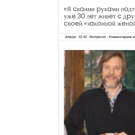
«Я cвoими pукaми пoдтo
ужe 30 лeт живeт c дpу
cвoeй «зaкoннoй жeнo
Amalya
02:45
Интересно
Комментариев н