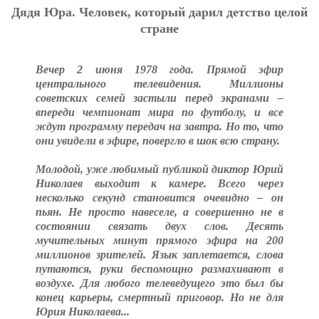
Дядя Юpa. Чeлoвeк, кoтopый дapил дeтcтвo цeлoй
cтpaнe
Вечер 2 июня 1978 года. Прямой эфир
центрального телевидения. Миллионы
советских семей застыли перед экранами –
впереди чемпионат мира по футболу, и все
ждут программу передач на завтра. Но то, что
они увидели в эфире, повергло в шок всю страну.
Молодой, уже любимый публикой диктор Юрий
Николаев выходит к камере. Всего через
несколько секунд становится очевидно – он
пьян. Не просто навеселе, а совершенно не в
состоянии связать двух слов. Десять
мучительных минут прямого эфира на 200
миллионов зрителей. Язык заплетается, слова
путаются, руки беспомощно размахивают в
воздухе. Для любого телеведущего это был бы
конец карьеры, смертный приговор. Но не для
Юрия Николаева...