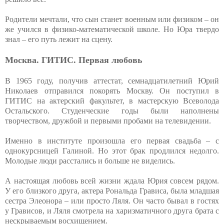
Родители мечтали, что сын станет военным или физиком – он
же учился в физико-математической школе. Но Юра твердо
знал – его путь лежит на сцену.
Москва. ГИТИС. Первая любовь
В 1965 году, получив аттестат, семнадцатилетний Юрий
Николаев отправился покорять Москву. Он поступил в
ГИТИС на актерский факультет, в мастерскую Всеволода
Остальского. Студенческие годы были наполнены
творчеством, дружбой и первыми пробами на телевидении.
Именно в институте произошла его первая свадьба – с
однокурсницей Галиной. Но этот брак продлился недолго.
Молодые люди расстались и больше не виделись.
А настоящая любовь всей жизни ждала Юрия совсем рядом.
У его близкого друга, актера Рональда Грависа, была младшая
сестра Элеонора – или просто Ляля. Он часто бывал в гостях
у Грависов, и Ляля смотрела на харизматичного друга брата с
нескрываемым восхищением.