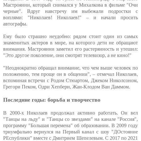
Мастроянни, который снимался у Михалкова в фильме "Очи
черные". Вдруг навстречу им выбежали подростки с
воплями: "Николаев! Николаев!" – и начали просить
автографы.
Ему было страшно неудобно: рядом стоит один из самых
знаменитых актеров в мире, на которого дети не обращают
внимания. Мастроянни заметил его растерянность и утешил:
"Это другое поколение, они смотрят телевизор, а не кино!"
"Неоднократно обращал внимание, что чем выше человек по
положению, тем проще он в общении", – отмечал Николаев,
вспоминая встречи с Родом Стюартом, Джеком Николсоном,
Грегори Пеком, Одри Хепберн, Жан-Клодом Ван Даммом.
Последние годы: борьба и творчество
В 2000-х Николаев продолжал активно работать. Он вел
"Танцы на льду" и "Танцы со звездами" на канале "Россия",
программу "Большая перемена" об образовании. В 2009 году
триумфально вернулся на Первый канал с шоу "ДОстояние
РЕспублики" вместе с Дмитрием Шепелевым. С 2017 по 2021