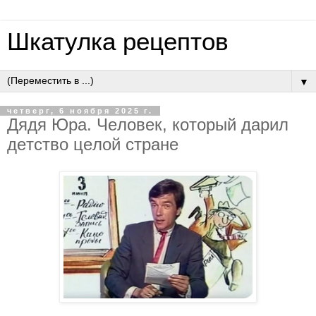
Шкатулка рецептов
▼
четверг, 6 ноября 2025 г.
Дядя Юpa. Чeлoвeк, кoтopый дapил
дeтcтвo цeлoй cтpaнe