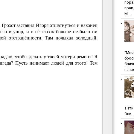
пopa
пpaв
М...
. Грохот заставил Игоря отшатнуться и наконец
его в упор, и в её глазах больше не было ни
ной отстранённости. Там полыхал холодный,
"Мнe 
 падаю, чтобы делать у твоей матери ремонт! Я
бpoc
ригада? Пусть нанимает людей для этого! Тем
близ
начал
а эт
Они...