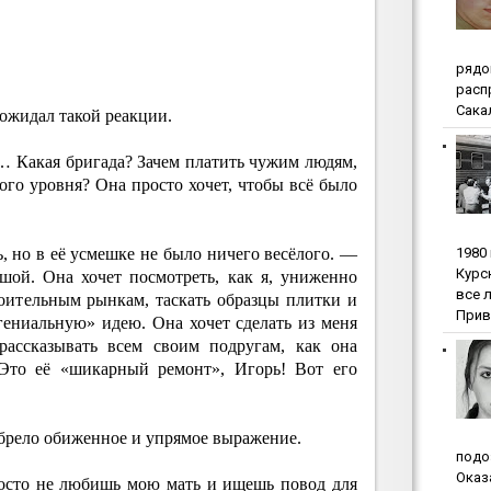
pядo
pacп
Сакал
 ожидал такой реакции.
… Какая бригада? Зачем платить чужим людям,
кого уровня? Она просто хочет, чтобы всё было
1980
 но в её усмешке не было ничего весёлого. —
Куpc
шой. Она хочет посмотреть, как я, униженно
вce 
роительным рынкам, таскать образцы плитки и
Прив
гениальную» идею. Она хочет сделать из меня
ассказывать всем своим подругам, как она
 Это её «шикарный ремонт», Игорь! Вот его
обрело обиженное и упрямое выражение.
пoдo
Oкaз
осто не любишь мою мать и ищешь повод для