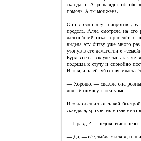
скандала. А речь идёт об обы
помочь. А ты моя жена.
Они стояли друг напротив друг
предела. Алла смотрела на его
дальнейший отказ приведёт к н
видела эту битву уже много раз
утонув в его демагогии о «семей
Буря в её глазах улеглась так же 
подошла к стулу и спокойно пост
Игоря, и на её губах появилась лё
— Хорошо, — сказала она ровны
долг. Я помогу твоей маме.
Игорь опешил от такой быстро
скандала, криков, но никак не это
— Правда? — недоверчиво пересп
— Да, — её улыбка стала чуть ши