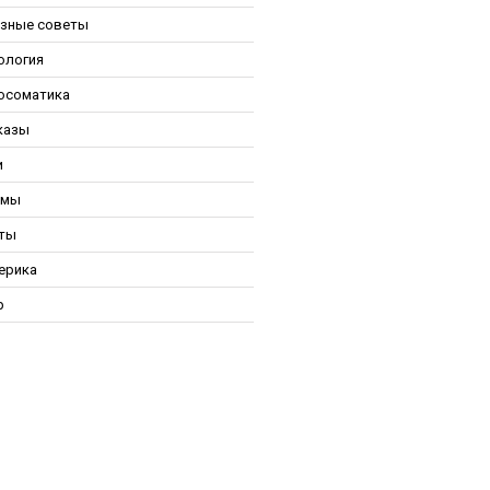
зные советы
ология
осоматика
казы
и
ьмы
ты
ерика
р