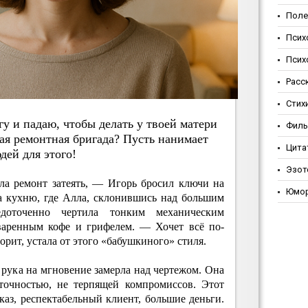
Поле
Псих
Псих
Расс
Стих
eгу и пaдaю, чтoбы дeлaть у твoeй мaтepи
Фил
нaя peмoнтнaя бpигaдa? Пуcть нaнимaeт
Цита
дeй для этoгo!
Эзот
ла ремонт затеять, — Игорь бросил ключи на
Юмо
а кухню, где Алла, склонившись над большим
едоточенно чертила тонким механическим
варенным кофе и грифелем. — Хочет всё по-
ворит, устала от этого «бабушкиного» стиля.
 рука на мгновение замерла над чертежом. Она
точностью, не терпящей компромиссов. Этот
аз, респектабельный клиент, большие деньги.