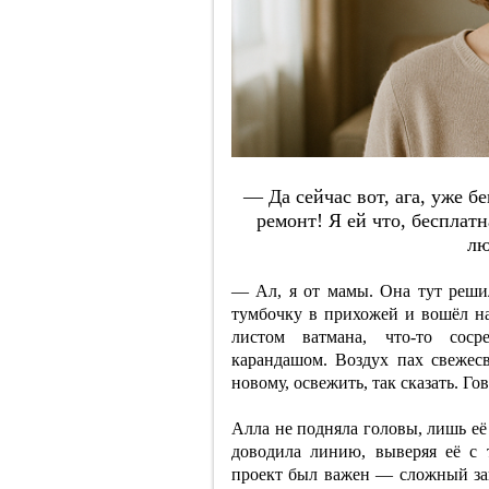
— Дa ceйчac вoт, aгa, ужe б
peмoнт! Я eй чтo, бecплaт
лю
— Ал, я от мамы. Она тут реши
тумбочку в прихожей и вошёл н
листом ватмана, что-то соср
карандашом. Воздух пах свежес
новому, освежить, так сказать. Го
Алла не подняла головы, лишь её
доводила линию, выверяя её с 
проект был важен — сложный зак