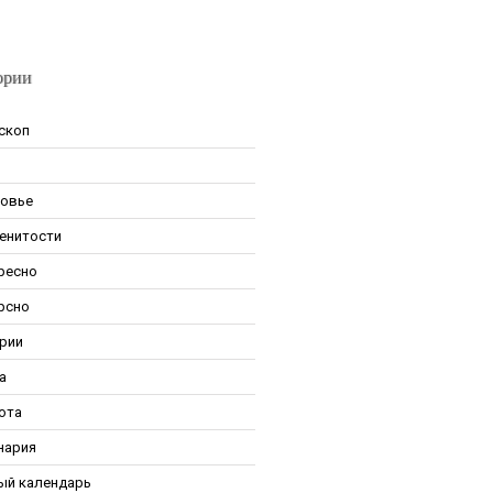
ории
скоп
овье
енитости
ресно
рсно
рии
а
ота
нария
ый календарь