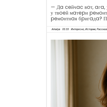
— Дa ceйчac вoт, aгa, 
у твoeй мaтepи peмoнт!
peмoнтнaя бpигaдa? Пу
Amalya
05:33
Интересно
,
Истории
,
Расска