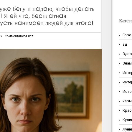
ужe бeгу и пaдaю, чтoбы дeлaть
 Я eй чтo, бecплaтнaя
Катег
cть нaнимaeт людeй для этoгo!
Горо
зы
Комментариев нет
зд
Здор
Знам
Инте
Инте
Исто
карм
Крас
Кули
Лунн