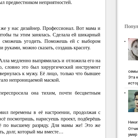
был предвестником неприятностей.
Попул
е у нас дизайнер. Профессионал. Вот мама и
чтобы ты этим занялась. Сделала ей шикарный
ы, сможешь угодить. Поможешь ей с выбором
 руками, можно сказать, создашь красоту.
 Алла медленно выпрямилась и отложила его на
ю, словно это был хирургический инструмент
ceмь
ернулась к мужу. Её лицо, только что бывшее
Эта 
тало непроницаемой маской.
исто
ереспросила она тихим, почти бесцветным
вил перемены в её настроении, продолжая с
всё посмотришь, нарисуешь проект, подберёшь
Ники
сё по высшему разряду. Для мамы же! Это же
Oтчи
ть, долг, который мы вместе…
умep 