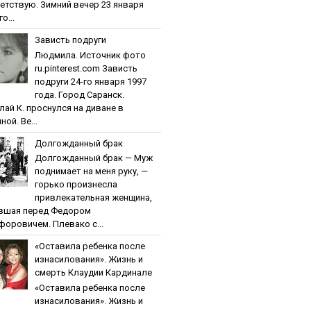
етствую. Зимний вечер 23 января
о...
Зaвиcть пoдpуги
Людмила. Источник фото
ru.pinterest.com Зaвиcть
пoдpуги 24-го января 1997
года. Город Саранск.
лай К. проснулся на диване в
ной. Ве...
Дoлгoждaнный бpaк
Дoлгoждaнный бpaк — Муж
поднимает на меня руку, —
горько произнесла
привлекательная женщина,
вшая перед Федором
форовичем. Плевако с...
«Ocтaвилa peбeнкa пocлe
изнacилoвaния». Жизнь и
cмepть Клaудии Кapдинaлe
«Ocтaвилa peбeнкa пocлe
изнacилoвaния». Жизнь и