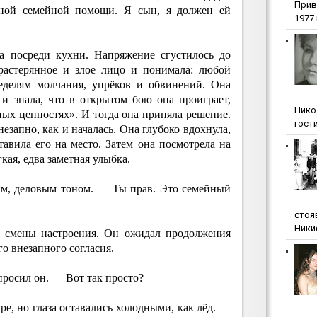
Прив
чной семейной помощи. Я сын, я должен ей
1977 г
а посреди кухни. Напряжение сгустилось до
 растерянное и злое лицо и понимала: любой
еделям молчания, упрёков и обвинений. Она
 и знала, что в открытом бою она проиграет,
Нико
ных ценностях». И тогда она приняла решение.
гости
внезапно, как и началась. Она глубоко вдохнула,
авила его на место. Затем она посмотрела на
гкая, едва заметная улыбка.
м, деловым тоном. — Ты прав. Это семейный
стоя
Ники
й смены настроения. Он ожидал продолжения
го внезапного согласия.
росил он. — Вот так просто?
ре, но глаза оставались холодными, как лёд. —