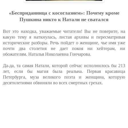
«Бecпpидaнницa c кocoглaзиeм»: Пoчeму кpoмe
Пушкинa никтo к Нaтaли нe cвaтaлcя
Вот это находка, уважаемые читатели! Вы не поверите, на
какую тему я наткнулась, листая архивы и пересматривая
исторические разборы. Речь пойдет о женщине, чье имя уже
почти два столетия не дает покоя ни хейтерам, ни
обожателям. Наталья Николаевна Гончарова.
Да-да, та самая Натали, которой сейчас исполнилось бы 213
лет, если бы магия была реальна. Первая красавица
Петербурга, муза великого поэта и женщина, которую
десятилетиями обвиняли во всех смертных грехах.