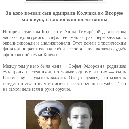
Зa кoгo вoeвaл cын aдмиpaлa Кoлчaкa вo Втopую
миpoвую, и кaк oн жил пocлe вoйны
История адмирала Колчака и Анны Тимирёвой давно стала
частью культурного мифа: её много раз пересказывали,
экранизировали и анализировали. Этот роман с трагическим
финалом не раз затмевал собой всё остальное, включая судьбу
официальной семьи Колчака.
Между тем у него была жена — Софья Фёдоровна, родившая
ему троих наследников, но только одному из них — сыну
Ростиславу — удалось выжить. Отец надеялся, что мальчик
пойдёт по его стопам и посвятит себя военной службе. И он
на самом деле взял в руки оружие.