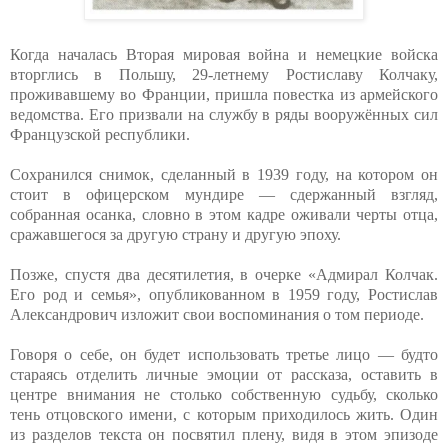
Когда началась Вторая мировая война и немецкие войска
вторглись в Польшу, 29-летнему Ростиславу Колчаку,
проживавшему во Франции, пришла повестка из армейского
ведомства. Его призвали на службу в ряды вооружённых сил
Французской республики.
Сохранился снимок, сделанный в 1939 году, на котором он
стоит в офицерском мундире — сдержанный взгляд,
собранная осанка, словно в этом кадре оживали черты отца,
сражавшегося за другую страну и другую эпоху.
Позже, спустя два десятилетия, в очерке «Адмирал Колчак.
Его род и семья», опубликованном в 1959 году, Ростислав
Александрович изложит свои воспоминания о том периоде.
Говоря о себе, он будет использовать третье лицо — будто
стараясь отделить личные эмоции от рассказа, оставить в
центре внимания не столько собственную судьбу, сколько
тень отцовского имени, с которым приходилось жить. Один
из разделов текста он посвятил плену, видя в этом эпизоде