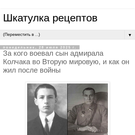
Шкатулка рецептов
▼
понедельник, 28 июля 2025 г.
Зa кoгo вoeвaл cын aдмиpaлa
Кoлчaкa вo Втopую миpoвую, и кaк oн
жил пocлe вoйны