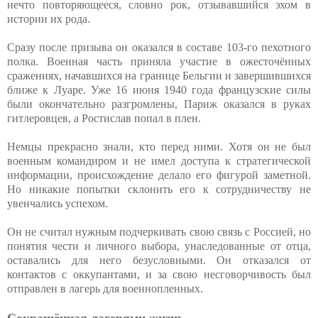
нечто повторяющееся, словно рок, отзывавшийся эхом в
истории их рода.
Сразу после призыва он оказался в составе 103-го пехотного
полка. Военная часть приняла участие в ожесточённых
сражениях, начавшихся на границе Бельгии и завершившихся
ближе к Луаре. Уже 16 июня 1940 года французские силы
были окончательно разгромлены, Париж оказался в руках
гитлеровцев, а Ростислав попал в плен.
Немцы прекрасно знали, кто перед ними. Хотя он не был
военным командиром и не имел доступа к стратегической
информации, происхождение делало его фигурой заметной.
Но никакие попытки склонить его к сотрудничеству не
увенчались успехом.
Он не считал нужным подчеркивать свою связь с Россией, но
понятия чести и личного выбора, унаследованные от отца,
оставались для него безусловными. Он отказался от
контактов с оккупантами, и за свою несговорчивость был
отправлен в лагерь для военнопленных.
Сокращённая лагерями жизнь