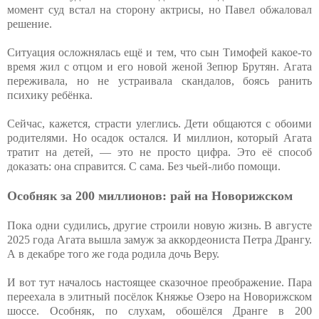
момент суд встал на сторону актрисы, но Павел обжаловал
решение.
Ситуация осложнялась ещё и тем, что сын Тимофей какое-то
время жил с отцом и его новой женой Зепюр Брутян. Агата
переживала, но не устраивала скандалов, боясь ранить
психику ребёнка.
Сейчас, кажется, страсти улеглись. Дети общаются с обоими
родителями. Но осадок остался. И миллион, который Агата
тратит на детей, — это не просто цифра. Это её способ
доказать: она справится. С сама. Без чьей-либо помощи.
Особняк за 200 миллионов: рай на Новорижском
Пока одни судились, другие строили новую жизнь. В августе
2025 года Агата вышла замуж за аккордеониста Петра Дрангу.
А в декабре того же года родила дочь Веру.
И вот тут началось настоящее сказочное преображение. Пара
переехала в элитный посёлок Княжье Озеро на Новорижском
шоссе. Особняк, по слухам, обошёлся Дранге в 200