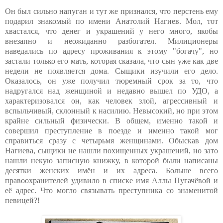
Он был сильно напуган и тут же признался, что перстень ему
подарил знакомый по имени Анатолий Нагиев. Мол, тот
хвастался, что денег и украшений у него много, якобы
внезапно и неожиданно разбогател. Милиционеры
наведались по адресу проживания к этому "богачу", но
застали только его мать, которая сказала, что сын уже как две
недели не появляется дома. Сыщики изучили его дело.
Оказалось, он уже получил тюремный срок за то, что
надругался над женщиной и недавно вышел по УДО, а
характеризовался он, как человек злой, агрессивный и
вспыльчивый, склонный к насилию. Невысокий, но при этом
крайне сильный физически. В общем, именно такой и
совершил преступление в поезде и именно такой мог
справиться сразу с четырьмя женщинами. Обыскав дом
Нагиева, сыщики не нашли похищенных украшений, но зато
нашли некую записную книжку, в которой были написаны
десятки женских имён и их адреса. Больше всего
правоохранителей удивило в списке имя Аллы Пугачёвой и
её адрес. Что могло связывать преступника со знаменитой
певицей?!