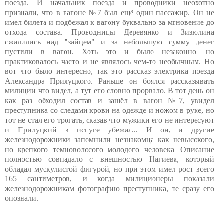
поезда. И начальник поезда и проводники неохотно
признали, что в вагоне №7 был ещё один пассажир. Он не
имел билета и подбежал к вагону буквально за мгновение до
отхода состава. Проводницы Деревянко и Зизюлина
сжалились над "зайцем" и за небольшую сумму денег
пустили в вагон. Хоть это и было незаконно, но
практиковалось часто и не являлось чем-то необычным. Но
вот что было интересно, так это рассказ электрика поезда
Александра Прилуцкого. Раньше он боялся рассказывать
милиции что видел, а тут его словно прорвало. В тот день он
как раз обходил состав и зашёл в вагон №7, увидел
преступника со следами крови на одежде и ножом в руке, но
тот не стал его трогать, сказав что мужики его не интересуют
и Прилуцкий в испуге убежал... И он, и другие
железнодорожники запомнили незнакомца как невысокого,
но крепкого темноволосого молодого человека. Описание
полностью совпадало с внешностью Нагиева, который
обладал мускулистой фигурой, но при этом имел рост всего
165 сантиметров, и когда милиционеры показали
железнодорожникам фотографию преступника, те сразу его
опознали.