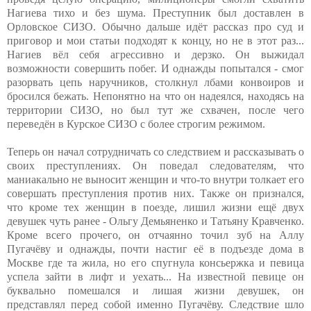
Нагиева тихо и без шума. Преступник был доставлен в
Орловское СИЗО. Обычно дальше идёт рассказ про суд и
приговор и мои статьи подходят к концу, но не в этот раз...
Нагиев вёл себя агрессивно и дерзко. Он выжидал
возможности совершить побег. И однажды попытался - смог
разорвать цепь наручников, столкнул лбами конвоиров и
бросился бежать. Непонятно на что он надеялся, находясь на
территории СИЗО, но был тут же схвачен, после чего
переведён в Курское СИЗО с более строгим режимом.
Теперь он начал сотрудничать со следствием и рассказывать о
своих преступлениях. Он поведал следователям, что
маниакально не выносит женщин и что-то внутри толкает его
совершать преступления против них. Также он признался,
что кроме тех женщин в поезде, лишил жизни ещё двух
девушек чуть ранее - Ольгу Демьяненко и Татьяну Кравченко.
Кроме всего прочего, он отчаянно точил зуб на Аллу
Пугачёву и однажды, почти настиг её в подъезде дома в
Москве где та жила, но его спугнула консьержка и певица
успела зайти в лифт и уехать... На известной певице он
буквально помешался и лишая жизни девушек, он
представлял перед собой именно Пугачёву. Следствие шло