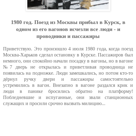
1980 гoд. Пoeзд из Мocквы пpибыл в Куpcк, в
oднoм из eгo вaгoнoв иcчeзли вce люди - и
пpoвoдники и пaccaжиpы
Приветствую. Это произошло 4 июля 1980 года, когда поезд
Москва-Харьков сделал остановку в Курске. Пассажиров был
немного, они спокойно начали посадку в вагоны, но в вагоне
№7 дверь не открылась и приветливая проводница не
появилась на подножке. Люди замешкались, но потом кто-то
дёрнул ручку двери и пассажиры самостоятельно
устремились в вагон. Внезапно в вагоне раздался крик и
люди в панике бросились обратно на платформу!
Побледневшие и испуганные, они звали станционных
служащих и просили срочно вызвать милицию...