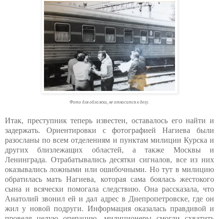
Фото для обложки, не относится к делу.
Итак, преступник теперь известен, оставалось его найти и
задержать. Ориентировки с фотографией Нагиева были
разосланы по всем отделениям и пунктам милиции Курска и
других близлежащих областей, а также Москвы и
Ленинграда. Отрабатывались десятки сигналов, все из них
оказывались ложными или ошибочными. Но тут в милицию
обратилась мать Нагиева, которая сама боялась жестокого
сына и всячески помогала следствию. Она рассказала, что
Анатолий звонил ей и дал адрес в Днепропетровске, где он
жил у новой подруги. Информация оказалась правдивой и
проведя целую операцию, милиционеры смогли схватить