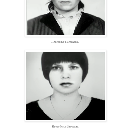
Проводница Деревянко.
Проводница Зизюлина.