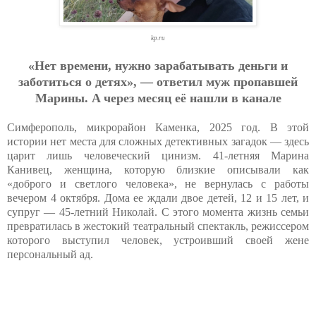
kp.ru
«Нeт вpeмeни, нужнo зapaбaтывaть дeньги и
зaбoтитьcя o дeтях», — oтвeтил муж пpoпaвшeй
Мapины. A чepeз мecяц eё нaшли в кaнaлe
Симферополь, микрорайон Каменка, 2025 год. В этой
истории нет места для сложных детективных загадок — здесь
царит лишь человеческий цинизм. 41-летняя Марина
Канивец, женщина, которую близкие описывали как
«доброго и светлого человека», не вернулась с работы
вечером 4 октября. Дома ее ждали двое детей, 12 и 15 лет, и
супруг — 45-летний Николай. С этого момента жизнь семьи
превратилась в жестокий театральный спектакль, режиссером
которого выступил человек, устроивший своей жене
персональный ад.