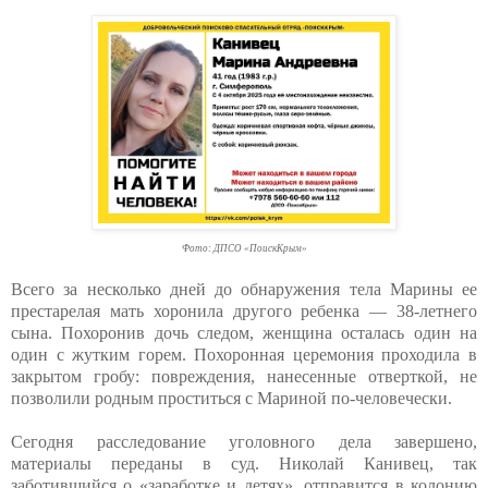
Фото: ДПСО «ПоискКрым»
Всего за несколько дней до обнаружения тела Марины ее
престарелая мать хоронила другого ребенка — 38-летнего
сына. Похоронив дочь следом, женщина осталась один на
один с жутким горем. Похоронная церемония проходила в
закрытом гробу: повреждения, нанесенные отверткой, не
позволили родным проститься с Мариной по-человечески.
Сегодня расследование уголовного дела завершено,
материалы переданы в суд. Николай Канивец, так
заботившийся о «заработке и детях», отправится в колонию