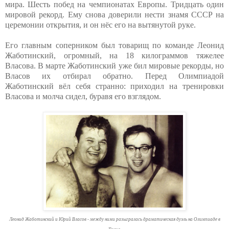
мира. Шесть побед на чемпионатах Европы. Тридцать один
мировой рекорд. Ему снова доверили нести знамя СССР на
церемонии открытия, и он нёс его на вытянутой руке.
Его главным соперником был товарищ по команде Леонид
Жаботинский, огромный, на 18 килограммов тяжелее
Власова. В марте Жаботинский уже бил мировые рекорды, но
Власов их отбирал обратно. Перед Олимпиадой
Жаботинский вёл себя странно: приходил на тренировки
Власова и молча сидел, буравя его взглядом.
Леонид Жаботинский и Юрий Власов - между ними разыгралась драматическая дуэль на Олимпиаде в