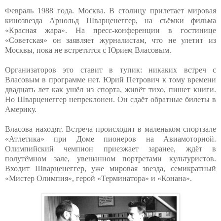
Февраль 1988 года. Москва. В столицу прилетает мировая
кинозвезда Арнольд Шварценеггер, на съёмки фильма
«Красная жара». На пресс-конференции в гостинице
«Советская» он заявляет журналистам, что не улетит из
Москвы, пока не встретится с Юрием Власовым.
Организаторов это ставит в тупик: никаких встреч с
Власовым в программе нет. Юрий Петрович к тому времени
двадцать лет как ушёл из спорта, живёт тихо, пишет книги.
Но Шварценеггер непреклонен. Он сдаёт обратные билеты в
Америку.
Власова находят. Встреча происходит в маленьком спортзале
«Атлетика» при Доме пионеров на Авиамоторной.
Олимпийский чемпион приезжает заранее, ждёт в
полутёмном зале, увешанном портретами культуристов.
Входит Шварценеггер, уже мировая звезда, семикратный
«Мистер Олимпия», герой «Терминатора» и «Конана».