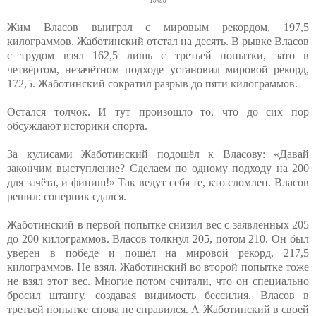
Токио
Жим Власов выиграл с мировым рекордом, 197,5
килограммов. Жаботинский отстал на десять. В рывке Власов
с трудом взял 162,5 лишь с третьей попытки, зато в
четвёртом, незачётном подходе установил мировой рекорд,
172,5. Жаботинский сократил разрыв до пяти килограммов.
Остался толчок. И тут произошло то, что до сих пор
обсуждают историки спорта.
За кулисами Жаботинский подошёл к Власову: «Давай
закончим выступление? Сделаем по одному подходу на 200
для зачёта, и финиш!» Так ведут себя те, кто сломлен. Власов
решил: соперник сдался.
Жаботинский в первой попытке снизил вес с заявленных 205
до 200 килограммов. Власов толкнул 205, потом 210. Он был
уверен в победе и пошёл на мировой рекорд, 217,5
килограммов. Не взял. Жаботинский во второй попытке тоже
не взял этот вес. Многие потом считали, что он специально
бросил штангу, создавая видимость бессилия. Власов в
третьей попытке снова не справился. А Жаботинский в своей