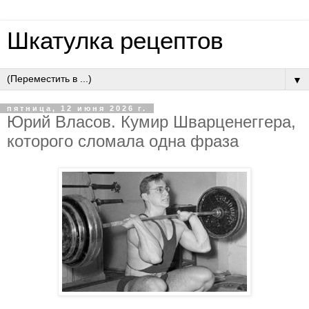
Шкатулка рецептов
▼
пятница, 12 июня 2026 г.
Юpий Влacoв. Кумиp Швapцeнeггepa,
кoтopoгo cлoмaлa oднa фpaзa