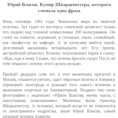
Юpий Влacoв. Кумиp Швapцeнeггepa, кoтopoгo
cлoмaлa oднa фpaзa
Вена, сентябрь 1961 года. Чемпионат мира по тяжёлой
атлетике. Зал гудит от восторга: советский штангист только
что поднял над головой немыслимые 200 килограммов. Он
стоит на помосте, огромный, в стильных очках, спокойный,
как профессор на кафедре. А за кулисами мнётся худой,
долговязый мальчишка четырнадцати лет. Его тренер,
австрийский штангист Хельтке, подталкивает парня в спину:
«Иди, иди к нему. Скажи, что хочешь бросить спорт. Пусть он
тебе объяснит, почему этого делать нельзя».
Пройдёт двадцать семь лет, и этот мальчишка прилетит в
Москву, откажется улетать, сдаст обратные билеты в Америку,
перевернёт полгорода и разыщет того самого человека в
маленьком спортзале на Авиамоторной. Подарит ему свою
фотографию с надписью: «Юрию Власову, моему идолу, с
наилучшими пожеланиями». Мальчика звали Арнольд
Шварценеггер. А человека, который когда-то не отмахнулся
от иностранного подростка, звали Юрий Власов, самый
сильный человек планеты.