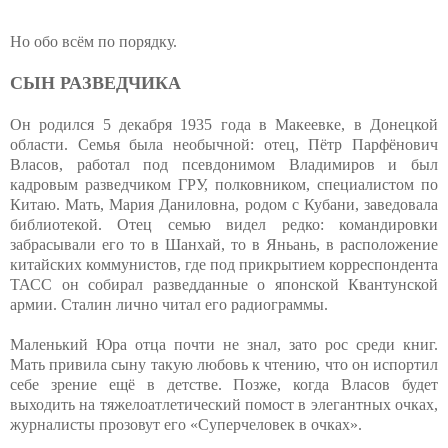
Но обо всём по порядку.
СЫН РАЗВЕДЧИКА
Он родился 5 декабря 1935 года в Макеевке, в Донецкой
области. Семья была необычной: отец, Пётр Парфёнович
Власов, работал под псевдонимом Владимиров и был
кадровым разведчиком ГРУ, полковником, специалистом по
Китаю. Мать, Мария Даниловна, родом с Кубани, заведовала
библиотекой. Отец семью видел редко: командировки
забрасывали его то в Шанхай, то в Яньань, в расположение
китайских коммунистов, где под прикрытием корреспондента
ТАСС он собирал разведданные о японской Квантунской
армии. Сталин лично читал его радиограммы.
Маленький Юра отца почти не знал, зато рос среди книг.
Мать привила сыну такую любовь к чтению, что он испортил
себе зрение ещё в детстве. Позже, когда Власов будет
выходить на тяжелоатлетический помост в элегантных очках,
журналисты прозовут его «Суперчеловек в очках».