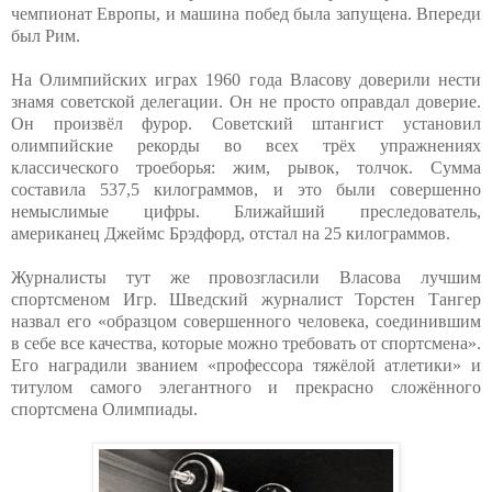
чемпионат Европы, и машина побед была запущена. Впереди
был Рим.
На Олимпийских играх 1960 года Власову доверили нести
знамя советской делегации. Он не просто оправдал доверие.
Он произвёл фурор. Советский штангист установил
олимпийские рекорды во всех трёх упражнениях
классического троеборья: жим, рывок, толчок. Сумма
составила 537,5 килограммов, и это были совершенно
немыслимые цифры. Ближайший преследователь,
американец Джеймс Брэдфорд, отстал на 25 килограммов.
Журналисты тут же провозгласили Власова лучшим
спортсменом Игр. Шведский журналист Торстен Тангер
назвал его «образцом совершенного человека, соединившим
в себе все качества, которые можно требовать от спортсмена».
Его наградили званием «профессора тяжёлой атлетики» и
титулом самого элегантного и прекрасно сложённого
спортсмена Олимпиады.