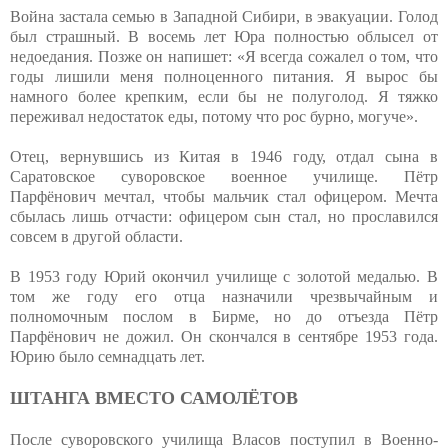
Война застала семью в Западной Сибири, в эвакуации. Голод
был страшный. В восемь лет Юра полностью облысел от
недоедания. Позже он напишет: «Я всегда сожалел о том, что
годы лишили меня полноценного питания. Я вырос бы
намного более крепким, если бы не полуголод. Я тяжко
переживал недостаток еды, потому что рос бурно, могуче».
Отец, вернувшись из Китая в 1946 году, отдал сына в
Саратовское суворовское военное училище. Пётр
Парфёнович мечтал, чтобы мальчик стал офицером. Мечта
сбылась лишь отчасти: офицером сын стал, но прославился
совсем в другой области.
В 1953 году Юрий окончил училище с золотой медалью. В
том же году его отца назначили чрезвычайным и
полномочным послом в Бирме, но до отъезда Пётр
Парфёнович не дожил. Он скончался в сентябре 1953 года.
Юрию было семнадцать лет.
ШТАНГА ВМЕСТО САМОЛЁТОВ
После суворовского училища Власов поступил в Военно-