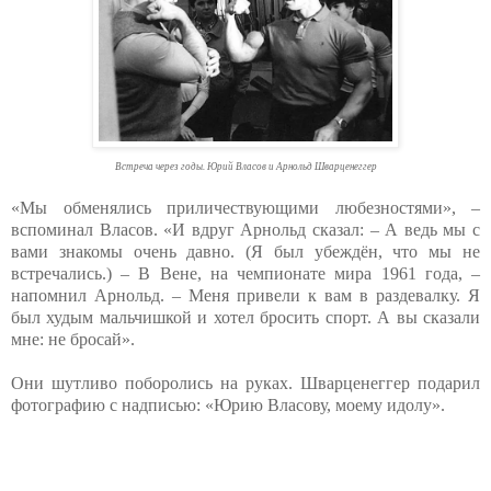
Встреча через годы. Юрий Власов и Арнольд Шварценеггер
«Мы обменялись приличествующими любезностями», –
вспоминал Власов. «И вдруг Арнольд сказал: – А ведь мы с
вами знакомы очень давно. (Я был убеждён, что мы не
встречались.) – В Вене, на чемпионате мира 1961 года, –
напомнил Арнольд. – Меня привели к вам в раздевалку. Я
был худым мальчишкой и хотел бросить спорт. А вы сказали
мне: не бросай».
Они шутливо поборолись на руках. Шварценеггер подарил
фотографию с надписью: «Юрию Власову, моему идолу».