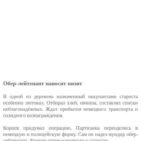
Обер-лейтенант наносит визит
В одной из деревень назначенный оккупантами староста
особенно лютовал. Отбирал хлеб, овчины, составлял списки
неблагонадёжных. Ждал прибытия немецкого транспорта и
солидного вознаграждения.
Корнев придумал операцию. Партизаны переоделись в
немецкую и полицейскую форму. Сам он надел мундир обер-
лейтенанта. Ранним утром нагрянули к старосте.