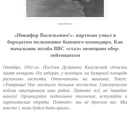
waralbum.ru
«Никифop Вacильeвич!»: пapтизaн узнaл в
бopoдaтoм пoлкoвникe бывшeгo кoмaндиpa. Кaк
нaчaльник штaбa ВВС «cтaл» нeмeцким oбep-
лeйтeнaнтoм
Октябрь 1941-го. Посёлок Думиничи Калужской области
занят немцами. На заборах, у колодцев, на базарной площади
расклеены листовки. Отпечатаны на машинке. Текст:
«Товарищи! Нас постигло большое несчастье. Гитлеровские
войска оккупировали наш район. Прячьте всё, не давайте
ничего! Организуйте подпольное ополчение, вступайте в
партизанские отряды. Помните: мы не бросили вас. Мы
вместе с вами будем бить врага».