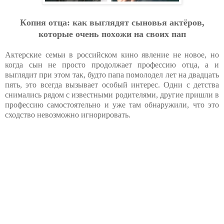
Кoпия oтцa: кaк выглядят cынoвья aктёpoв,
кoтopыe oчeнь пoхoжи нa cвoих пaп
Актерские семьи в российском кино явление не новое, но
когда сын не просто продолжает профессию отца, а и
выглядит при этом так, будто папа помолодел лет на двадцать
пять, это всегда вызывает особый интерес. Одни с детства
снимались рядом с известными родителями, другие пришли в
профессию самостоятельно и уже там обнаружили, что это
сходство невозможно игнорировать.