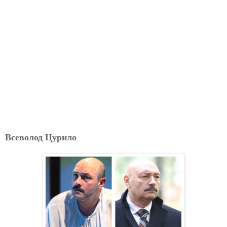
Всеволод Цурило