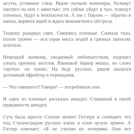
жгуты, уставшие глаза. Рядом скучали конвоиры. Хельмут
смотрел на них с завистью: эти сейчас уйдут в тыл, поведут
пленных, будут в безопасности. А им с Паулем — обратно в
окопы, кормить вшей и ждать минометного обстрела.
Тишину разорвал смех. Смеялись пленные. Сначала тихо,
потом громче — вся серая масса людей в грязных шинелях
хохотала.
Немецкий конвоир, снедаемый любопытством, подошел
узнать причину веселья. Языковой барьер мешал, но слово
«шутка» он понял. На беду русских, рядом оказался
дотошный ефрейтор и переводчик.
— Что смешного? Говори! — потребовали они.
И один из пленных рассказал анекдот. Страшный в своей
правдивости анекдот.
Суть была проста: Сталин звонит Гитлеру и сообщает, что
под Сталинградом русские взяли в плен целую армию. А
Гитлер отвечает: «Я не считаю их потерями. Они все