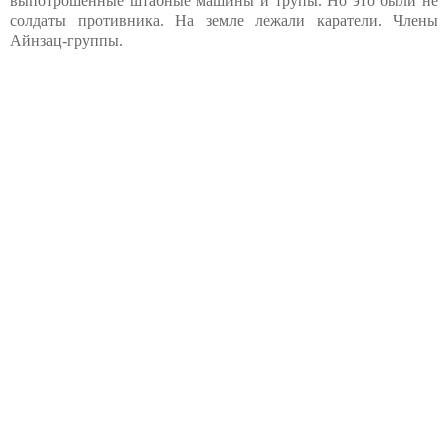
выпотрошенные штабные машины и трупы. Но это были не
солдаты противника. На земле лежали каратели. Члены
Айнзац-группы.