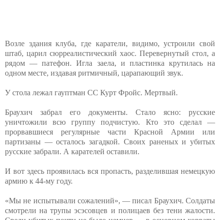
Возле здания клуба, где каратели, видимо, устроили свой
штаб, царил сюрреалистический хаос. Перевернутый стол, а
рядом — патефон. Игла заела, и пластинка крутилась на
одном месте, издавая ритмичный, царапающий звук.
У стола лежал гауптман СС Курт Фройс. Мертвый.
Браухич забрал его документы. Стало ясно: русские
уничтожили всю группу подчистую. Кто это сделал —
прорвавшиеся регулярные части Красной Армии или
партизаны — осталось загадкой. Своих раненых и убитых
русские забрали. А карателей оставили.
И вот здесь проявилась вся пропасть, разделившая немецкую
армию к 44-му году.
«Мы не испытывали сожалений», — писал Браухич. Солдаты
смотрели на трупы эсэсовцев и полицаев без тени жалости.