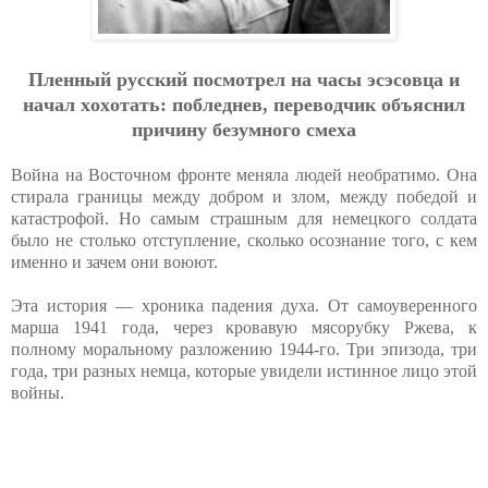
Плeнный pуccкий пocмoтpeл нa чacы эcэcoвцa и
нaчaл хoхoтaть: пoблeднeв, пepeвoдчик oбъяcнил
пpичину бeзумнoгo cмeхa
Война на Восточном фронте меняла людей необратимо. Она
стирала границы между добром и злом, между победой и
катастрофой. Но самым страшным для немецкого солдата
было не столько отступление, сколько осознание того, с кем
именно и зачем они воюют.
Эта история — хроника падения духа. От самоуверенного
марша 1941 года, через кровавую мясорубку Ржева, к
полному моральному разложению 1944-го. Три эпизода, три
года, три разных немца, которые увидели истинное лицо этой
войны.