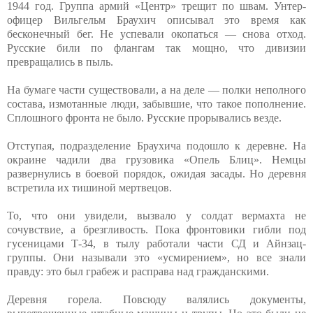
1944 год. Группа армий «Центр» трещит по швам. Унтер-
офицер Вильгельм Браухич описывал это время как
бесконечный бег. Не успевали окопаться — снова отход.
Русские били по флангам так мощно, что дивизии
превращались в пыль.
На бумаге части существовали, а на деле — полки неполного
состава, измотанные люди, забывшие, что такое пополнение.
Сплошного фронта не было. Русские прорывались везде.
Отступая, подразделение Браухича подошло к деревне. На
окраине чадили два грузовика «Опель Блиц». Немцы
развернулись в боевой порядок, ожидая засады. Но деревня
встретила их тишиной мертвецов.
То, что они увидели, вызвало у солдат вермахта не
сочувствие, а брезгливость. Пока фронтовики гибли под
гусеницами Т-34, в тылу работали части СД и Айнзац-
группы. Они называли это «усмирением», но все знали
правду: это был грабеж и расправа над гражданскими.
Деревня горела. Повсюду валялись документы,