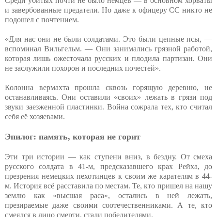
Среди убитых почти не было немцев — в основном хорваты
и завербованные предатели. Но даже к офицеру СС никто не
подошел с почтением.
«Для нас они не были солдатами. Это были цепные псы, —
вспоминал Вильгельм. — Они занимались грязной работой,
которая лишь ожесточала русских и плодила партизан. Они
не заслужили похорон и последних почестей».
Колонна вермахта прошла сквозь горящую деревню, не
останавливаясь. Они оставили «своих» лежать в грязи под
звуки заезженной пластинки. Война сожрала тех, кто считал
себя её хозяевами.
Эпилог: память, которая не горит
Эти три истории — как ступени вниз, в бездну. От смеха
русского солдата в 41-м, предсказавшего крах Рейха, до
презрения немецких пехотинцев к своим же карателям в 44-
м. История всё расставила по местам. Те, кто пришел на нашу
землю как «высшая раса», остались в ней лежать,
презираемые даже своими соотечественниками. А те, кто
смеялся в лицо смерти, стали победителями.