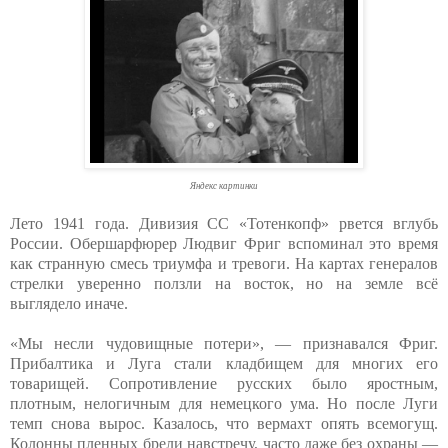
Яндекс картинки
Лето 1941 года. Дивизия СС «Тотенкопф» рвется вглубь
России. Обершарфюрер Людвиг Фриг вспоминал это время
как странную смесь триумфа и тревоги. На картах генералов
стрелки уверенно ползли на восток, но на земле всё
выглядело иначе.
«Мы несли чудовищные потери», — признавался Фриг.
Прибалтика и Луга стали кладбищем для многих его
товарищей. Сопротивление русских было яростным,
плотным, нелогичным для немецкого ума. Но после Луги
темп снова вырос. Казалось, что вермахт опять всемогущ.
Колонны пленных брели навстречу, часто даже без охраны —