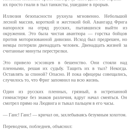
их просто гнали в тыл танкисты, ушедшие в прорыв.
Иллюзия безопасности рухнула мгновенно. Небольшой
лесной массив, короткий и жестокий бой. Авангард Фрига
напоролся на отряд русских, пытавшихся выйти из
окружения. Это была чистая авантюра — горстка бойцов
против моторизованной дивизии. Исход был предрешен, но
немцы потеряли двенадцать человек. Двенадцать жизней за
считанные минуты перестрелки.
Это привело эсэсовцев в бешенство. Они стояли над
пленными, решая их судьбу. Тащить их в тыл? Некогда.
Оставлять за спиной? Опасно. И пока офицеры совещались,
случилось то, что Фриг запомнил на всю жизнь.
Один из русских пленных, грязный, в истрепанной
гимнастерке без знаков различия, вдруг начал смеяться. Он
смотрел прямо на Людвига и тыкал пальцем в его часы.
— Ганс! Ганс! — кричал он, захлебываясь безумным хохотом.
Переводчик, побледнев, объяснил: