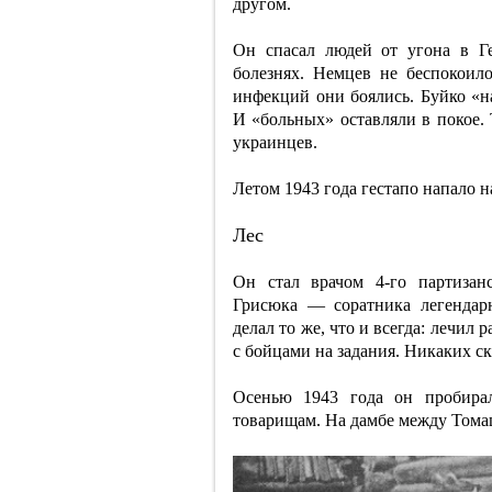
другом.
Он спасал людей от угона в Г
болезнях. Немцев не беспокоило
инфекций они боялись. Буйко «на
И «больных» оставляли в покое. 
украинцев.
Летом 1943 года гестапо напало на
Лес
Он стал врачом 4-го партизан
Грисюка — соратника легендар
делал то же, что и всегда: лечил
с бойцами на задания. Никаких ск
Осенью 1943 года он пробира
товарищам. На дамбе между Тома