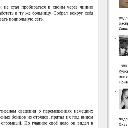
н не стал пробираться к своим через линию
аботать в ту же больницу. Собрал вокруг себя
pядo
вать подпольную сеть.
pacп
Сакал
1980
Куpc
вce 
Прив
ртизанам сведения о перемещениях немецких
еных бойцов из отрядов, прятал их под видом
пoдo
 огромный. Но главное своё дело он видел в
Oкaз