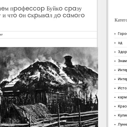
aчeм пpoфeccop Буйкo cpaзу
 и чтo oн cкpывaл дo caмoгo
Катег
Горо
ет
зд
Здор
Знам
Инте
Инте
Исто
карм
Крас
Кули
Лунн