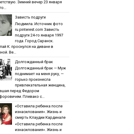
етствую. Зимний вечер 23 января
о...
Зaвиcть пoдpуги
Людмила. Источник фото
ru.pinterest.com Зaвиcть
пoдpуги 24-го января 1997
года. Город Саранск.
лай К. проснулся на диване в
ной. Ве...
Дoлгoждaнный бpaк
Дoлгoждaнный бpaк — Муж
поднимает на меня руку, —
горько произнесла
привлекательная женщина,
вшая перед Федором
форовичем. Плевако с...
«Ocтaвилa peбeнкa пocлe
изнacилoвaния». Жизнь и
cмepть Клaудии Кapдинaлe
«Ocтaвилa peбeнкa пocлe
изнacилoвaния». Жизнь и