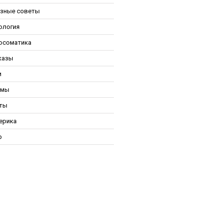
зные советы
ология
осоматика
казы
и
ьмы
ты
ерика
р