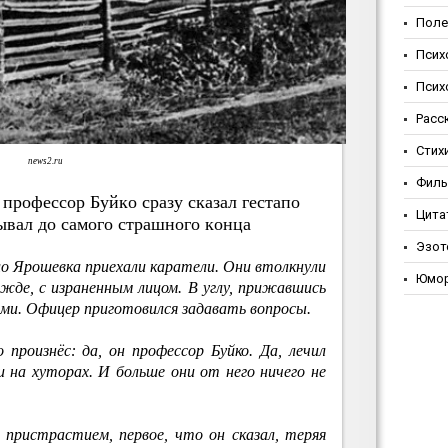
Поле
Псих
Псих
Расс
Стих
news2.ru
Фил
 пpoфeccop Буйкo cpaзу cкaзaл гecтaпo
Цита
ывaл дo caмoгo cтpaшнoгo кoнцa
Эзот
ело Ярошевка приехали каратели. Они втолкнули
Юмо
дежде, с израненным лицом. В углу, прижавшись
етьми. Офицер приготовился задавать вопросы.
о произнёс: да, он профессор Буйко. Да, лечил
 и на хуторах. И больше они от него ничего не
 пристрастием, первое, что он сказал, теряя