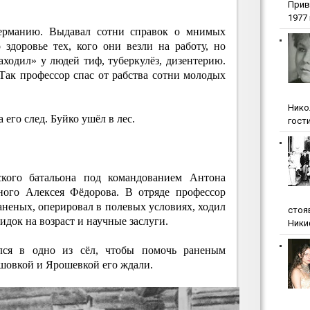
Прив
1977 г
ерманию. Выдавал сотни справок о мнимых
 здоровье тех, кого они везли на работу, но
ходил» у людей тиф, туберкулёз, дизентерию.
Так профессор спас от рабства сотни молодых
Нико
 его след. Буйко ушёл в лес.
гости
ского батальона под командованием Антона
ного Алексея Фёдорова. В отряде профессор
 раненых, оперировал в полевых условиях, ходил
стоя
идок на возраст и научные заслуги.
Ники
лся в одно из сёл, чтобы помочь раненым
шовкой и Ярошевкой его ждали.