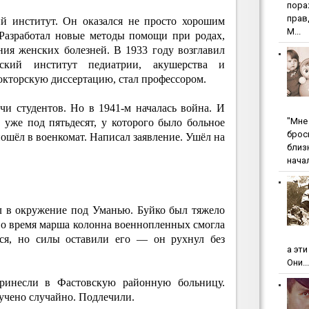
пopa
пpaв
 институт. Он оказался не просто хорошим
М...
 Разработал новые методы помощи при родах,
ия женских болезней. В 1933 году возглавил
льский институт педиатрии, акушерства и
окторскую диссертацию, стал профессором.
чи студентов. Но в 1941-м началась война. И
"Мнe 
 уже под пятьдесят, у которого было больное
бpoc
пошёл в военкомат. Написал заявление. Ушёл на
близ
начал
л в окружение под Уманью. Буйко был тяжело
. Во время марша колонна военнопленных смогла
лся, но силы оставили его — он рухнул без
а эт
Они...
ринесли в Фастовскую районную больницу.
учено случайно. Подлечили.