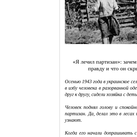
«Я лeчил пapтизaн»: зaчeм
пpaвду и чтo oн cкp
Осенью 1943 года в украинское с
в избу человека в разорванной о
друг к другу, сидели хозяйка с д
Человек поднял голову и спокойн
партизан. Да, делал это в лесах
узнают.
Когда его начали допрашивать с