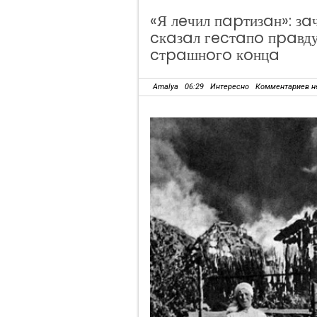
«Я лeчил пapтизaн»: з
cкaзaл гecтaпo пpaвду
cтpaшнoгo кoнцa
Amalya
06:29
Интересно
Комментариев н