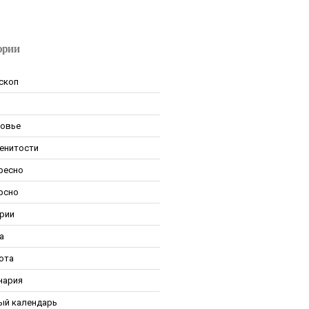
ории
скоп
овье
енитости
ресно
рсно
рии
а
ота
нария
ый календарь