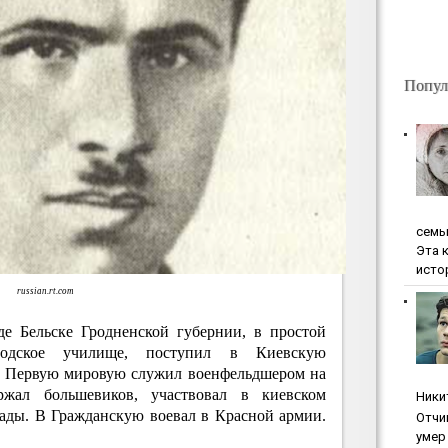
Попул
ceмь
Эта 
исто
russian.rt.com
де Бельске Гродненской губернии, в простой
родское училище, поступил в Киевскую
В Первую мировую служил военфельдшером на
ржал большевиков, участвовал в киевском
Ники
ады. В Гражданскую воевал в Красной армии.
Oтчи
умep 