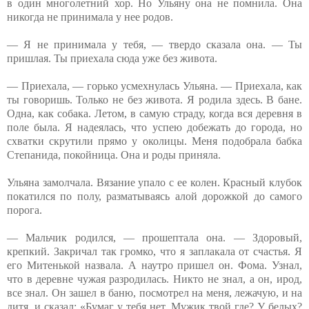
в один многолетний хор. Но Ульяну она не помнила. Она
никогда не принимала у нее родов.
— Я не принимала у тебя, — твердо сказала она. — Ты
пришлая. Ты приехала сюда уже без живота.
— Приехала, — горько усмехнулась Ульяна. — Приехала, как
ты говоришь. Только не без живота. Я родила здесь. В бане.
Одна, как собака. Летом, в самую страду, когда вся деревня в
поле была. Я надеялась, что успею добежать до города, но
схватки скрутили прямо у околицы. Меня подобрала бабка
Степанида, покойница. Она и роды приняла.
Ульяна замолчала. Вязание упало с ее колен. Красный клубок
покатился по полу, разматываясь алой дорожкой до самого
порога.
— Мальчик родился, — прошептала она. — Здоровый,
крепкий. Закричал так громко, что я заплакала от счастья. Я
его Митенькой назвала. А наутро пришел он. Фома. Узнал,
что в деревне чужая разродилась. Никто не знал, а он, ирод,
все знал. Он зашел в баню, посмотрел на меня, лежачую, и на
дитя, и сказал: «Бумаг у тебя нет. Мужик твой где? У белых?