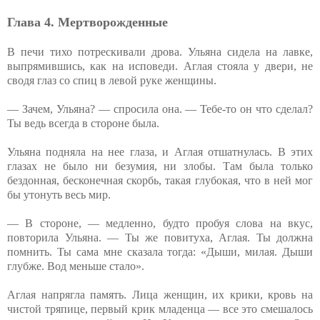
Глава 4. Мертворожденные
В печи тихо потрескивали дрова. Ульяна сидела на лавке,
выпрямившись, как на исповеди. Аглая стояла у двери, не
сводя глаз со спиц в левой руке женщины.
— Зачем, Ульяна? — спросила она. — Тебе-то он что сделал?
Ты ведь всегда в стороне была.
Ульяна подняла на нее глаза, и Аглая отшатнулась. В этих
глазах не было ни безумия, ни злобы. Там была только
бездонная, бесконечная скорбь, такая глубокая, что в ней мог
бы утонуть весь мир.
— В стороне, — медленно, будто пробуя слова на вкус,
повторила Ульяна. — Ты же повитуха, Аглая. Ты должна
помнить. Ты сама мне сказала тогда: «Дыши, милая. Дыши
глубже. Вод меньше стало».
Аглая напрягла память. Лица женщин, их крики, кровь на
чистой тряпице, первый крик младенца — все это смешалось