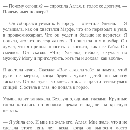
— Почему сегодня? — спросила Аглая, и голос ее дрогнул. —
Почему именно вчера?
— Он собирался уезжать. В город, — ответила Ульяна. — Я
услышала, как он хвастался Марфе, что его переводят в уезд,
в продкомиссариат. Что он уедет и больше не вернется. Я
поняла, что это последняя ночь. Я пошла за ним в амбар. Он
думал, что я пришла просить за кого-то, как все бабы. Он
смеялся. Он сказал: «Что, Ульянка, небось, скучала по
мужику? Могу и приголубить, хоть ты и дохлая, как вобла».
Я достала чулок. Сказала: «Вот, связала тебе на память, чтоб
руки не мерзли, когда будешь чужих детей по морозу
таскать». Он нагнулся ко мне… а я… я просто замахнулась
спицей. Я хотела в глаз, но попала в горло.
Ульяна вдруг заплакала. Беззвучно, одними глазами. Крупные
слезы катились по впалым щекам и падали на красную
шерсть.
— Я убила его. И мне не жаль его, Аглая. Мне жаль, что я не
сделала этого пять лет назад, когда он выносил моего