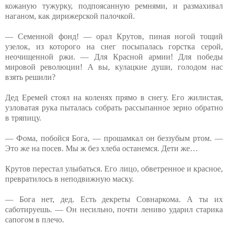
кожаную тужурку, подпоясанную ремнями, и размахивал
наганом, как дирижерской палочкой.
— Семенной фонд! — орал Крутов, пиная ногой тощий
узелок, из которого на снег посыпалась горстка серой,
неочищенной ржи. — Для Красной армии! Для победы
мировой революции! А вы, кулацкие души, голодом нас
взять решили?
Дед Еремей стоял на коленях прямо в снегу. Его жилистая,
узловатая рука пыталась собрать рассыпанное зерно обратно
в тряпицу.
— Фома, побойся Бога, — прошамкал он беззубым ртом. —
Это же на посев. Мы ж без хлеба останемся. Дети же…
Крутов перестал улыбаться. Его лицо, обветренное и красное,
превратилось в неподвижную маску.
— Бога нет, дед. Есть декреты Совнаркома. А ты их
саботируешь. — Он несильно, почти лениво ударил старика
сапогом в плечо.