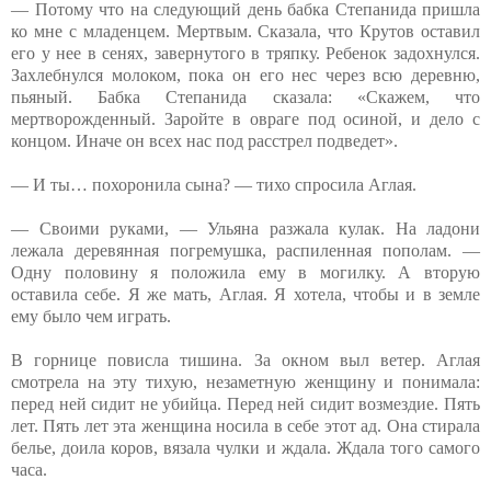
— Потому что на следующий день бабка Степанида пришла
ко мне с младенцем. Мертвым. Сказала, что Крутов оставил
его у нее в сенях, завернутого в тряпку. Ребенок задохнулся.
Захлебнулся молоком, пока он его нес через всю деревню,
пьяный. Бабка Степанида сказала: «Скажем, что
мертворожденный. Заройте в овраге под осиной, и дело с
концом. Иначе он всех нас под расстрел подведет».
— И ты… похоронила сына? — тихо спросила Аглая.
— Своими руками, — Ульяна разжала кулак. На ладони
лежала деревянная погремушка, распиленная пополам. —
Одну половину я положила ему в могилку. А вторую
оставила себе. Я же мать, Аглая. Я хотела, чтобы и в земле
ему было чем играть.
В горнице повисла тишина. За окном выл ветер. Аглая
смотрела на эту тихую, незаметную женщину и понимала:
перед ней сидит не убийца. Перед ней сидит возмездие. Пять
лет. Пять лет эта женщина носила в себе этот ад. Она стирала
белье, доила коров, вязала чулки и ждала. Ждала того самого
часа.