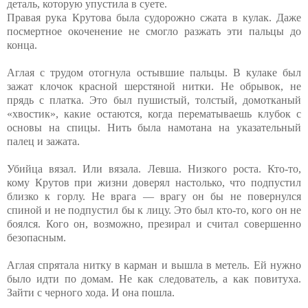
деталь, которую упустила в суете.
Правая рука Крутова была судорожно сжата в кулак. Даже
посмертное окоченение не смогло разжать эти пальцы до
конца.
Аглая с трудом отогнула остывшие пальцы. В кулаке был
зажат клочок красной шерстяной нитки. Не обрывок, не
прядь с платка. Это был пушистый, толстый, домотканый
«хвостик», какие остаются, когда перематываешь клубок с
основы на спицы. Нить была намотана на указательный
палец и зажата.
Убийца вязал. Или вязала. Левша. Низкого роста. Кто-то,
кому Крутов при жизни доверял настолько, что подпустил
близко к горлу. Не врага — врагу он бы не повернулся
спиной и не подпустил бы к лицу. Это был кто-то, кого он не
боялся. Кого он, возможно, презирал и считал совершенно
безопасным.
Аглая спрятала нитку в карман и вышла в метель. Ей нужно
было идти по домам. Не как следователь, а как повитуха.
Зайти с черного хода. И она пошла.