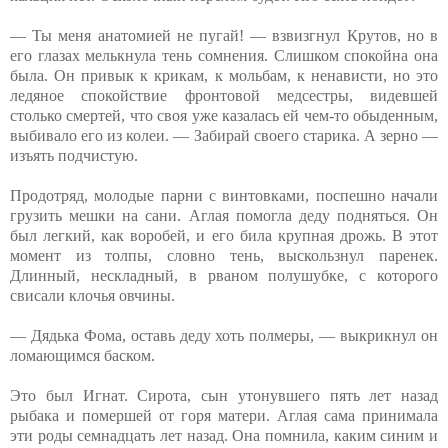
— Ты меня анатомией не пугай! — взвизгнул Крутов, но в
его глазах мелькнула тень сомнения. Слишком спокойна она
была. Он привык к крикам, к мольбам, к ненависти, но это
ледяное спокойствие фронтовой медсестры, видевшей
столько смертей, что своя уже казалась ей чем-то обыденным,
выбивало его из колеи. — Забирай своего старика. А зерно —
изъять подчистую.
Продотряд, молодые парни с винтовками, поспешно начали
грузить мешки на сани. Аглая помогла деду подняться. Он
был легкий, как воробей, и его била крупная дрожь. В этот
момент из толпы, словно тень, выскользнул паренек.
Длинный, нескладный, в рваном полушубке, с которого
свисали клочья овчины.
— Дядька Фома, оставь деду хоть полмеры, — выкрикнул он
ломающимся баском.
Это был Игнат. Сирота, сын утонувшего пять лет назад
рыбака и помершей от горя матери. Аглая сама принимала
эти роды семнадцать лет назад. Она помнила, каким синим и