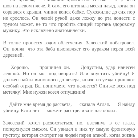
шов на левом плече. Я сама его штопала месяц назад, когда он
сорвался с крыши, чинил конек бабке. Сухожилие до сих пор
не срослось. Он левой рукой даже ложку до рта донести с
трудом может, не то что пробить спицей гортань здоровому
мужику. Это исключено анатомически.
В толпе пронесся вздох облегчения. Залесский побагровел.
Он понял, что эта баба выставляет его дураком перед всей
деревней.
— Хорошо, — прошипел он. — Допустим, удар нанесен
левшой. Но он мог подговорить! Или впустить убийцу! Я
должен найти виновного до вечера, иначе из уезда пришлют
особый отряд. Вы понимаете, что начнется? Они же всех под
метелку! Мне нужен козел отпущения!
— Дайте мне время до рассвета, — сказала Аглая. — Я найду
убийцу. Если нет — можете расстреливать нас обоих.
Залесский хотел расхохотаться, но, взглянув в ее глаза,
поперхнулся смехом. Он увидел в них ту самую фронтовую
пустоту, которая смотрит на людей перед атакой, когда жизнь