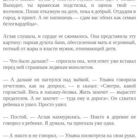
Выходит, ты вражеская подстилка, и щенок твой —
волчонок. Пиши отказную на дите, пока я добрый. Отдадим в
город, в приют. А не напишешь — сдам вас обоих как семью
белогвардейца».
Аглая слушала, и сердце ее сжималось. Она представила эту
картину: парная духота бани, обессиленная мать и огромный,
потный от жары и власти мужик, отнимающий дитя.
— Что было дальше? — спросила она, хотя ответ уже вставал
перед ней страшным ледяным монолитом.
— А дальше он нагнулся над зыбкой, — Ульяна говорила
отчетливо, как на допросе, — и сказал: «Смотри, какой
горластый. Весь в папашу-беляка. Жить захочет — вырастет
предателем. А не захочет — туда ему и дорога». Он схватил
ребенка и ушел. Просто ушел.
— Постой, — Аглая нахмурилась. — Никто в деревне не
говорил о ребенке. Я думала, ты приехала уже одна.
— А никто и не говорил, — Ульяна посмотрела на свои руки.