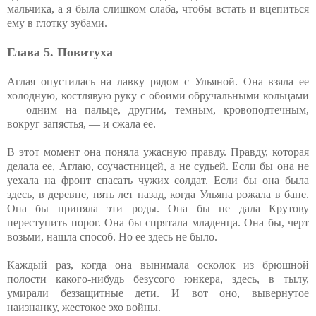
мальчика, а я была слишком слаба, чтобы встать и вцепиться
ему в глотку зубами.
Глава 5. Повитуха
Аглая опустилась на лавку рядом с Ульяной. Она взяла ее
холодную, костлявую руку с обоими обручальными кольцами
— одним на пальце, другим, темным, кровоподтечным,
вокруг запястья, — и сжала ее.
В этот момент она поняла ужасную правду. Правду, которая
делала ее, Аглаю, соучастницей, а не судьей. Если бы она не
уехала на фронт спасать чужих солдат. Если бы она была
здесь, в деревне, пять лет назад, когда Ульяна рожала в бане.
Она бы приняла эти роды. Она бы не дала Крутову
переступить порог. Она бы спрятала младенца. Она бы, черт
возьми, нашла способ. Но ее здесь не было.
Каждый раз, когда она вынимала осколок из брюшной
полости какого-нибудь безусого юнкера, здесь, в тылу,
умирали беззащитные дети. И вот оно, вывернутое
наизнанку, жестокое эхо войны.