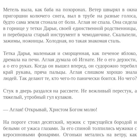
Метель выла, как баба на похоронах. Ветер швырял в окна
пригоршни колючего снега, выл в трубе на разные голоса,
будто сама земля стонала от боли. Аглая не спала. Она сидела
в горнице у тетки Дарьи, своей единственной родственницы,
и перебирала старый инструмент в чемоданчике. Скальпели,
зажимы, ножницы. Холодная, но такая знакомая сталь.
Тетка Дарья, маленькая и сморщенная, как печеное яблоко,
дремала на печи. Аглая думала об Игнате. Не о его дерзости,
а о его руках. Когда он вышел вперед, он судорожно теребил
край рукава, пряча пальцы. Аглая слишком хорошо знала
людей. Так делают те, кто чего-то панически боится. Но чего?
Стук в дверь раздался на рассвете. Не вежливый перестук, а
тяжелый, утробный гул кулаков.
— Аглая! Открывай, Христом Богом молю!
На пороге стоял десятский, мужик с трясущейся бородой и
белыми от ужаса глазами. За его спиной толпились мужики с
керосиновыми фонарями. Огоньки метались на ветру, как