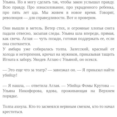
Ульяна. Но я могу сделать так, чтобы закон услышал правду.
Всю правду. Про изнасилование, про украденного ребенка,
про пять лет ада. Мы живем в новое время. Говорят,
революция — для справедливости. Вот и проверим.
Они вышли в метель. Ветер стих, и огромные хлопья снега
падали отвесно, засыпая следы. Ульяна шла впереди, прямая,
как свеча. Аглая — чуть позади, готовая поддержать ее, если
она споткнется.
У амбара уже собиралась толпа. Залесский, красный от
холода и нетерпения, кричал на мужиков, приказывая тащить
Игната к забору. Увидев Аглаю с Ульяной, он осекся.
— Это еще что за театр? — завизжал он. — Я приказал найти
убийцу!
— Я нашла, — ответила Аглая. — Убийца Фомы Крутова —
Ульяна Никифорова, вдова, проживающая на Верхнем
порядке.
Толпа ахнула. Кто-то засмеялся нервным смехом, кто-то начал
креститься.