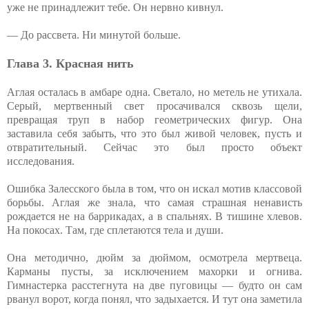
уже не принадлежит тебе. Он нервно кивнул.
— До рассвета. Ни минутой больше.
Глава 3. Красная нить
Аглая осталась в амбаре одна. Светало, но метель не утихала.
Серый, мертвенный свет просачивался сквозь щели,
превращая труп в набор геометрических фигур. Она
заставила себя забыть, что это был живой человек, пусть и
отвратительный. Сейчас это был просто объект
исследования.
Ошибка Залесского была в том, что он искал мотив классовой
борьбы. Аглая же знала, что самая страшная ненависть
рождается не на баррикадах, а в спальнях. В тишине хлевов.
На покосах. Там, где сплетаются тела и души.
Она методично, дюйм за дюймом, осмотрела мертвеца.
Карманы пусты, за исключением махорки и огнива.
Гимнастерка расстегнута на две пуговицы — будто он сам
рванул ворот, когда понял, что задыхается. И тут она заметила