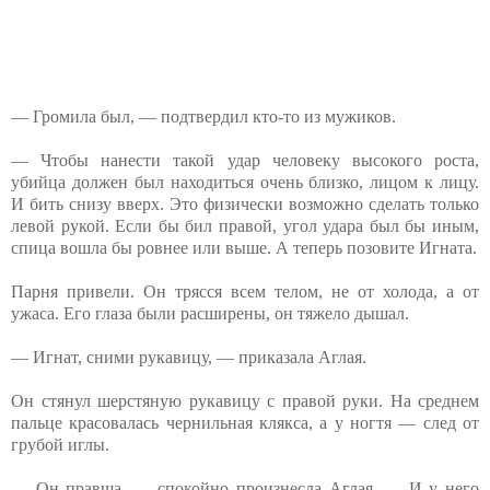
— Громила был, — подтвердил кто-то из мужиков.
— Чтобы нанести такой удар человеку высокого роста,
убийца должен был находиться очень близко, лицом к лицу.
И бить снизу вверх. Это физически возможно сделать только
левой рукой. Если бы бил правой, угол удара был бы иным,
спица вошла бы ровнее или выше. А теперь позовите Игната.
Парня привели. Он трясся всем телом, не от холода, а от
ужаса. Его глаза были расширены, он тяжело дышал.
— Игнат, сними рукавицу, — приказала Аглая.
Он стянул шерстяную рукавицу с правой руки. На среднем
пальце красовалась чернильная клякса, а у ногтя — след от
грубой иглы.
— Он правша, — спокойно произнесла Аглая. — И у него