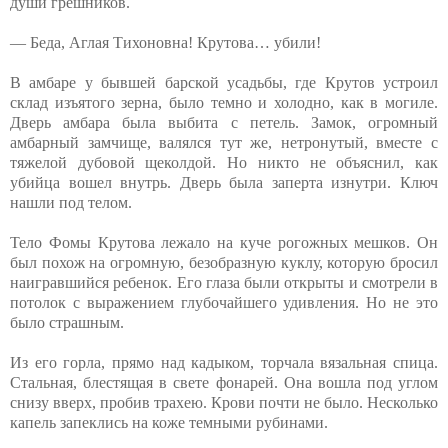
души грешников.
— Беда, Аглая Тихоновна! Крутова… убили!
В амбаре у бывшей барской усадьбы, где Крутов устроил
склад изъятого зерна, было темно и холодно, как в могиле.
Дверь амбара была выбита с петель. Замок, огромный
амбарный замчище, валялся тут же, нетронутый, вместе с
тяжелой дубовой щеколдой. Но никто не объяснил, как
убийца вошел внутрь. Дверь была заперта изнутри. Ключ
нашли под телом.
Тело Фомы Крутова лежало на куче рогожных мешков. Он
был похож на огромную, безобразную куклу, которую бросил
наигравшийся ребенок. Его глаза были открыты и смотрели в
потолок с выражением глубочайшего удивления. Но не это
было страшным.
Из его горла, прямо над кадыком, торчала вязальная спица.
Стальная, блестящая в свете фонарей. Она вошла под углом
снизу вверх, пробив трахею. Крови почти не было. Несколько
капель запеклись на коже темными рубинами.