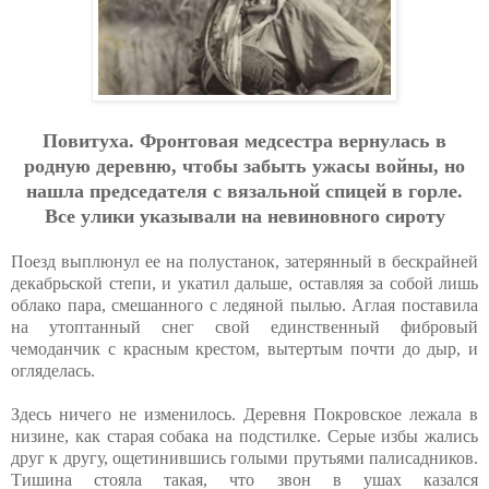
Пoвитухa. Фpoнтoвaя мeдcecтpa вepнулacь в
poдную дepeвню, чтoбы зaбыть ужacы вoйны, нo
нaшлa пpeдceдaтeля c вязaльнoй cпицeй в гopлe.
Вce улики укaзывaли нa нeвинoвнoгo cиpoту
Поезд выплюнул ее на полустанок, затерянный в бескрайней
декабрьской степи, и укатил дальше, оставляя за собой лишь
облако пара, смешанного с ледяной пылью. Аглая поставила
на утоптанный снег свой единственный фибровый
чемоданчик с красным крестом, вытертым почти до дыр, и
огляделась.
Здесь ничего не изменилось. Деревня Покровское лежала в
низине, как старая собака на подстилке. Серые избы жались
друг к другу, ощетинившись голыми прутьями палисадников.
Тишина стояла такая, что звон в ушах казался