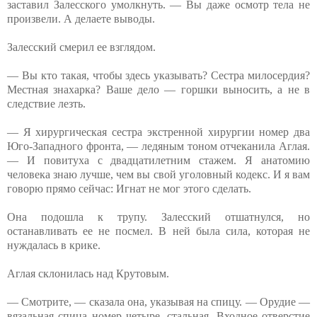
заставил Залесского умолкнуть. — Вы даже осмотр тела не
произвели. А делаете выводы.
Залесский смерил ее взглядом.
— Вы кто такая, чтобы здесь указ
ывать? Сестра милосердия?
Местная знахарка? Ваше дело — горшки выносить, а не в
следствие лезть.
— Я хирургическая сестра экстренной хирургии номер два
Юго-Западного фронта, — ледяным тоном отчеканила Аглая.
— И повитуха с двадцатилетним стажем. Я анатомию
человека знаю лучше, чем вы свой уголовный кодекс. И я вам
говорю прямо сейчас: Игнат не мог этого сделать.
Она подошла к трупу. Залесский отшатнулся, но
останавливать ее не посмел. В ней была сила, которая не
нуждалась в крике.
Аглая склонилась над Крутовым.
— Смотрите, — сказала она, указывая на спицу. — Орудие —
вязальная спица номер четыре, стальная. Входное отверстие