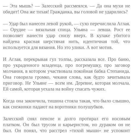
— Эта мышь? — Залесский рассмеялся. — Да она мухи не
обидит! Она же тихая! Гражданка, вы головой не ударились?
— Удар был нанесен левой рукой, — сухо перечислила Аглая.
— Орудие — вязальная спица. Ульяна — левша. Рост ее
позволяет нанести удар снизу вверх. В кулаке убитого
найдена красная шерстяная нить, идентичная той, что
используется для вязания. Но это улики. А вот мотив.
И Аглая, перекрывая гул толпы, рассказала все. Про баню,
про украденного младенца, про погремушку, про заговор
молчания, в котором участвовала покойная бабка Степанида.
Она говорила громко, чеканя слова, как будто зачитывала
приговор. Не Ульяне — всем им. Деревне, которая молчала.
Ей самой, которая уехала на войну спасать чужих.
Когда она закончила, тишина стояла такая, что было слышно,
как снежинки падают на воротники полушубков.
Залесский снял пенсне и долго протирал его носовым
платком. Он был трусом и карьеристом, но дураком он не
был. Он понял, что расстрел «тихой мыши» не успокоит