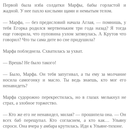
Первой была изба солдатки Марфы, бабы горластой и
жадной. У нее пахло кислыми щами и немытым телом.
— Марфа, — без предисловий начала Аглая, — помнишь, у
тебя Егорка родился мертвеньким три года назад? Я тогда
еще говорила, что пуповина узлом затянулась. А Крутов что
говорил? Что ты сама дите во сне придушила?
Марфа побледнела. Схватилась за ухват.
— Врешь! Не было такого!
— Было, Марфа. Он тебя запугивал, а ты ему за молчание
носила самогонку и масло. Ты ведь знаешь, кто мог его
ненавидеть?
Марфа судорожно перекрестилась, но в глазах мелькнул не
страх, а злобное торжество.
— Кто же его не ненавидел, милая? — прошипела она. — Он
всех баб перещупал. Кто согласием, а кто как… Ульяну
спроси. Она вчера у амбара крутилась. Иди к Ульяне-тихоне.