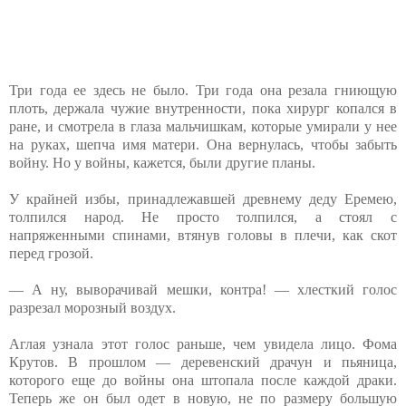
Три года ее здесь не было. Три года она резала гниющую
плоть, держала чужие внутренности, пока хирург копался в
ране, и смотрела в глаза мальчишкам, которые умирали у нее
на руках, шепча имя матери. Она вернулась, чтобы забыть
войну. Но у войны, кажется, были другие планы.
У крайней избы, принадлежавшей древнему деду Еремею,
толпился народ. Не просто толпился, а стоял с
напряженными спинами, втянув головы в плечи, как скот
перед грозой.
— А ну, выворачивай мешки, контра! — хлесткий голос
разрезал морозный воздух.
Аглая узнала этот голос раньше, чем увидела лицо. Фома
Крутов. В прошлом — деревенский драчун и пьяница,
которого еще до войны она штопала после каждой драки.
Теперь же он был одет в новую, не по размеру большую