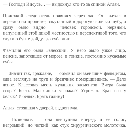
— Господи Иисусе… — выдохнул кто-то за спиной Аглаи.
Приезжий следователь появился через час. Он въехал в
деревню на пролетке, закутанный в дорогую волчью шубу, и
сразу было видно — человек городской, нервный,
напуганный этой дикой местностью и перспективой того, что
слухи о бунте дойдут до губернии.
Фамилия его была Залесский. У него было узкое лицо,
пенсне, запотевшее от мороза, и тонкие, постоянно кусаемые
губы.
— Значит так, граждане, — объявил он звенящим фальцетом,
едва взглянув на труп и брезгливо поморщившись. — Дело
ясное. Классовая месть кулацких элементов. Вчера была
ссора? Была. Мальчишка угрожал? Угрожал. Брат его у
белых? У белых. Брать гадину!
Аглая, стоявшая у дверей, вздрогнула.
— Позвольте, — она выступила вперед, и ее голос,
негромкий, но четкий, как стук хирургического молоточка,