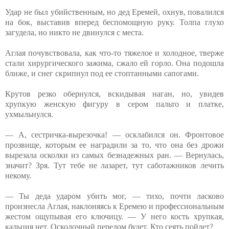
Удар не был убийственным, но дед Еремей, охнув, повалился
на бок, выставив вперед беспомощную руку. Толпа глухо
загудела, но никто не двинулся с места.
Аглая почувствовала, как что-то тяжелое и холодное, тверже
стали хирургического зажима, сжало ей горло. Она подошла
ближе, и снег скрипнул под ее стоптанными сапогами.
Крутов резко обернулся, вскидывая наган, но, увидев
хрупкую женскую фигуру в сером пальто и платке,
ухмыльнулся.
— А, сестричка-вырезочка! — осклабился он. Фронтовое
прозвище, которым ее наградили за то, что она без дрожи
вырезала осколки из самых безнадежных ран. — Вернулась,
значит? Зря. Тут тебе не лазарет, тут саботажников лечить
некому.
— Ты деда ударом убить мог, — тихо, почти ласково
произнесла Аглая, наклоняясь к Еремею и профессиональным
жестом ощупывая его ключицу. — У него кость хрупкая,
кальция нет. Осколочный перелом будет. Кто сеять пойдет?