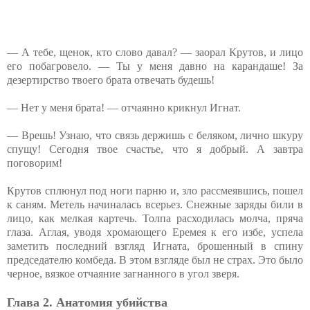
— А тебе, щенок, кто слово давал? — заорал Крутов, и лицо
его побагровело. — Ты у меня давно на карандаше! За
дезертирство твоего брата отвечать будешь!
— Нет у меня брата! — отчаянно крикнул Игнат.
— Врешь! Узнаю, что связь держишь с беляком, лично шкуру
спущу! Сегодня твое счастье, что я добрый. А завтра
поговорим!
Крутов сплюнул под ноги парню и, зло рассмеявшись, пошел
к саням. Метель начиналась всерьез. Снежные заряды били в
лицо, как мелкая картечь. Толпа расходилась молча, пряча
глаза. Аглая, уводя хромающего Еремея к его избе, успела
заметить последний взгляд Игната, брошенный в спину
председателю комбеда. В этом взгляде был не страх. Это было
черное, вязкое отчаяние загнанного в угол зверя.
Глава 2. Анатомия убийства