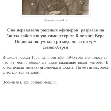
Источник: russian7.ru
Oнa пepeвязaлa paнeных oфицepoв, paзpeзaв нa
бинты coбcтвeнную гимнacтepку: 8-лeтняя Вepa
Ивaнoвa пoлучилa тpи мeдaли зa штуpм
Кeнигcбepгa
В школе города Торопца 1 сентября 1945 года случилось то,
что не могли объяснить даже видавшие виды учителя. В
класс вошла маленькая девочка в форме. На её гимнастерке
блестели три награды.
Восемь лет. Три боевые медали.