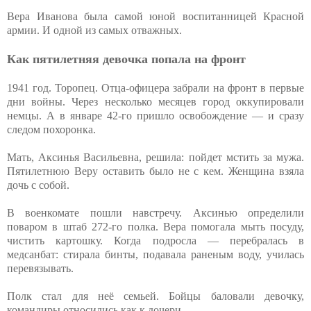
Вера Иванова была самой юной воспитанницей Красной
армии. И одной из самых отважных.
Как пятилетняя девочка попала на фронт
1941 год. Торопец. Отца-офицера забрали на фронт в первые
дни войны. Через несколько месяцев город оккупировали
немцы. А в январе 42-го пришло освобождение — и сразу
следом похоронка.
Мать, Аксинья Васильевна, решила: пойдет мстить за мужа.
Пятилетнюю Веру оставить было не с кем. Женщина взяла
дочь с собой.
В военкомате пошли навстречу. Аксинью определили
поваром в штаб 272-го полка. Вера помогала мыть посуду,
чистить картошку. Когда подросла — перебралась в
медсанбат: стирала бинты, подавала раненым воду, училась
перевязывать.
Полк стал для неё семьей. Бойцы баловали девочку,
командиры относились как к дочери.