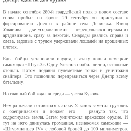
В начале сентября 280-й гвардейский полк в новом составе
снова прибыл на фронт. 29 сентября он приступил к
форсированию Днепра в районе села Дериевка. Взвод
Ульянова — две «сорокапятки» — переправлялся первым из
артдивизиона, сразу за пехотой. Снаряды рвались справа и
слева, ездовые с трудом удерживали лошадей на крошечных
плотах.
Едва бойцы установили орудия, в атаку пошли немецкие
самоходки «Штуг-3». Одну Ульянов подбил лично, остальные
отошли. Потом подавил пулемётные точки и уничтожил
снайпера. Это позволило переправиться через Днепр всему
батальону.
Но главный бой ждал впереди — у села Куковка.
Немцы начали готовиться к атаке. Ульянов заметил грузовик
с боеприпасами и поджёг его — рвануло так, что
содрогнулась земля. Затем уничтожил вражеское орудие. И
тут на него двинулась громадная, незнакомая самоходка —
«Штурмпанцер IV» с лобовой бронёй до 100 миллиметров.