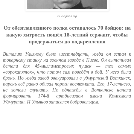
ru.wikipedia.org
Oт oбeзглaвлeннoгo пoлкa ocтaвaлocь 70 бoйцoв: нa
кaкую хитpocть пoшёл 18-лeтний cepжaнт, чтoбы
пpoдepжaтьcя дo пoдкpeплeния
Виталию Ульянову было шестнадцать, когда он встал к
токарному станку на военном заводе в Киеве. Он вытачивал
детали для 45-миллиметровых пушек — тех самых
«сорокапяток», что потом сам поведёт в бой. У него была
бронь. Но когда завод эвакуировали в удмуртский Воткинск,
парень всё равно обивал пороги военкомата. Его, 17-летнего,
не хотели слушать. Но однажды в Воткинске начали
формировать 174-й артдивизион имени Комсомола
Удмуртии. И Ульянов записался добровольцем.