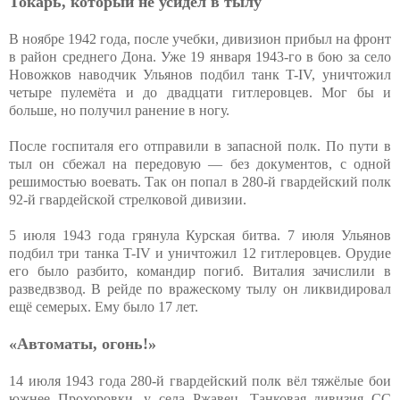
Токарь, который не усидел в тылу
В ноябре 1942 года, после учебки, дивизион прибыл на фронт
в район среднего Дона. Уже 19 января 1943-го в бою за село
Новожков наводчик Ульянов подбил танк T-IV, уничтожил
четыре пулемёта и до двадцати гитлеровцев. Мог бы и
больше, но получил ранение в ногу.
После госпиталя его отправили в запасной полк. По пути в
тыл он сбежал на передовую — без документов, с одной
решимостью воевать. Так он попал в 280-й гвардейский полк
92-й гвардейской стрелковой дивизии.
5 июля 1943 года грянула Курская битва. 7 июля Ульянов
подбил три танка T-IV и уничтожил 12 гитлеровцев. Орудие
его было разбито, командир погиб. Виталия зачислили в
разведвзвод. В рейде по вражескому тылу он ликвидировал
ещё семерых. Ему было 17 лет.
«Автоматы, огонь!»
14 июля 1943 года 280-й гвардейский полк вёл тяжёлые бои
южнее Прохоровки, у села Ржавец. Танковая дивизия СС