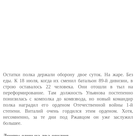
Остатки полка держали оборону двое суток. На жаре. Без
еды. К 18 июля, когда их сменил батальон 89-й дивизии, в
строю оставалось 22 человека. Они отошли в тыл на
переформирование. Там должность Ульянова постепенно
понизилась с комполка до комвзвода, но новый командир
полка наградил его орденом Отечественной войны 1-й
степени. Виталий очень гордился этим орденом. Хотя,
несомненно, за те дни под Ржавцом он уже заслужил
большее.
Днепр: один на два орудия