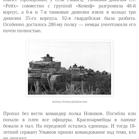
«Рейх» совместно с группой «Кемпф» разгромила 48-й
корпус, а 6-я и 7-я танковые дивизии взяли в кольцо три
дивизии 35-го корпуса. 92-я гвардейская была разбита.
Особенно досталось 280-му полку — немцы уничтожили его
почти полностью.
military-history.fandom.com
Пропал без вести командир полка Новиков. Погибли или
попали в плен все офицеры. Красноармейцы в панике
бежали в тыл. На передовой остались единицы. И тогда 18-
летний сержант Ульянов принял командование над теми, кто
не дрогнул.