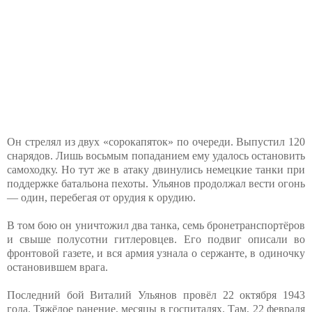
Он стрелял из двух «сорокапяток» по очереди. Выпустил 120
снарядов. Лишь восьмым попаданием ему удалось остановить
самоходку. Но тут же в атаку двинулись немецкие танки при
поддержке батальона пехоты. Ульянов продолжал вести огонь
— один, перебегая от орудия к орудию.
В том бою он уничтожил два танка, семь бронетранспортёров
и свыше полусотни гитлеровцев. Его подвиг описали во
фронтовой газете, и вся армия узнала о сержанте, в одиночку
остановившем врага.
Последний бой Виталий Ульянов провёл 22 октября 1943
года. Тяжёлое ранение, месяцы в госпиталях. Там, 22 февраля