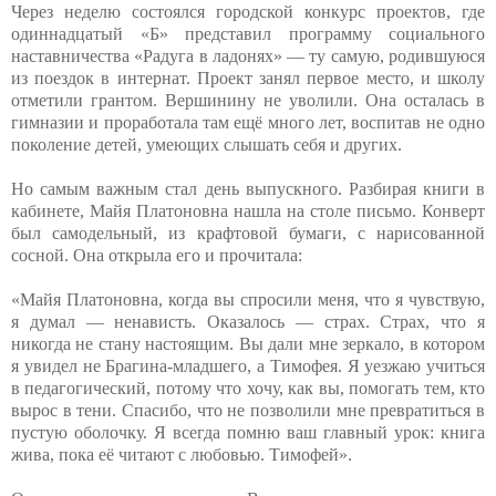
Через неделю состоялся городской конкурс проектов, где
одиннадцатый «Б» представил программу социального
наставничества «Радуга в ладонях» — ту самую, родившуюся
из поездок в интернат. Проект занял первое место, и школу
отметили грантом. Вершинину не уволили. Она осталась в
гимназии и проработала там ещё много лет, воспитав не одно
поколение детей, умеющих слышать себя и других.
Но самым важным стал день выпускного. Разбирая книги в
кабинете, Майя Платоновна нашла на столе письмо. Конверт
был самодельный, из крафтовой бумаги, с нарисованной
сосной. Она открыла его и прочитала:
«Майя Платоновна, когда вы спросили меня, что я чувствую,
я думал — ненависть. Оказалось — страх. Страх, что я
никогда не стану настоящим. Вы дали мне зеркало, в котором
я увидел не Брагина-младшего, а Тимофея. Я уезжаю учиться
в педагогический, потому что хочу, как вы, помогать тем, кто
вырос в тени. Спасибо, что не позволили мне превратиться в
пустую оболочку. Я всегда помню ваш главный урок: книга
жива, пока её читают с любовью. Тимофей».