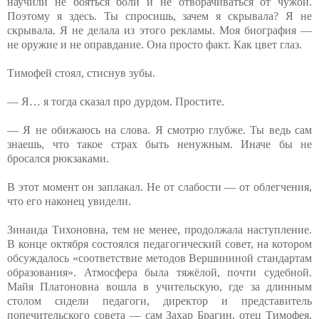
научили не бояться боли и не отворачиваться от чужой.
Поэтому я здесь. Ты спросишь, зачем я скрывала? Я не
скрывала. Я не делала из этого рекламы. Моя биография —
не оружие и не оправдание. Она просто факт. Как цвет глаз.
Тимофей стоял, стиснув зубы.
— Я… я тогда сказал про дурдом. Простите.
— Я не обижаюсь на слова. Я смотрю глубже. Ты ведь сам
знаешь, что такое страх быть ненужным. Иначе бы не
бросался рюкзаками.
В этот момент он заплакал. Не от слабости — от облегчения,
что его наконец увидели.
Зинаида Тихоновна, тем не менее, продолжала наступление.
В конце октября состоялся педагогический совет, на котором
обсуждалось «соответствие методов Вершининой стандартам
образования». Атмосфера была тяжёлой, почти судебной.
Майя Платоновна вошла в учительскую, где за длинным
столом сидели педагоги, директор и представитель
попечительского совета — сам Захар Брагин, отец Тимофея.