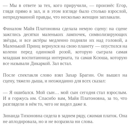
— Мы в ответе за тех, кого приручили, — произнёс Егор,
глядя прямо в зал, и в этом взгляде было столько взрослой,
непридуманной правды, что несколько женщин заплакали.
Финалом Майя Платоновна сделала немую сцену: на сцене
зажглись десятки маленьких лампочек, символизирующих
звёзды, и все актёры медленно подняли их над головой, а
Маленький Принц вернулся на свою планету — опустился на
колени перед одинокой розой, которую сыграла самая
младшая воспитанница интерната, та самая Ксюша, которую
все называли Дикаркой. Зал встал.
После спектакля слово взял Захар Брагин. Он вышел на
сцену, тяжело дыша, и неожиданно для всех сказал:
— Я ошибался. Мой сын… мой сын сегодня стал взрослым.
И я горжусь им. Спасибо вам, Майя Платоновна, за то, что
разглядели в нём то, чего не видел даже я.
Зинаида Тихоновна сидела в заднем ряду, сжимая платок. Она
не аплодировала, но и не возразила ни слова.