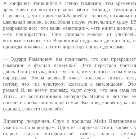
А конфликт, таившийся в стенах гимназии, тем временем
зрел. Завуч по воспитательной работе Зинаида Тихоновна
Сарычева, дама с причёской-башней и голосом, похожим на
школьный звонок, невзлюбила новую учительницу сразу. Её
раздражало всё: «эти ваши медитации», «эти книги шёпота»,
«это панибратство». Она собирала жалобы от учителей,
которым казалось, что Вершинина подрывает дисциплину, и
однажды положила на стол директору папку с доносами.
— Эдуард Романович, вы понимаете, что она превращает
гимназию в филиал психушки? Дети перестали бояться
двоек. Они рассуждают о чувствах, вместо того чтобы учить
параграфы! Вчера девятый класс отказался писать тест,
потому что «не чувствуют контакта с материалом». Это
развал! И, ко всему прочему, ходят слухи, что она сама из
этих… из воспитанников интерната. Якобы в детстве её
изъяли из неблагополучной семьи. Вы представляете, какой
скандал, если это всплывёт?
Директор помрачнел. Слух о прошлом Майи Платоновны
уже полз по коридорам. Одна из старшеклассниц, копаясь в
старых статьях интернатской газеты, нашла заметку