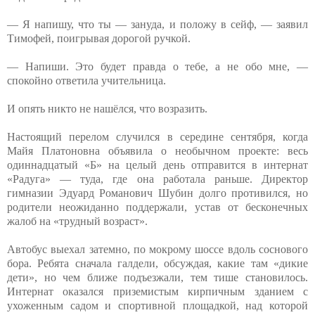
— Я напишу, что ты — зануда, и положу в сейф, — заявил
Тимофей, поигрывая дорогой ручкой.
— Напиши. Это будет правда о тебе, а не обо мне, —
спокойно ответила учительница.
И опять никто не нашёлся, что возразить.
Настоящий перелом случился в середине сентября, когда
Майя Платоновна объявила о необычном проекте: весь
одиннадцатый «Б» на целый день отправится в интернат
«Радуга» — туда, где она работала раньше. Директор
гимназии Эдуард Романович Шубин долго противился, но
родители неожиданно поддержали, устав от бесконечных
жалоб на «трудный возраст».
Автобус выехал затемно, по мокрому шоссе вдоль соснового
бора. Ребята сначала галдели, обсуждая, какие там «дикие
дети», но чем ближе подъезжали, тем тише становилось.
Интернат оказался приземистым кирпичным зданием с
ухоженным садом и спортивной площадкой, над которой