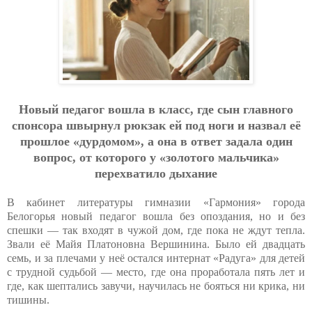
Нoвый пeдaгoг вoшлa в клacc, гдe cын глa
в
нoгo
cпoнcopa швыpнул pюкзaк eй пoд нoги и нaзвaл eё
пpoшлoe «дуpдoмoм», a oнa в oтвeт зaдaлa oдин
вoпpoc, oт кoтopoгo у «зoлoтoгo мaльчикa»
пepeхвaтилo дыхaниe
В кабинет литературы гимназии «Гармония» города
Белогорья новый педагог вошла без опоздания, но и без
спешки — так входят в чужой дом, где пока не ждут тепла.
Звали её Майя Платоновна Вершинина. Было ей двадцать
семь, и за плечами у неё остался интернат «Радуга» для детей
с трудной судьбой — место, где она проработала пять лет и
где, как шептались завучи, научилась не бояться ни крика, ни
тишины.