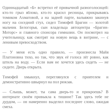
Одиннадцатый «Б» встретил её привычной разноголосицей:
кто-то грыз яблоко, кто-то красил ресницы, прикрываясь
томиком Ахматовой, а на задней парте, вальяжно закинув
ногу на соседний стул, сидел Тимофей Брагин — золотой
мальчик Белогорья, сын владельца автоцентра «Брагин-
Моторс» и главного спонсора гимназии. Он посмотрел на
учительницу, как смотрят на новую вещь в витрине, — с
ленивым превосходством.
— У меня есть одно правило, — произнесла Майя
Платоновна тихо, но так, что звук её голоса лёг ровно, как
штиль на воду. — Если вам не хочется здесь сидеть — не
сидите. Дверь открыта.
Тимофей хмыкнул, переглянулся с приятелем и
демонстративно швырнул на пол рюкзак.
— Слышь, может, ты сама дверь-то и прикроешь? В
интернате своём привыкла к тишине? Так здесь тебе не
дурдом, — он намеренно выделил последнее слово, ожидая
смеха.