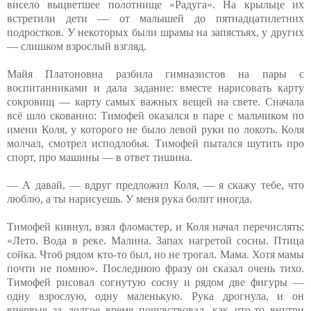
висело выцветшее полотнище «Радуга». На крыльце их
встретили дети — от малышей до пятнадцатилетних
подростков. У некоторых были шрамы на запястьях, у других
— слишком взрослый взгляд.
Майя Платоновна разбила гимназистов на пары с
воспитанниками и дала задание: вместе нарисовать карту
сокровищ — карту самых важных вещей на свете. Сначала
всё шло скованно: Тимофей оказался в паре с мальчиком по
имени Коля, у которого не было левой руки по локоть. Коля
молчал, смотрел исподлобья. Тимофей пытался шутить про
спорт, про машины — в ответ тишина.
— А давай, — вдруг предложил Коля, — я скажу тебе, что
люблю, а ты нарисуешь. У меня рука болит иногда.
Тимофей кивнул, взял фломастер, и Коля начал перечислять:
«Лето. Вода в реке. Малина. Запах нагретой сосны. Птица
сойка. Чтоб рядом кто-то был, но не трогал. Мама. Хотя мамы
почти не помню». Последнюю фразу он сказал очень тихо.
Тимофей рисовал согнутую сосну и рядом две фигуры —
одну взрослую, одну маленькую. Рука дрогнула, и он
впервые за долгое время почувствовал, как что-то внутри