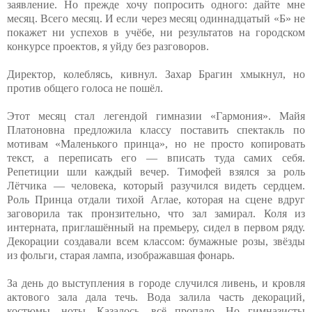
заявление. Но прежде хочу попросить одного: дайте мне
месяц. Всего месяц. И если через месяц одиннадцатый «Б» не
покажет ни успехов в учёбе, ни результатов на городском
конкурсе проектов, я уйду без разговоров.
Директор, колеблясь, кивнул. Захар Брагин хмыкнул, но
против общего голоса не пошёл.
Этот месяц стал легендой гимназии «Гармония». Майя
Платоновна предложила классу поставить спектакль по
мотивам «Маленького принца», но не просто копировать
текст, а переписать его — вписать туда самих себя.
Репетиции шли каждый вечер. Тимофей взялся за роль
Лётчика — человека, который разучился видеть сердцем.
Роль Принца отдали тихой Аглае, которая на сцене вдруг
заговорила так пронзительно, что зал замирал. Коля из
интерната, приглашённый на премьеру, сидел в первом ряду.
Декорации создавали всем классом: бумажные розы, звёзды
из фольги, старая лампа, изображавшая фонарь.
За день до выступления в городе случился ливень, и кровля
актового зала дала течь. Вода залила часть декораций,
костюмы, ноты. Казалось, всё пропало. Но гимназисты