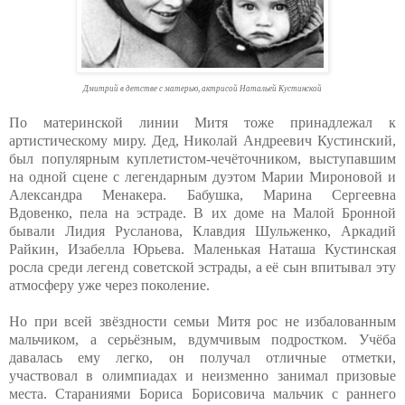
Дмитрий в детстве с матерью, актрисой Натальей Кустинской
По материнской линии Митя тоже принадлежал к
артистическому миру. Дед, Николай Андреевич Кустинский,
был популярным куплетистом-чечёточником, выступавшим
на одной сцене с легендарным дуэтом Марии Мироновой и
Александра Менакера. Бабушка, Марина Сергеевна
Вдовенко, пела на эстраде. В их доме на Малой Бронной
бывали Лидия Русланова, Клавдия Шульженко, Аркадий
Райкин, Изабелла Юрьева. Маленькая Наташа Кустинская
росла среди легенд советской эстрады, а её сын впитывал эту
атмосферу уже через поколение.
Но при всей звёздности семьи Митя рос не избалованным
мальчиком, а серьёзным, вдумчивым подростком. Учёба
давалась ему легко, он получал отличные отметки,
участвовал в олимпиадах и неизменно занимал призовые
места. Стараниями Бориса Борисовича мальчик с раннего