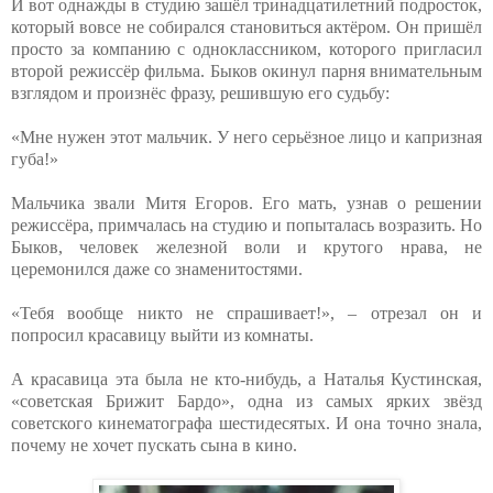
И вот однажды в студию зашёл тринадцатилетний подросток,
который вовсе не собирался становиться актёром. Он пришёл
просто за компанию с одноклассником, которого пригласил
второй режиссёр фильма. Быков окинул парня внимательным
взглядом и произнёс фразу, решившую его судьбу:
«Мне нужен этот мальчик. У него серьёзное лицо и капризная
губа!»
Мальчика звали Митя Егоров. Его мать, узнав о решении
режиссёра, примчалась на студию и попыталась возразить. Но
Быков, человек железной воли и крутого нрава, не
церемонился даже со знаменитостями.
«Тебя вообще никто не спрашивает!», – отрезал он и
попросил красавицу выйти из комнаты.
А красавица эта была не кто-нибудь, а Наталья Кустинская,
«советская Брижит Бардо», одна из самых ярких звёзд
советского кинематографа шестидесятых. И она точно знала,
почему не хочет пускать сына в кино.