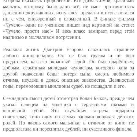
Егорова оказалась пророческой. Его Дима Сомов, красивый
мальчик, которому было дано всё, не смог противостоять
давлению окружающих, испугался, предал и в итоге остался
ни с чем, опозоренный и сломленный. В финале фильма
«Чучело» один из учеников пишет над картиной на стене:
«Чучело, прости нас!» И весь класс замирает перед этой
надписью в молчаливом потрясении.
Реальная жизнь Дмитрия Егорова сложилась страшнее
любого киносценария. Он не был трусом и не был
предателем, как его экранный герой. Он был одарённым,
добрым, серьёзным молодым человеком, которого одна за
другой подкосили беды: потеря сына, смерть любимого
отчима, неудачи в делах, опасные знакомства. Девяностые
годы, перемоловшие миллионы судеб, не пощадили и его.
Семнадцать тысяч детей отсмотрел Ролан Быков, прежде чем
указал пальцем на мальчика с серьёзными глазами и
капризной губой. Эта случайная встреча подарила
советскому кино одну из самых запоминающихся детских
ролей. Но жизнь самого мальчика, в отличие от кино, не
предполагала ни переснятых дублей, ни счастливого финала.