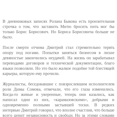
В дневниковых записях Ролана Быкова есть пронзительная
строчка о том, что заставить Митю бросить пить мог бы
только Борис Борисович. Но Бориса Борисовича больше не
было.
После смерти отчима Дмитрий стал стремительно терять
опору под ногами. Попытки заняться бизнесом в лихие
девяностые закончились неудачей. На жизнь он зарабатывал
переводами договоров и технической документации, благо
языки позволяли. Но это было жалкое подобие той блестящей
карьеры, которую ему прочили.
Журналисты, беседовавшие с повзрослевшим исполнителем
роли Димы Сомова, отмечали, что его глаза изменились.
Когда-то живые и уверенные, теперь они казались, как
написал один из них, «карамазовскими», добрыми и
одновременно полными застывшей тоски. В редких
интервью Дмитрий говорил, что вполне счастлив, что больше
всего ценит независимость и свободу. Но за этими словами