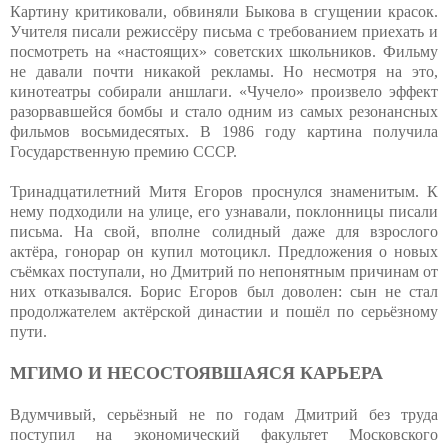
Картину критиковали, обвиняли Быкова в сгущении красок.
Учителя писали режиссёру письма с требованием приехать и
посмотреть на «настоящих» советских школьников. Фильму
не давали почти никакой рекламы. Но несмотря на это,
кинотеатры собирали аншлаги. «Чучело» произвело эффект
разорвавшейся бомбы и стало одним из самых резонансных
фильмов восьмидесятых. В 1986 году картина получила
Государственную премию СССР.
Тринадцатилетний Митя Егоров проснулся знаменитым. К
нему подходили на улице, его узнавали, поклонницы писали
письма. На свой, вполне солидный даже для взрослого
актёра, гонорар он купил мотоцикл. Предложения о новых
съёмках поступали, но Дмитрий по непонятным причинам от
них отказывался. Борис Егоров был доволен: сын не стал
продолжателем актёрской династии и пошёл по серьёзному
пути.
МГИМО И НЕСОСТОЯВШАЯСЯ КАРЬЕРА
Вдумчивый, серьёзный не по годам Дмитрий без труда
поступил на экономический факультет Московского