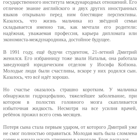
государственного института международных отношений. Его
отличное знание английского и двух других иностранных
языков открывало перед ним блестящие перспективы.
Казалось, что жизнь мальчика из звёздной семьи
складывается именно так, как мечтали его родители:
надёжная, уважаемая профессия, карьера дипломата или
экономиста-международника, достойное будущее.
В 1991 году, ещё будучи студентом, 21-летний Дмитрий
женился. Его избранницу тоже звали Наталья, она работала
заведующей юридическим отделом у Иосифа Кобзона.
Молодые люди были счастливы, вскоре у них родился сын.
Казалось, что всё идёт хорошо.
Но счастье оказалось страшно коротким. У мальчика
обнаружили гидроцефалию, тяжелейшее заболевание, при
котором в полостях головного мозга скапливается
избыточная жидкость. Несмотря на все усилия врачей,
ребёнок прожил всего семь месяцев.
Потеря сына стала первым ударом, от которого Дмитрий уже
не смог полностью оправиться. Молодая мать была сломлена
горем и начала искать утешения в алкоголе. Брак распался.