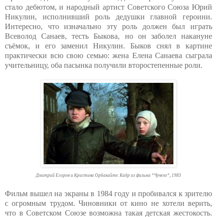
стало дебютом, и народный артист Советского Союза Юрий
Никулин, исполнивший роль дедушки главной героини.
Интересно, что изначально эту роль должен был играть
Всеволод Санаев, тесть Быкова, но он заболел накануне
съёмок, и его заменил Никулин. Быков снял в картине
практически всю свою семью: жена Елена Санаева сыграла
учительницу, оба пасынка получили второстепенные роли.
Дмитрий Егоров и Кристина Орбакайте. Кадр из фильма *Чучело*, 1983
Фильм вышел на экраны в 1984 году и пробивался к зрителю
с огромным трудом. Чиновники от кино не хотели верить,
что в Советском Союзе возможна такая детская жестокость.