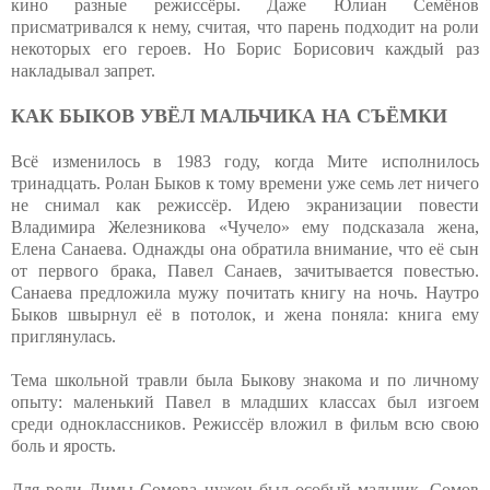
кино разные режиссёры. Даже Юлиан Семёнов
присматривался к нему, считая, что парень подходит на роли
некоторых его героев. Но Борис Борисович каждый раз
накладывал запрет.
КАК БЫКОВ УВЁЛ МАЛЬЧИКА НА СЪЁМКИ
Всё изменилось в 1983 году, когда Мите исполнилось
тринадцать. Ролан Быков к тому времени уже семь лет ничего
не снимал как режиссёр. Идею экранизации повести
Владимира Железникова «Чучело» ему подсказала жена,
Елена Санаева. Однажды она обратила внимание, что её сын
от первого брака, Павел Санаев, зачитывается повестью.
Санаева предложила мужу почитать книгу на ночь. Наутро
Быков швырнул её в потолок, и жена поняла: книга ему
приглянулась.
Тема школьной травли была Быкову знакома и по личному
опыту: маленький Павел в младших классах был изгоем
среди одноклассников. Режиссёр вложил в фильм всю свою
боль и ярость.
Для роли Димы Сомова нужен был особый мальчик. Сомов