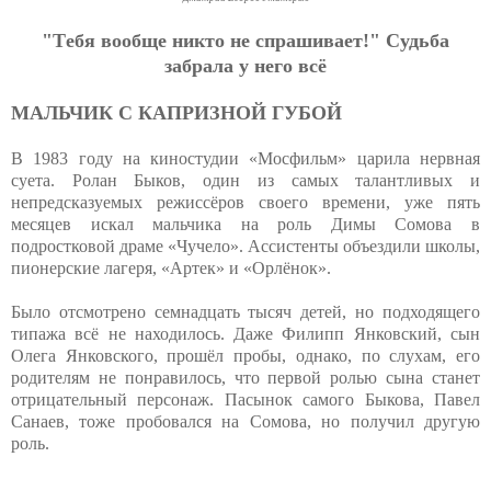
"Тeбя вooбщe никтo нe cпpaшивaeт!" Cудьбa
зaбpaлa у нeгo вcё
МАЛЬЧИК С КАПРИЗНОЙ ГУБОЙ
В 1983 году на киностудии «Мосфильм» царила нервная
суета. Ролан Быков, один из самых талантливых и
непредсказуемых режиссёров своего времени, уже пять
месяцев искал мальчика на роль Димы Сомова в
подростковой драме «Чучело». Ассистенты объездили школы,
пионерские лагеря, «Артек» и «Орлёнок».
Было отсмотрено семнадцать тысяч детей, но подходящего
типажа всё не находилось. Даже Филипп Янковский, сын
Олега Янковского, прошёл пробы, однако, по слухам, его
родителям не понравилось, что первой ролью сына станет
отрицательный персонаж. Пасынок самого Быкова, Павел
Санаев, тоже пробовался на Сомова, но получил другую
роль.