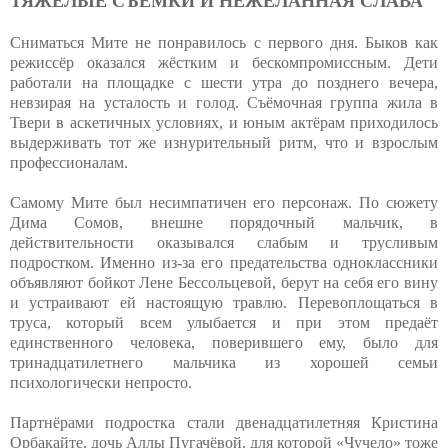
ТЯЖЁЛЫЕ СЪЁМКИ И НЕЖЕЛАННАЯ СЛАВА
Сниматься Мите не понравилось с первого дня. Быков как
режиссёр оказался жёстким и бескомпромиссным. Дети
работали на площадке с шести утра до позднего вечера,
невзирая на усталость и голод. Съёмочная группа жила в
Твери в аскетичных условиях, и юным актёрам приходилось
выдерживать тот же изнурительный ритм, что и взрослым
профессионалам.
Самому Мите был несимпатичен его персонаж. По сюжету
Дима Сомов, внешне порядочный мальчик, в
действительности оказывался слабым и трусливым
подростком. Именно из-за его предательства одноклассники
объявляют бойкот Лене Бессольцевой, берут на себя его вину
и устраивают ей настоящую травлю. Перевоплощаться в
труса, который всем улыбается и при этом предаёт
единственного человека, поверившего ему, было для
тринадцатилетнего мальчика из хорошей семьи
психологически непросто.
Партнёрами подростка стали двенадцатилетняя Кристина
Орбакайте, дочь Аллы Пугачёвой, для которой «Чучело» тоже