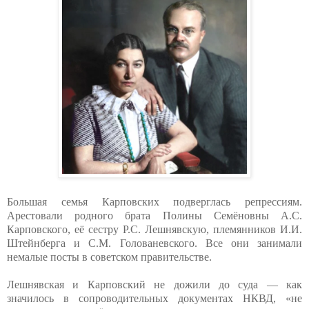
Большая семья Карповских подверглась репрессиям.
Арестовали родного брата Полины Семёновны А.С.
Карповского, её сестру Р.С. Лешнявскую, племянников И.И.
Штейнберга и С.М. Голованевского. Все они занимали
немалые посты в советском правительстве.
Лешнявская и Карповский не дожили до суда — как
значилось в сопроводительных документах НКВД, «не