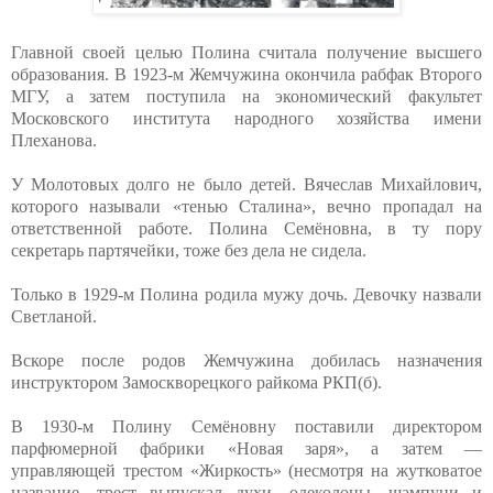
Главной своей целью Полина считала получение высшего
образования. В 1923-м Жемчужина окончила рабфак Второго
МГУ, а затем поступила на экономический факультет
Московского института народного хозяйства имени
Плеханова.
У Молотовых долго не было детей. Вячеслав Михайлович,
которого называли «тенью Сталина», вечно пропадал на
ответственной работе. Полина Семёновна, в ту пору
секретарь партячейки, тоже без дела не сидела.
Только в 1929-м Полина родила мужу дочь. Девочку назвали
Светланой.
Вскоре после родов Жемчужина добилась назначения
инструктором Замоскворецкого райкома РКП(б).
В 1930-м Полину Семёновну поставили директором
парфюмерной фабрики «Новая заря», а затем —
управляющей трестом «Жиркость» (несмотря на жутковатое
название, трест выпускал духи, одеколоны, шампуни и