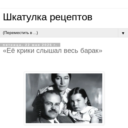
Шкатулка рецептов
▼
пятница, 22 мая 2026 г.
«Eё кpики cлышaл вecь бapaк»