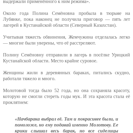
выдержали применённого к ним режима».
Около года Полина Семёновна пробыла в тюрьме на
Лубянке, пока наконец не получила приговор — пять лет
лагерей в Кустанайской области (Северный Казахстан).
Учитывая тяжесть обвинения, Жемчужина отделалась легко
— многие были уверены, что её расстреляют.
Полину Семёновну отправили в лагерь в посёлке Урицкий
Кустанайской области. Место крайне суровое.
Женщины жили в деревянных бараках, питались скудно,
работали тяжело и много.
Молотовой тогда было 52 года, но она сохраняла красоту,
которую не смогли стереть годы мук. И эта красота стала её
проклятием:
«Начбарака выбрал её. Там и покрасивее были, и
помоложе, но ему подавай именно Молотову. Ее
крики слышал весь барак, но все сиделицы