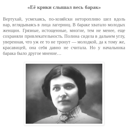
«Eё кpики cлышaл вecь бapaк»
Вертухай, усмехаясь, по-хозяйски неторопливо шел вдоль
нар, вглядываясь в лица лагерниц. В бараке хватало молодых
женщин. Грязные, истощенные, многие, тем не менее, еще
сохраняли привлекательность. Полина сидела в дальнем углу,
уверенная, что уж ее то не тронут — молодкой, да к тому же,
красавицей, она себя давно не считала. Но у начальника
барака было другое мнение…