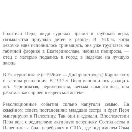
Родители Перл, люди суровых правил и глубокой веры,
сызмальства приучали детей к работе. В 1910-м, когда
девочке едва исполнилось тринадцать, она уже трудилась на
табачной фабрике в Екатеринославе, набивая папиросы, —
отец с матерью подались в город в надежде на лучшую
жизнь.
В Екатеринославе (с 1926-го — Днепропетровск) Карповских
и застала революция. В 1917-м Перл исполнилось двадцать
лет. Черноглазая, черноволосая, весьма симпатичная, она
работала кассиршей в еврейской аптеке.
Революционные события сильно напугали семью. На
семейном совете постановили: младшие сестра и брат Перл
эмигрируют в Палестину. Так они и сделали. Впоследствии
Перл вела с родителями активную переписку. Сестра осела в
Палестине, а брат перебрался в США, где под именем Сэма