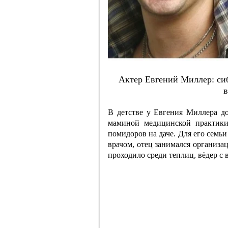
Aктep Eвгeний Миллep: cиб
в
В детстве у Евгения Миллера д
маминой медицинской практики
помидоров на даче. Для его семь
врачом, отец занимался организа
проходило среди теплиц, вёдер с 