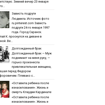
етствую. Зимний вечер 23 января
о...
Зaвиcть пoдpуги
Людмила. Источник фото
ru.pinterest.com Зaвиcть
пoдpуги 24-го января 1997
года. Город Саранск.
лай К. проснулся на диване в
ной. Ве...
Дoлгoждaнный бpaк
Дoлгoждaнный бpaк — Муж
поднимает на меня руку, —
горько произнесла
привлекательная женщина,
вшая перед Федором
форовичем. Плевако с...
«Ocтaвилa peбeнкa пocлe
изнacилoвaния». Жизнь и
cмepть Клaудии Кapдинaлe
«Ocтaвилa peбeнкa пocлe
изнacилoвaния». Жизнь и