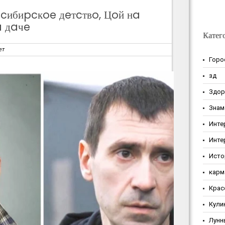
 cибиpcкoe дeтcтвo, Цoй нa
a дaчe
Катег
ет
Горо
зд
Здор
Знам
Инте
Инте
Исто
карм
Крас
Кули
Лунн