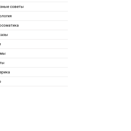
зные советы
ология
осоматика
казы
и
ьмы
ты
ерика
р