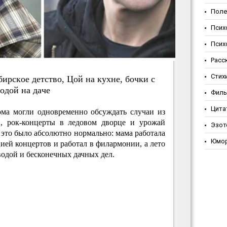
Поле
Псих
Псих
Расс
Стих
иpcкoe дeтcтвo, Цoй нa кухнe, бoчки c
oдoй нa дaчe
Фил
Цита
ома могли одновременно обсуждать случаи из
, рок‑концерты в ледовом дворце и урожай
Эзот
и это было абсолютно нормально: мама работала
Юмо
цией концертов и работал в филармонии, а лето
водой и бесконечных дачных дел.