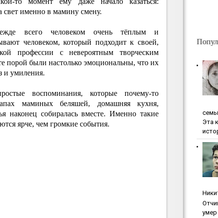
кой‑то момент ему даже начало казаться:
 свет именно в мамину смену.
ежде всего человеком очень тёплым и
Попул
ывают человеком, который подходит к своей,
ской профессии с невероятным творческим
те порой были настолько эмоциональны, что их
з и умиления.
остые воспоминания, которые почему‑то
запах маминых беляшей, домашняя кухня,
ceмь
ья наконец собиралась вместе. Именно такие
Эта 
ются ярче, чем громкие события.
исто
Ники
Oтчи
умep 