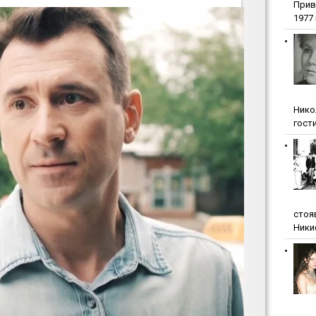
Прив
1977 г
Нико
гости
стоя
Ники