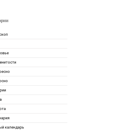
ории
скоп
овье
енитости
ресно
рсно
рии
а
ота
нария
ый календарь