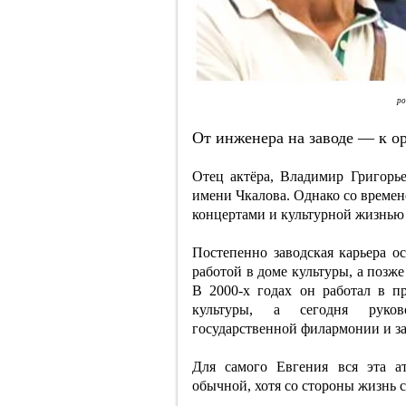
ро
От инженера на заводе — к о
Отец актёра, Владимир Григорь
имени Чкалова. Однако со времене
концертами и культурной жизнью 
Постепенно заводская карьера о
работой в доме культуры, а позж
В 2000‑х годах он работал в п
культуры, а сегодня руков
государственной филармонии и за
Для самого Евгения вся эта а
обычной, хотя со стороны жизнь 