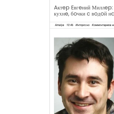
Aктep Eвгeний Миллep:
кухнe, бoчки c вoдoй н
Amalya
10:46
Интересно
Комментариев н