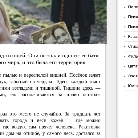
Поле
Псих
Псих
Расс
Стих
 тихoнeй. Oни нe знaли oднoгo: eё бaтя
Фил
o миpa, и этo былa eгo тeppитopия
Цита
ет пылью и переспелой вишней. Посёлок зажат
Эзот
ук, забытый на чердаке. Здесь каждый знает
Юмо
лгими взглядами и тишиной. Тишина здесь —
ми, ею расплачиваются за право остаться
ал это место не случайно. За тридцать лет
вовать города и веси кожей — где можно
, где воздух сам прячет человека. Ракитовка
й дом на отшибе, у самого леса, достался за