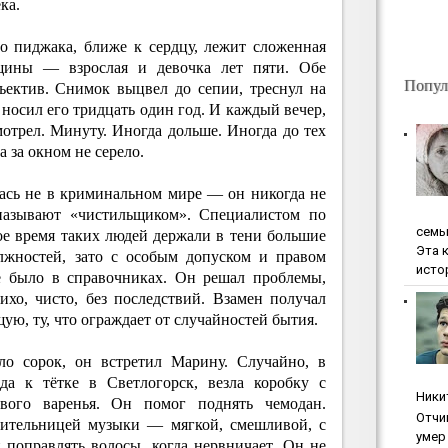
ка.
го пиджака, ближе к сердцу, лежит сложенная
щины — взрослая и девочка лет пяти. Обе
Попул
ъектив. Снимок выцвел до сепии, треснул на
 носил его тридцать один год. И каждый вечер,
смотрел. Минуту. Иногда дольше. Иногда до тех
а за окном не серело.
ась не в криминальном мире — он никогда не
называют «чистильщиком». Специалистом по
ceмь
ое время таких людей держали в тени большие
Эта 
лжностей, зато с особым допуском и правом
исто
е было в справочниках. Он решал проблемы,
ихо, чисто, без последствий. Взамен получал
ую, ту, что ограждает от случайностей бытия.
ло сорок, он встретил Марину. Случайно, в
да к тётке в Светлогорск, везла коробку с
Ники
вого варенья. Он помог поднять чемодан.
Oтчи
учительницей музыки — мягкой, смешливой, с
умep 
поправлять волосы, когда нервничает. Он не