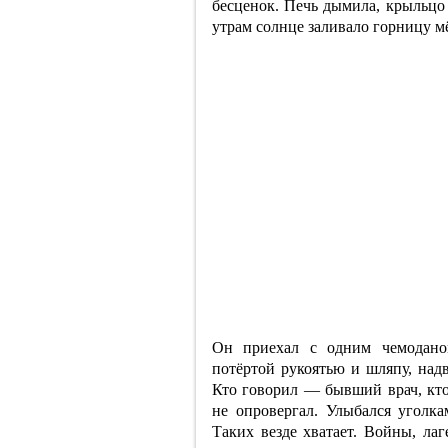
бесценок. Печь дымила, крыльцо 
утрам солнце заливало горницу м
Он приехал с одним чемоданом
потёртой рукоятью и шляпу, над
Кто говорил — бывший врач, кт
не опровергал. Улыбался уголка
Таких везде хватает. Войны, ла