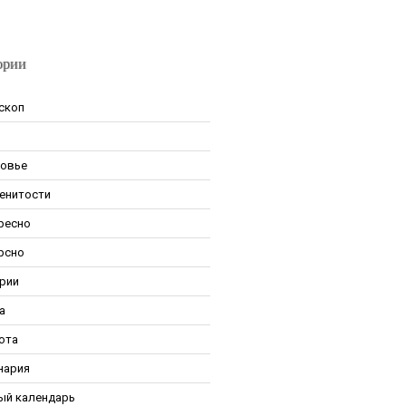
ории
скоп
овье
енитости
ресно
рсно
рии
а
ота
нария
ый календарь