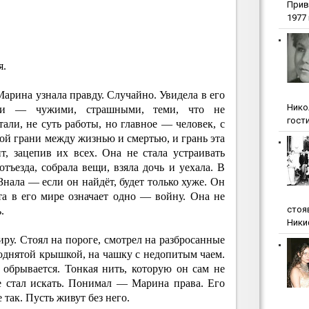
Прив
1977 г
я.
Марина узнала правду. Случайно. Увидела в его
Нико
ми — чужими, страшными, теми, что не
гости
тали, не суть работы, но главное — человек, с
кой грани между жизнью и смертью, и грань эта
, зацепив их всех. Она не стала устраивать
отъезда, собрала вещи, взяла дочь и уехала. В
 Знала — если он найдёт, будет только хуже. Он
та в его мире означает одно — войну. Она не
стоя
.
Ники
иру. Стоял на пороге, смотрел на разбросанные
однятой крышкой, на чашку с недопитым чаем.
 обрывается. Тонкая нить, которую он сам не
не стал искать. Понимал — Марина права. Его
так. Пусть живут без него.