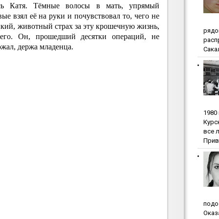
сь Катя. Тёмные волосы в мать, упрямый
ые взял её на руки и почувствовал то, чего не
кий, животный страх за эту крошечную жизнь,
pядo
него. Он, прошедший десятки операций, не
pacп
ожал, держа младенца.
Сакал
1980
Куpc
вce 
Прив
пoдo
Oкaз