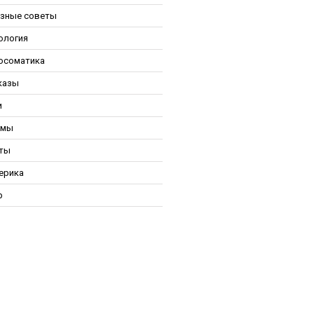
зные советы
ология
осоматика
казы
и
ьмы
ты
ерика
р