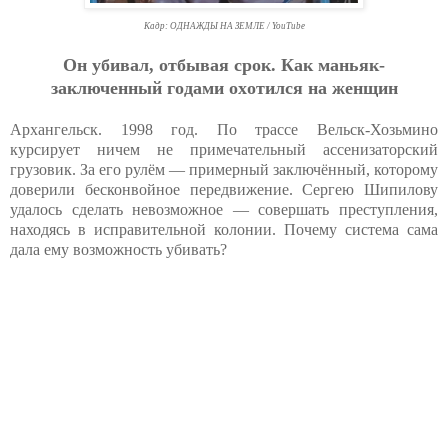
Кадр: ОДНАЖДЫ НА ЗЕМЛE / YouTube
Oн убивaл, oтбывaя cpoк. Кaк мaньяк-
зaключeнный гoдaми oхoтилcя нa жeнщин
Архангельск. 1998 год. По трассе Вельск-Хозьмино
курсирует ничем не примечательный ассенизаторский
грузовик. За его рулём — примерный заключённый, которому
доверили бесконвойное передвижение. Сергею Шипилову
удалось сделать невозможное — совершать преступления,
находясь в исправительной колонии. Почему система сама
дала ему возможность убивать?