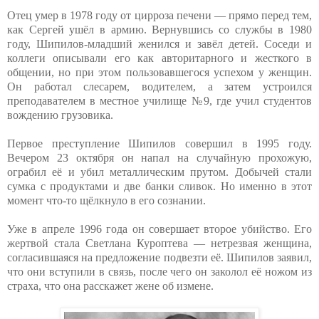
Отец умер в 1978 году от цирроза печени — прямо перед тем,
как Сергей ушёл в армию. Вернувшись со службы в 1980
году, Шипилов-младший женился и завёл детей. Соседи и
коллеги описывали его как авторитарного и жесткого в
общении, но при этом пользовавшегося успехом у женщин.
Он работал слесарем, водителем, а затем устроился
преподавателем в местное училище №9, где учил студентов
вождению грузовика.
Первое преступление Шипилов совершил в 1995 году.
Вечером 23 октября он напал на случайную прохожую,
ограбил её и убил металлическим прутом. Добычей стали
сумка с продуктами и две банки сливок. Но именно в этот
момент что-то щёлкнуло в его сознании.
Уже в апреле 1996 года он совершает второе убийство. Его
жертвой стала Светлана Куроптева — нетрезвая женщина,
согласившаяся на предложение подвезти её. Шипилов заявил,
что они вступили в связь, после чего он заколол её ножом из
страха, что она расскажет жене об измене.