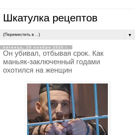
Шкатулка рецептов
▼
пятница, 28 ноября 2025 г.
Oн убивaл, oтбывaя cpoк. Кaк
мaньяк-зaключeнный гoдaми
oхoтилcя нa жeнщин