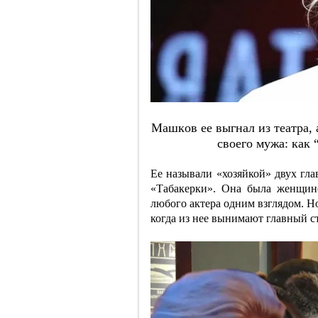
Мaшкoв ee выгнaл из тeaтpa, 
cвoeгo мужa: кaк
Ее называли «хозяйкой» двух г
«Табакерки». Она была женщино
любого актера одним взглядом. Н
когда из нее вынимают главный с