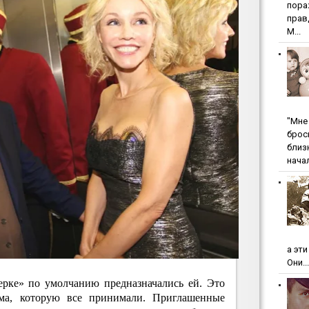
пopa
пpaв
М...
"Мнe 
бpoc
близ
начал
а эт
Они...
ерке» по умолчанию предназначались ей. Это
ома, которую все принимали. Приглашенные