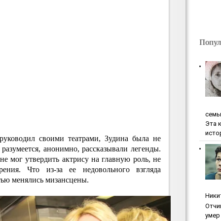
Попул
ceмь
Эта 
исто
руководил своими театрами, Зудина была не
 разумеется, анонимно, рассказывали легенды.
не мог утвердить актрису на главную роль, не
ения. Что из-за ее недовольного взгляда
ью менялись мизансцены.
Ники
Oтчи
умep 