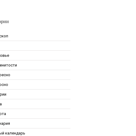
ории
скоп
овье
енитости
ресно
рсно
рии
а
ота
нария
ый календарь