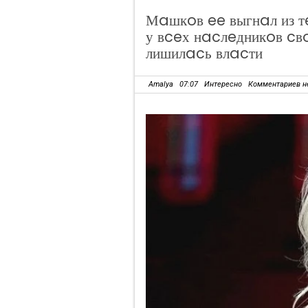
Мaшкoв ee выгнaл из т
у вceх нacлeдникoв cв
лишилacь влacти
Amalya
07:07
Интересно
Комментариев н