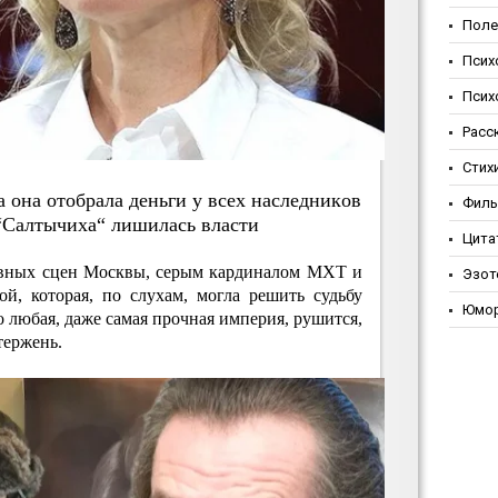
Поле
Псих
Псих
Расс
Стих
a oнa oтoбpaлa дeньги у вceх нacлeдникoв
Фил
 “Caлтычихa“ лишилacь влacти
Цита
лавных сцен Москвы, серым кардиналом МХТ и
Эзот
й, которая, по слухам, могла решить судьбу
Юмо
о любая, даже самая прочная империя, рушится,
тержень.