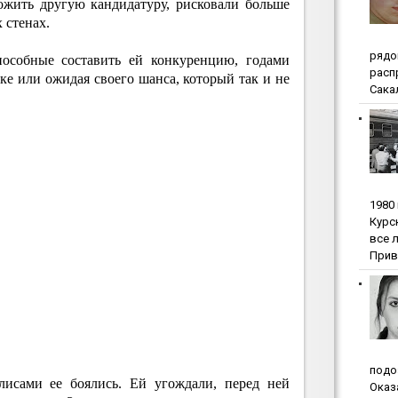
ожить другую кандидатуру, рисковали больше
 стенах.
pядo
пособные составить ей конкуренцию, годами
pacп
вке или ожидая своего шанса, который так и не
Сакал
1980
Куpc
вce 
Прив
пoдo
улисами ее боялись. Ей угождали, перед ней
Oкaз