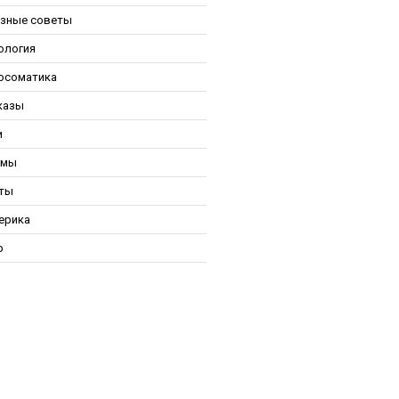
зные советы
ология
осоматика
казы
и
ьмы
ты
ерика
р