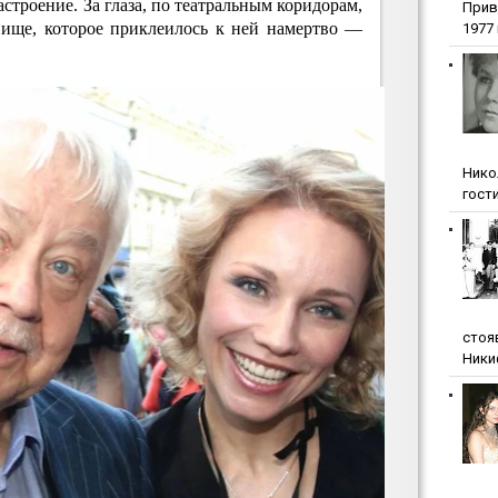
астроение. За глаза, по театральным коридорам,
Прив
вище, которое приклеилось к ней намертво —
1977 г
Нико
гости
стоя
Ники