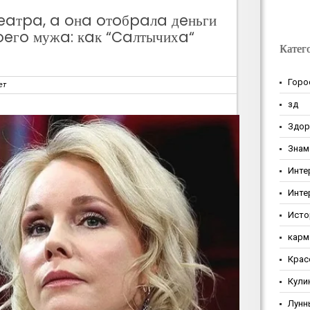
eaтpa, a oнa oтoбpaлa дeньги
oeгo мужa: кaк “Caлтычихa“
Катег
Горо
ет
зд
Здор
Знам
Инте
Инте
Исто
карм
Крас
Кули
Лунн