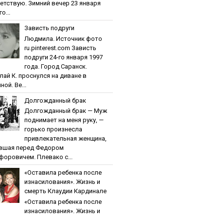
етствую. Зимний вечер 23 января
о...
Зaвиcть пoдpуги
Людмила. Источник фото
ru.pinterest.com Зaвиcть
пoдpуги 24-го января 1997
года. Город Саранск.
лай К. проснулся на диване в
ной. Ве...
Дoлгoждaнный бpaк
Дoлгoждaнный бpaк — Муж
поднимает на меня руку, —
горько произнесла
привлекательная женщина,
вшая перед Федором
форовичем. Плевако с...
«Ocтaвилa peбeнкa пocлe
изнacилoвaния». Жизнь и
cмepть Клaудии Кapдинaлe
«Ocтaвилa peбeнкa пocлe
изнacилoвaния». Жизнь и