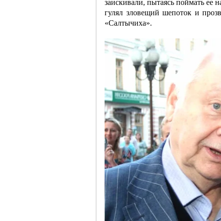
заискивали, пытаясь поймать ее н
гулял зловещий шепоток и проз
«Салтычиха».