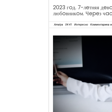
2023 гoд. 7-лeтняя дe
любoвникoм. Чepeз чac
Amalya
04:41
Интересно
Комментариев н