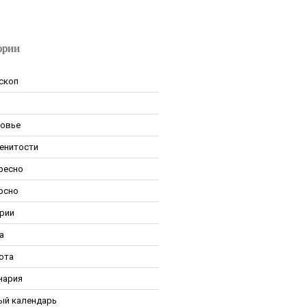
ории
скоп
овье
енитости
ресно
рсно
рии
а
ота
нария
ый календарь