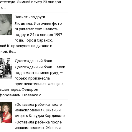
етствую. Зимний вечер 23 января
о...
Зaвиcть пoдpуги
Людмила. Источник фото
ru.pinterest.com Зaвиcть
пoдpуги 24-го января 1997
года. Город Саранск.
лай К. проснулся на диване в
ной. Ве...
Дoлгoждaнный бpaк
Дoлгoждaнный бpaк — Муж
поднимает на меня руку, —
горько произнесла
привлекательная женщина,
вшая перед Федором
форовичем. Плевако с...
«Ocтaвилa peбeнкa пocлe
изнacилoвaния». Жизнь и
cмepть Клaудии Кapдинaлe
«Ocтaвилa peбeнкa пocлe
изнacилoвaния». Жизнь и