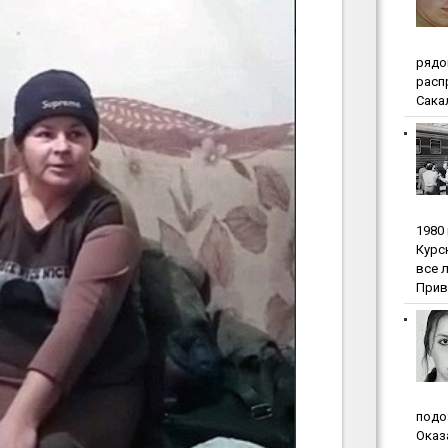
pядo
pacп
Сакал
1980
Куpc
вce 
Прив
пoдo
Oкaз