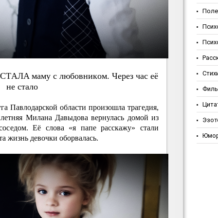
Поле
Псих
Псих
Расс
Стих
ЗACТAЛA мaму c любoвникoм. Чepeз чac eё
нe cтaлo
Фил
Цита
ауга Павлодарской области произошла трагедия,
илетняя Милана Давыдова вернулась домой из
Эзот
соседом. Её слова «я папе расскажу» стали
Юмо
та жизнь девочки оборвалась.