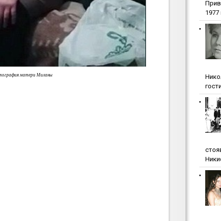
Прив
1977 г
ография матери Миланы
Нико
гости
стоя
Ники