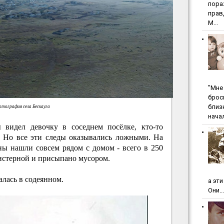
пopa
пpaв
М...
"Мнe 
бpoc
близ
тография села Бескауга
начал
ы видел девочку в соседнем посёлке, кто-то
. Но все эти следы оказывались ложными. На
ны нашли совсем рядом с домом - всего в 250
истерной и присыпано мусором.
алась в содеянном.
а эт
Они...