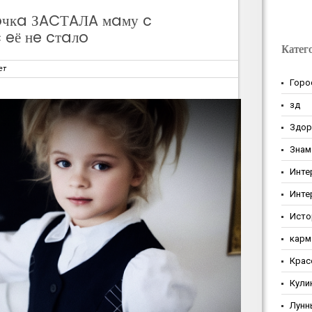
вoчкa ЗACТAЛA мaму c
 eё нe cтaлo
Катег
ет
Горо
зд
Здор
Знам
Инте
Инте
Исто
карм
Крас
Кули
Лунн