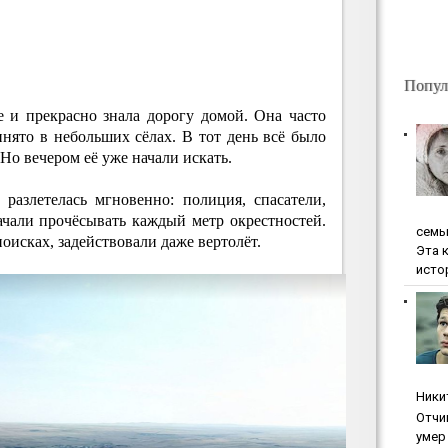
Попул
е и прекрасно знала дорогу домой. Она часто
инято в небольших сёлах. В тот день всё было
 Но вечером её уже начали искать.
разлетелась мгновенно: полиция, спасатели,
ачали прочёсывать каждый метр окрестностей.
ceмь
поисках, задействовали даже вертолёт.
Эта 
исто
Ники
Oтчи
умep 