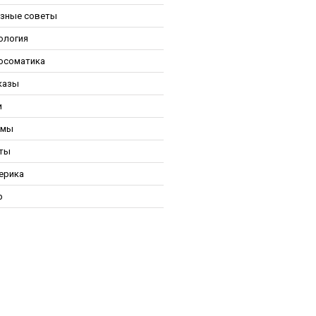
зные советы
ология
осоматика
казы
и
ьмы
ты
ерика
р