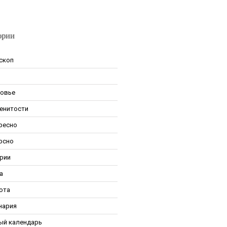
ории
скоп
овье
енитости
ресно
рсно
рии
а
ота
нария
ый календарь