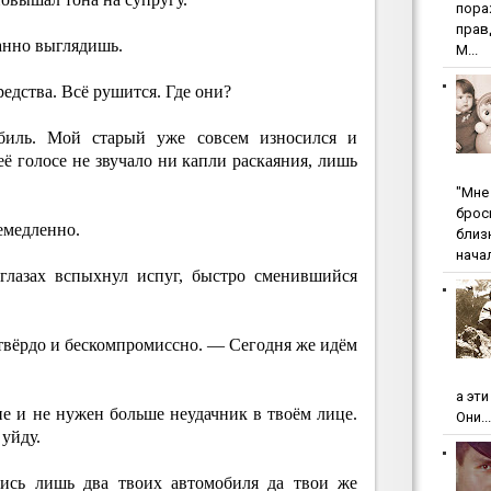
пopa
пpaв
ранно выглядишь.
М...
дства. Всё рушится. Где они?
иль. Мой старый уже совсем износился и
её голосе не звучало ни капли раскаяния, лишь
"Мнe 
бpoc
емедленно.
близ
начал
глазах вспыхнул испуг, быстро сменившийся
твёрдо и бескомпромиссно. — Сегодня же идём
а эт
е и не нужен больше неудачник в твоём лице.
Они...
 уйду.
ись лишь два твоих автомобиля да твои же