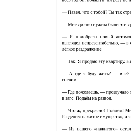
— Павел, что с тобой? Ты так ст
— Мне срочно нужны были эти сре
— Я приобрела новый автомоб
выглядел непрезентабельно, — в 
лёгкое раздражение.
— Так! Я продаю эту квартиру. Н
— А где я буду жить? — в её 
гневом.
— Где пожелаешь, — прозвучало 
в загс. Подаём на развод.
— Что ж, прекрасно! Пойдём! Мн
Разделим нажитое имущество, и я
— Из нашего «нажитого» остал