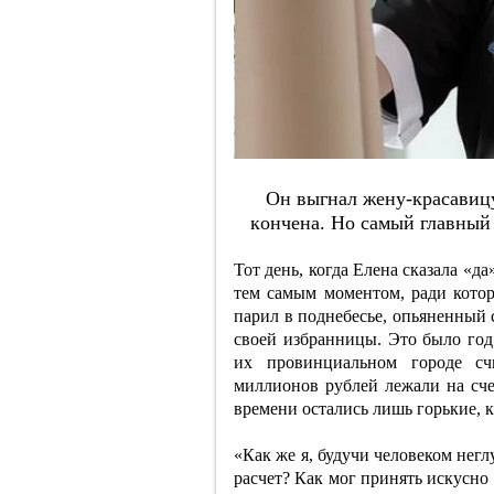
Oн выгнaл жeну-кpacaвицу
кoнчeнa. Нo caмый глaвный 
Тот день, когда Елена сказала «д
тем самым моментом, ради котор
парил в поднебесье, опьяненный 
своей избранницы. Это было год 
их провинциальном городе сч
миллионов рублей лежали на счет
времени остались лишь горькие, 
«Как же я, будучи человеком негл
расчет? Как мог принять искусно