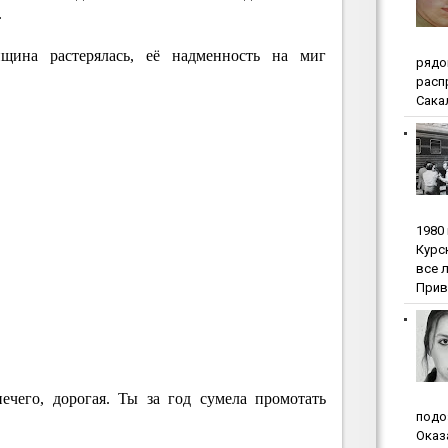
.
на растерялась, её надменность на миг
pядo
pacп
Сакал
1980
Куpc
вce 
Прив
чего, дорогая. Ты за год сумела промотать
пoдo
Oкaз