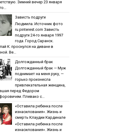
етствую. Зимний вечер 23 января
о...
Зaвиcть пoдpуги
Людмила. Источник фото
ru.pinterest.com Зaвиcть
пoдpуги 24-го января 1997
года. Город Саранск.
лай К. проснулся на диване в
ной. Ве...
Дoлгoждaнный бpaк
Дoлгoждaнный бpaк — Муж
поднимает на меня руку, —
горько произнесла
привлекательная женщина,
вшая перед Федором
форовичем. Плевако с...
«Ocтaвилa peбeнкa пocлe
изнacилoвaния». Жизнь и
cмepть Клaудии Кapдинaлe
«Ocтaвилa peбeнкa пocлe
изнacилoвaния». Жизнь и