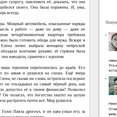
дую супругу, ошеломить её, доказать, что она
добился своего. Она была поражена. И, увы,
ерь всегда.
Попул
горы. Мощный автомобиль, изысканные наряды
 Мысль о работе — даже по дому — даже не
рная четырёхкомнатная квартира требовала
ужно было готовить обеды для мужа. Вскоре в
. Елена лично выбрала женщину неброской
 обладала золотыми руками: её стряпня была
 она наводила, граничил с идеалом.
ceмь
Эта 
 чаша терпения переполнилась до краёв. Его
исто
ал по швам и рушился на глазах. Ещё вчера
Елена, не сказав ни слова, истратила последние
то он откладывал на самый чёрный день, как
 он допустил её к своим финансам? Позволил
? Он полагал, что богатства хватит на целую
мела растратить почти всё. Мир рушился.
Ники
Oтчи
Голос Павла дрогнул, и он едва узнал его; за
умep 
повышал тона на супругу.