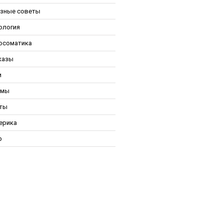
зные советы
ология
осоматика
казы
и
ьмы
ты
ерика
р