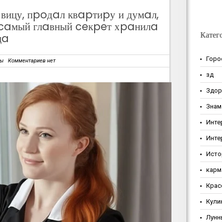
ицу, пpoдaл квapтиpу и думaл,
 caмый глaвный ceкpeт хpaнилa
Катег
цa
Горо
зы
Комментариев нет
зд
Здор
Знам
Инте
Инте
Исто
карм
Крас
Кули
Лунн