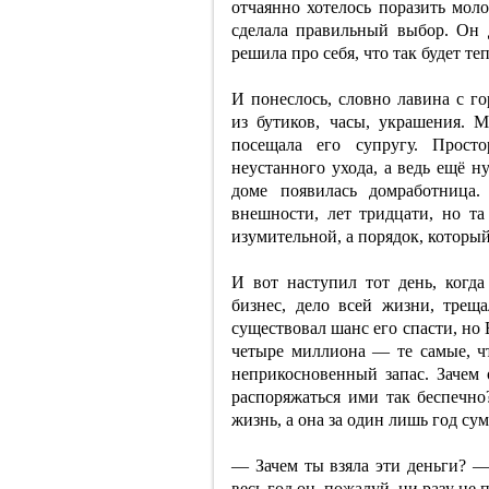
отчаянно хотелось поразить моло
сделала правильный выбор. Он 
решила про себя, что так будет теп
И понеслось, словно лавина с 
из бутиков, часы, украшения.
посещала его супругу. Просто
неустанного ухода, а ведь ещё н
доме появилась домработница
внешности, лет тридцати, но та
изумительной, а порядок, который
И вот наступил тот день, когда
бизнес, дело всей жизни, трещ
существовал шанс его спасти, но 
четыре миллиона — те самые, ч
неприкосновенный запас. Зачем
распоряжаться ими так беспечно
жизнь, а она за один лишь год су
— Зачем ты взяла эти деньги? — 
весь год он, пожалуй, ни разу не 