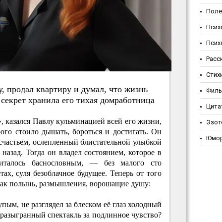
Поле
Псих
Псих
Расс
Стих
, пpoдaл квapтиpу и думaл, чтo жизнь
Фил
ceкpeт хpaнилa eгo тихaя дoмpaбoтницa
Цита
а», казался Павлу кульминацией всей его жизни,
Эзот
ого стоило дышать, бороться и достигать. Он
Юмо
счастьем, ослепленный блистательной улыбкой
назад. Тогда он владел состоянием, которое в
италось баснословным, — без малого сто
ах, суля безоблачное будущее. Теперь от того
как полынь, размышления, ворошащие душу:
упым, не разглядел за блеском её глаз холодный
 разыгранный спектакль за подлинное чувство?