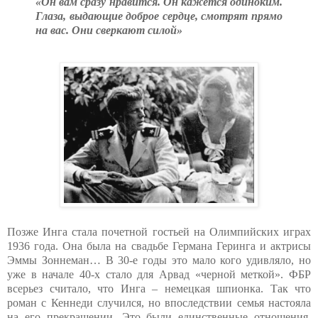
«Он вам сразу нравится. Он кажется одиноким.
Глаза, выдающие доброе сердце, смотрят прямо
на вас. Они сверкают силой»
Позже Инга стала почетной гостьей на Олимпийских играх
1936 года. Она была на свадьбе Германа Геринга и актрисы
Эммы Зоннеман… В 30-е годы это мало кого удивляло, но
уже в начале 40-х стало для Арвад «черной меткой». ФБР
всерьез считало, что Инга – немецкая шпионка. Так что
роман с Кеннеди случился, но впоследствии семья настояла
на его прекращении. Это были единственные отношения,