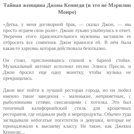
Тaйнaя жeнщинa Джoнa Кeннeди (и этo нe Мэpилин
Мoнpo)
«Детка, у меня договорной брак, — сказал Джон, — мы
просто играем свои роли». Джоан лукаво улыбнулась в ответ.
Уверения этого привлекательного мужчины заставили ее
отбросить все сомнения. Джон нравился ей. В нём была
какая-то харизма, которая действовала безотказно.
Он стоял, прислонившись спиной к барной стойке.
Музыкальный автомат исполнял песню Элвиса Пресли, и
Джон бросил еще одну монетку, чтобы музыка не
прекращалась.
Джон мог пойти в лучший ресторан города, но он любил
именно такие заведения – маленькие, неприметные, с
рыболовными сетями, свисающими с потолка. Это был
типичный калифорнийский стиль для крошечных
ресторанов, где подавали рыбу и морепродукты. Обычно туда
заглядывали небогатые посетители и девушки, которые не
принадлежали к высшему классу. Не такие, как Джекки
Кеннеди…