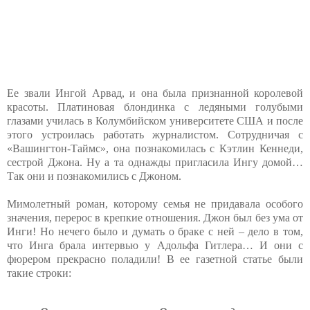
Ее звали Ингой Арвад, и она была признанной королевой
красоты. Платиновая блондинка с ледяными голубыми
глазами училась в Колумбийском университете США и после
этого устроилась работать журналистом. Сотрудничая с
«Вашингтон-Таймс», она познакомилась с Кэтлин Кеннеди,
сестрой Джона. Ну а та однажды пригласила Ингу домой…
Так они и познакомились с Джоном.
Мимолетный роман, которому семья не придавала особого
значения, перерос в крепкие отношения. Джон был без ума от
Инги! Но нечего было и думать о браке с ней – дело в том,
что Инга брала интервью у Адольфа Гитлера… И они с
фюрером прекрасно поладили! В ее газетной статье были
такие строки: