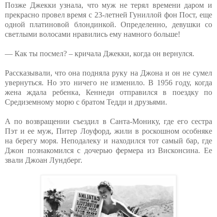
Позже Джекки узнала, что муж не терял времени даром и
прекрасно провел время с 23-летней Гуниллой фон Пост, еще
одной платиновой блондинкой. Определенно, девушки со
светлыми волосами нравились ему намного больше!
— Как ты посмел? – кричала Джекки, когда он вернулся.
Рассказывали, что она подняла руку на Джона и он не сумел
увернуться. Но это ничего не изменило. В 1956 году, когда
жена ждала ребенка, Кеннеди отправился в поездку по
Средиземному морю с братом Тедди и друзьями.
А по возвращении съездил в Санта-Монику, где его сестра
Пэт и ее муж, Питер Лоуфорд, жили в роскошном особняке
на берегу моря. Неподалеку и находился тот самый бар, где
Джон познакомился с дочерью фермера из Висконсина. Ее
звали Джоан Лундберг.