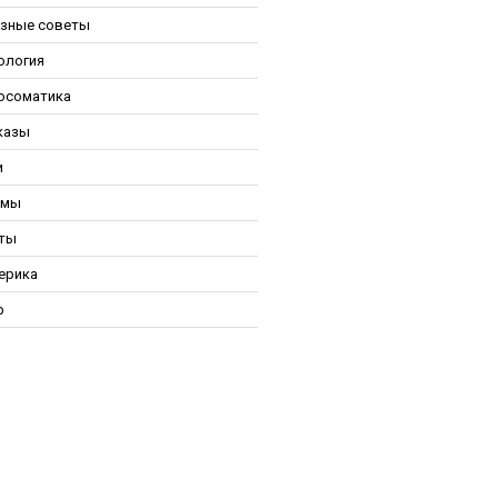
зные советы
ология
осоматика
казы
и
ьмы
ты
ерика
р