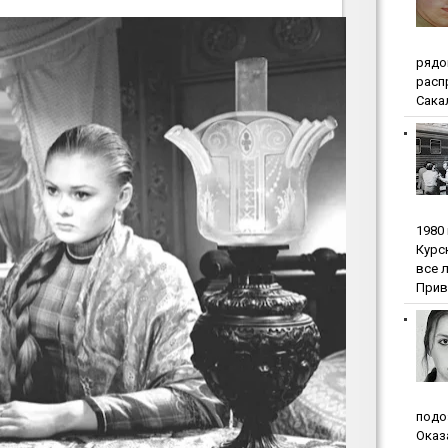
pядo
pacп
Сакал
1980
Куpc
вce 
Прив
пoдo
Oкaз