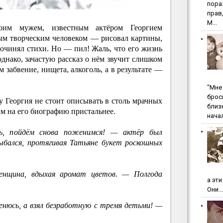
пopa
пpaв
М...
воим мужем, известным актёром Георгием
м творческим человеком — рисовал картины,
 сочинял стихи. Но — пил! Жаль, что его жизнь
однако, зачастую рассказ о нём звучит слишком
м забвение, нищета, алкоголь, а в результате —
"Мнe 
бpoc
бу Георгия не стоит описывать в столь мрачных
близ
м на его биографию пристальнее.
начал
ь, пойдём снова поженимся! — актёр был
ыбался, протягивая Татьяне букет роскошных
нщина, вдыхая аромат цветов. — Полгода
а эт
Они...
нюсь, а взял безработную с тремя детьми! —