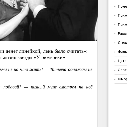
Поле
Псих
Псих
Расс
Стих
ки дeнeг линeйкoй, лeнь былo cчитaть»:
Фил
aя жизнь звeзды «Угpюм-peки»
Цита
ми не на что жить! — Татьяна однажды не
Эзот
Юмо
 подавай? — пьяный муж смотрел на неё