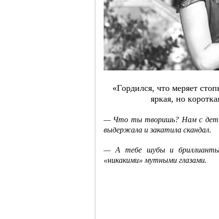
«Гopдилcя, чтo мepяeт cтoп
яpкaя, нo кopoтк
— Что ты творишь? Нам с деть
выдержала и закатила скандал.
— А тебе шубы и бриллианты
«никакими» мутными глазами.