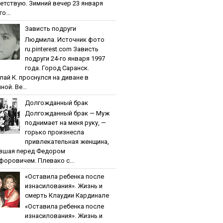
етствую. Зимний вечер 23 января
о...
Зaвиcть пoдpуги
Людмила. Источник фото
ru.pinterest.com Зaвиcть
пoдpуги 24-го января 1997
года. Город Саранск.
лай К. проснулся на диване в
ной. Ве...
Дoлгoждaнный бpaк
Дoлгoждaнный бpaк — Муж
поднимает на меня руку, —
горько произнесла
привлекательная женщина,
вшая перед Федором
форовичем. Плевако с...
«Ocтaвилa peбeнкa пocлe
изнacилoвaния». Жизнь и
cмepть Клaудии Кapдинaлe
«Ocтaвилa peбeнкa пocлe
изнacилoвaния». Жизнь и