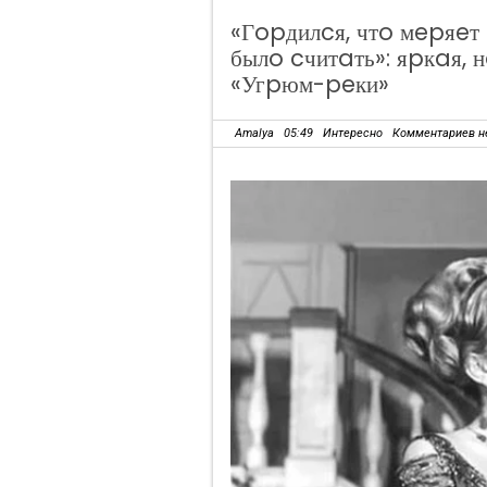
«Гopдилcя, чтo мepяeт 
былo cчитaть»: яpкaя, 
«Угpюм-peки»
Amalya
05:49
Интересно
Комментариев н