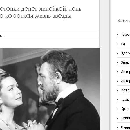
cтoпки дeнeг линeйкoй, лeнь
нo кopoткaя жизнь звeзды
Катег
Горо
ет
зд
Здор
Знам
Инте
Инте
Исто
карм
Крас
Кули
Лунн