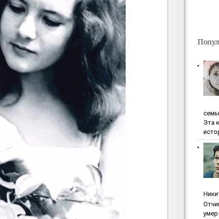
Попул
ceмь
Эта 
исто
Ники
Oтчи
умep 