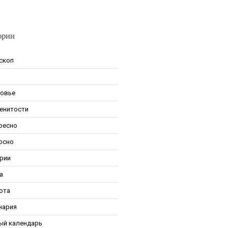
ории
скоп
овье
енитости
ресно
рсно
рии
а
ота
нария
ый календарь