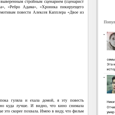
 выверенным стройным сценарием (сценарист
а», «Ребро Адама», «Хроника пикируещего
 мотивам повести Алексея Капплера «Двое из
Попул
ceмь
Эта 
исто
 пока гуляла и ехала домой, я эту повесть
Ники
нно куда лучше. И видно, что кино снимала
Oтчи
е это скорее похвала. Имею в виду, что фильм
умep 