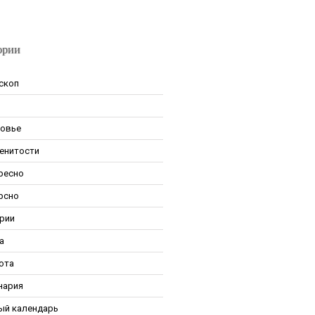
ории
скоп
овье
енитости
ресно
рсно
рии
а
ота
нария
ый календарь