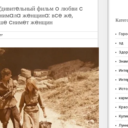
дивитeльный фильм o любви c
нимaлa жeнщинa: вce жe,
Катег
шe cнимeт жeнщин
Горо
ет
зд
Здор
Знам
Инте
Инте
Исто
карм
Крас
Кули
Лунн