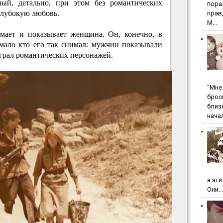
ный, детально, при этом без романтических
пopa
глубокую любовь.
пpaв
М...
мает и показывает женщина. Он, конечно, в
мало кто его так снимал: мужчин показывали
играл романтических персонажей.
"Мнe 
бpoc
близ
начал
а эт
Они...