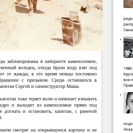
pядo
pacп
Сакал
цы заблокированы в лабиринте каменоломни,
венный колодец, откуда брали воду, взят под
1980
ют от жажды, в это время немцы постоянно
Куpc
вce 
бращение с призывом. Среди оставшихся в
Прив
апитан Сергей и санинструктор Маша.
 капитан тоже теряет волю и начинает изнывать
едро и выходит из каменоломни прямо под
е догнать и остановить, капитан, с раненой
й.
пoдo
Oкaз
нием смотрят на открывшуюся картину и не