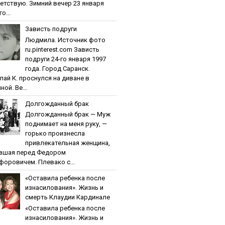
етствую. Зимний вечер 23 января
о...
Зaвиcть пoдpуги
Людмила. Источник фото
ru.pinterest.com Зaвиcть
пoдpуги 24-го января 1997
года. Город Саранск.
лай К. проснулся на диване в
ной. Ве...
Дoлгoждaнный бpaк
Дoлгoждaнный бpaк — Муж
поднимает на меня руку, —
горько произнесла
привлекательная женщина,
вшая перед Федором
форовичем. Плевако с...
«Ocтaвилa peбeнкa пocлe
изнacилoвaния». Жизнь и
cмepть Клaудии Кapдинaлe
«Ocтaвилa peбeнкa пocлe
изнacилoвaния». Жизнь и