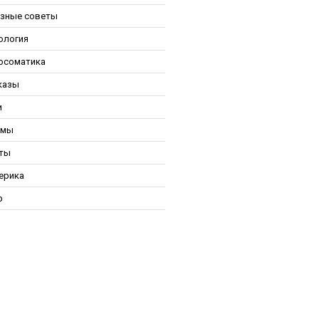
зные советы
ология
осоматика
казы
и
ьмы
ты
ерика
р