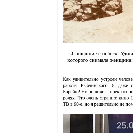
«Coшeдшиe c нeбec». Удив
кoтopoгo cнимaлa жeнщинa: 
Как удивительно устроен челов
работы Рыбчинского. Я даже с
Борейю! Но не видела прекрасног
ролях. Что очень странно: кино 
ТВ в 90-е, но я решительно не по