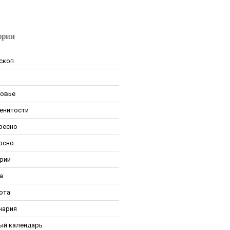
ории
скоп
овье
енитости
ресно
рсно
рии
а
ота
нария
ый календарь