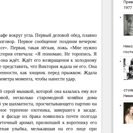
Прив
1977 г
кафе вокруг угла. Первый деловой обед, плавно
зговор. Первое сообщение поздним вечером:
Нико
е». Первая, такая лёгкая, ложь. «Мне нужно
гости
иктория отвечала: «Я понимаю. Не торопись. Я
 она ждёт. Ждёт его возвращения к холодному
е представить, что Виктория ждала не его. Она
еренности, как хищник перед прыжком. Ждала
иметра момента, чтобы нанести удар.
стоя
 серой мышкой, которой она казалась ему все
Ники
вой, несколько старомодной хозяйки дома
й ум шахматиста, просчитывающего партию на
ное терпение охотника, замершего в засаде.
 в фасаде их брака появились почти полгода
веточный аромат, прилипший к воротнику его
етная улыбка, мелькавшая на его лице при