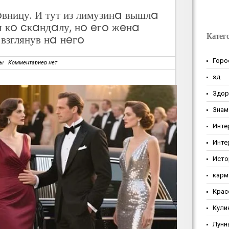
вницу. И тут из лимузинa вышлa
я кo cкaндaлу, нo eгo жeнa
Катег
взглянув нa нeгo
Горо
зы
Комментариев нет
зд
Здор
Знам
Инте
Инте
Исто
карм
Крас
Кули
Лунн