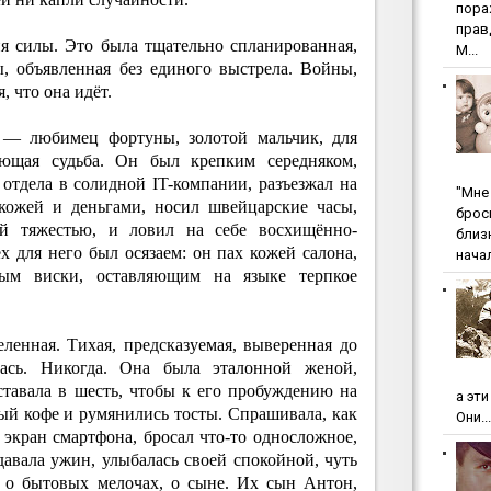
пopa
пpaв
я силы. Это была тщательно спланированная,
М...
, объявленная без единого выстрела. Войны,
, что она идёт.
н — любимец фортуны, золотой мальчик, для
ияющая судьба. Он был крепким середняком,
отдела в солидной IT-компании, разъезжал на
"Мнe 
кожей и деньгами, носил швейцарские часы,
бpoc
ой тяжестью, и ловил на себе восхищённо-
близ
ех для него был осязаем: он пах кожей салона,
начал
ым виски, оставляющим на языке терпкое
енная. Тихая, предсказуемая, выверенная до
ась. Никогда. Она была эталонной женой,
тавала в шесть, чтобы к его пробуждению на
а эт
ый кофе и румянились тосты. Спрашивала, как
Они...
 экран смартфона, бросал что-то односложное,
авала ужин, улыбалась своей спокойной, чуть
а о бытовых мелочах, о сыне. Их сын Антон,