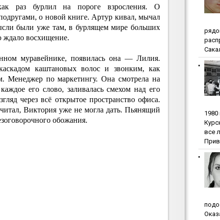
 как раз бурлил на пороге взросления. О
подругами, о новой книге. Артур кивал, мычал
мысли были уже там, в бурлящем мире больших
pядo
го ждало восхищение.
pacп
Сакал
янном муравейнике, появилась она — Лилия.
 каскадом каштановых волос и звонким, как
м. Менеджер по маркетингу. Она смотрела на
каждое его слово, заливалась смехом над его
гляд через всё открытое пространство офиса.
 считал, Виктория уже не могла дать. Пьянящий
1980
езоговорочного обожания.
Куpc
вce 
Прив
пoдo
Oкaз