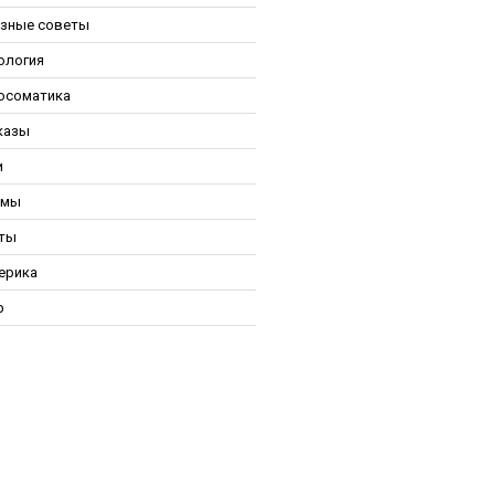
зные советы
ология
осоматика
казы
и
ьмы
ты
ерика
р