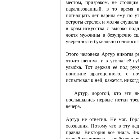
местом, призраком, не стоящи
парализованный, в то время к
пятнадцать лет варила ему по у
остроты стрелок и молча слушала
в храм искусства с высоко под
локтя мужчины в безупречно сш
уверенности буквально сочилось б
Этого человека Артур никогда р
что-то шепнул, и в уголке её гу
улыбка. Тот держал её под рук
поистине драгоценного, с по
испытывал к ней, кажется, никогд
— Артур, дорогой, кто эти л
послышались первые нотки трев
вечера.
Артур не ответил. Не мог. Гор
осознания. Потому что в эту ле
правда. Виктория всё знала. Зн
случайная встреча — не было в н