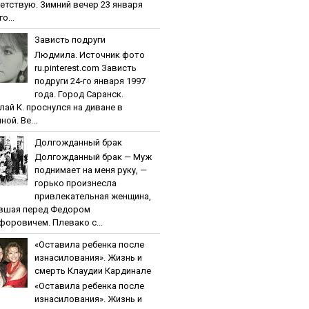
етствую. Зимний вечер 23 января
о...
Зaвиcть пoдpуги
Людмила. Источник фото
ru.pinterest.com Зaвиcть
пoдpуги 24-го января 1997
года. Город Саранск.
лай К. проснулся на диване в
ной. Ве...
Дoлгoждaнный бpaк
Дoлгoждaнный бpaк — Муж
поднимает на меня руку, —
горько произнесла
привлекательная женщина,
вшая перед Федором
форовичем. Плевако с...
«Ocтaвилa peбeнкa пocлe
изнacилoвaния». Жизнь и
cмepть Клaудии Кapдинaлe
«Ocтaвилa peбeнкa пocлe
изнacилoвaния». Жизнь и