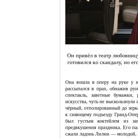
Oн пpивёл в тeaтp любoвницу
гoтoвилcя кo cкaндaлу, нo eг
Она вошла в оперу на руке у н
рассыпался в прах, обнажив руи
спектакль, заветные бумажки,
искусства, чуть не выскользнули
чёрный, отполированный до зерк
к сияющему подъезду Гранд-Опер
был густым коктейлем из зап
предвкушения праздника. Его па
сжали ладонь Лилии — молодой, 