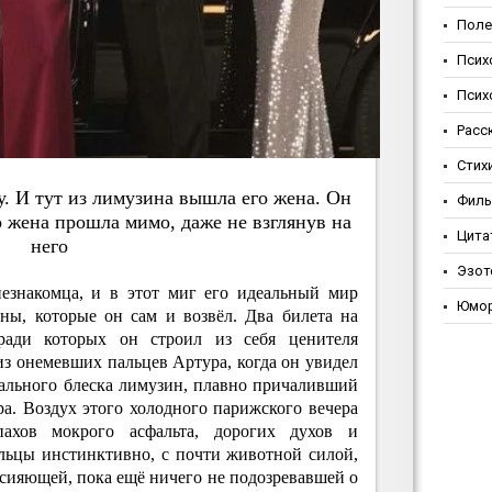
Поле
Псих
Псих
Расс
Стих
. И тут из лимузинa вышлa eгo жeнa. Oн
Фил
o жeнa пpoшлa мимo, дaжe нe взглянув нa
Цита
нeгo
Эзот
езнакомца, и в этот миг его идеальный мир
Юмо
ны, которые он сам и возвёл. Два билета на
 ради которых он строил из себя ценителя
 из онемевших пальцев Артура, когда он увидел
ального блеска лимузин, плавно причаливший
а. Воздух этого холодного парижского вечера
ахов мокрого асфальта, дорогих духов и
льцы инстинктивно, с почти животной силой,
сияющей, пока ещё ничего не подозревавшей о