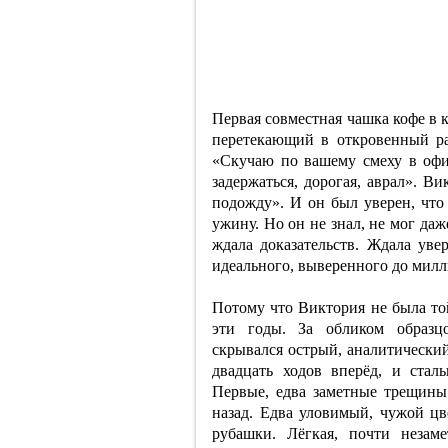
Первая совместная чашка кофе в 
перетекающий в откровенный ра
«Скучаю по вашему смеху в офис
задержаться, дорогая, аврал». В
подожду». И он был уверен, что
ужину. Но он не знал, не мог даж
ждала доказательств. Ждала ув
идеального, выверенного до милл
Потому что Виктория не была той
эти годы. За обликом образцо
скрывался острый, аналитически
двадцать ходов вперёд, и сталь
Первые, едва заметные трещины
назад. Едва уловимый, чужой ц
рубашки. Лёгкая, почти незам