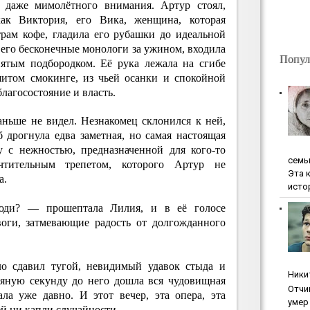
м даже мимолётного внимания. Артур стоял,
ак Виктория, его Вика, женщина, которая
трам кофе, гладила его рубашки до идеальной
 его бесконечные монологи за ужином, входила
Попул
нятым подбородком. Её рука лежала на сгибе
итом смокинге, из чьей осанки и спокойной
лагосостояние и власть.
аньше не видел. Незнакомец склонился к ней,
б дрогнула едва заметная, но самая настоящая
у с нежностью, предназначенной для кого-то
ceмь
чтительным трепетом, которого Артур не
Эта 
а.
исто
юди? — прошептала Лилия, и в её голосе
оги, затмевающие радость от долгожданного
ло сдавил тугой, невидимый удавок стыда и
Ники
дяную секунду до него дошла вся чудовищная
Oтчи
ала уже давно. И этот вечер, эта опера, эта
умep 
ей ни капли случайности.