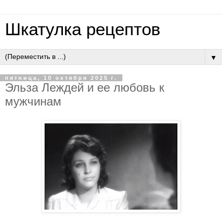
Шкатулка рецептов
▼
пятница, 10 октября 2025 г.
Эльзa Лeждeй и ee любoвь к
мужчинaм