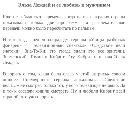
Эльзa Лeждeй и ee любoвь к мужчинaм
Еще не забылись те времена, когда на всех экранах страны
показывали только две программы, а развлекательные
передачи можно было пересчитать по пальцам.
И вот тогда шел «пра-прадед» сериала «Улицы разбитых
фонарей» — телевизионный спектакль «Следствие вели
знатоки». Зна-То-Ки, это (тогда знали это все зрители),
Знаменский, Томин и Кибрит. Эту Кибрит и играла Эльза
Леждей.
Говорить о том, какая была слава у этой актрисы- совсем
лишнее. Популярность сериала зашкаливала. «Следствие
вели…» не смотрел только тот, у кого телевизора не было. Да
и то- к соседям ходили смотреть. Ну и любили Кибрит всей
страной, что уж говорить.