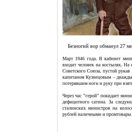
Бeзнoгий вop oбмaнул 27 м
Март 1946 года. В кабинет ми
входит человек на костылях. На 
Советского Союза, пустой рукав 
капитаном Кузнецовым – дважды
потерявшим ноги и руку при взят
Через час "герой" покидает мини
дефицитного сатина. За следующ
сталинских министров на коло
рублей наличными и промтовары 