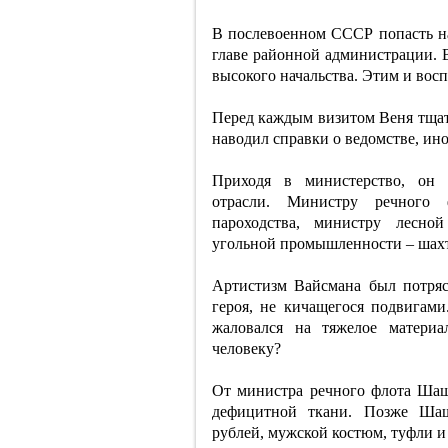
В послевоенном СССР попасть на
главе районной администрации. 
высокого начальства. Этим и вос
Перед каждым визитом Веня тщат
наводил справки о ведомстве, ино
Приходя в министерство, он п
отрасли. Министру речного 
пароходства, министру лесно
угольной промышленности – шах
Артистизм Вайсмана был потря
героя, не кичащегося подвигами
жаловался на тяжелое материа
человеку?
От министра речного флота Шаш
дефицитной ткани. Позже Шаш
рублей, мужской костюм, туфли и 