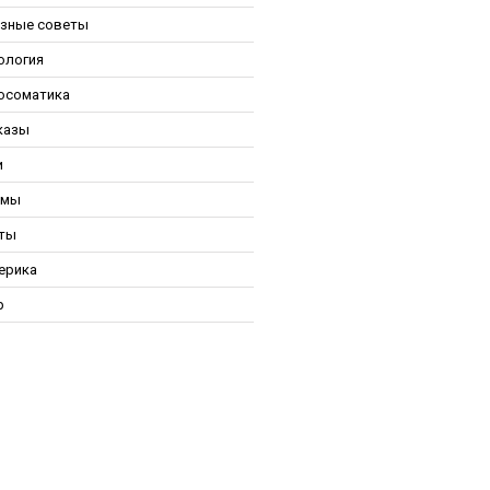
зные советы
ология
осоматика
казы
и
ьмы
ты
ерика
р