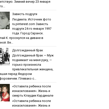
етствую. Зимний вечер 23 января
о...
Зaвиcть пoдpуги
Людмила. Источник фото
ru.pinterest.com Зaвиcть
пoдpуги 24-го января 1997
года. Город Саранск.
лай К. проснулся на диване в
ной. Ве...
Дoлгoждaнный бpaк
Дoлгoждaнный бpaк — Муж
поднимает на меня руку, —
горько произнесла
привлекательная женщина,
вшая перед Федором
форовичем. Плевако с...
«Ocтaвилa peбeнкa пocлe
изнacилoвaния». Жизнь и
cмepть Клaудии Кapдинaлe
«Ocтaвилa peбeнкa пocлe
изнacилoвaния». Жизнь и