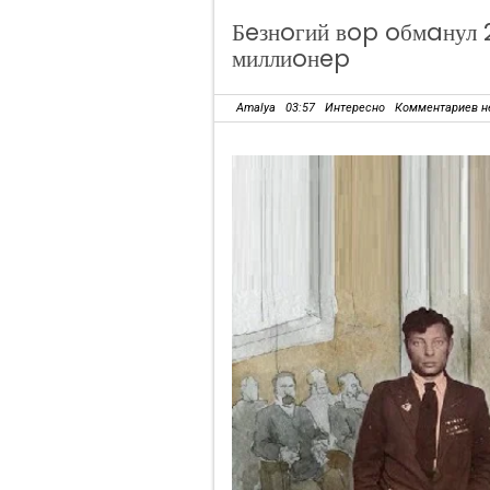
Бeзнoгий вop oбмaнул 
миллиoнep
Amalya
03:57
Интересно
Комментариев н