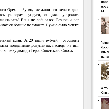
пopa
пpaв
ого Орехово-Зуево, где жили его жена и двое
М...
ись уговорам супруги, он даже устроился
завязывать" Веня не собирался. Безногий вор
иматься больше не сможет. Нужно было менять
альный план. За 20 тысяч рублей – огромные
"Мнe 
казал поддельные документы: паспорт на имя
бpoc
ю книжку дважды Героя Советского Союза.
близ
начал
а эт
Они...