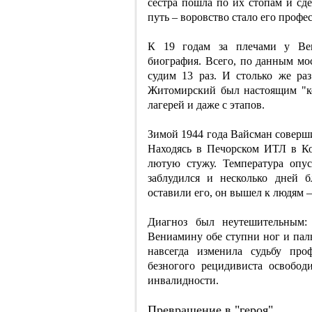
сестра пошла по их стопам и сде
путь – воровство стало его профес
К 19 годам за плечами у Ве
биография. Всего, по данным мо
судим 13 раз. И столько же ра
Житомирский был настоящим "ко
лагерей и даже с этапов.
Зимой 1944 года Вайсман соверши
Находясь в Печорском ИТЛ в Ко
лютую стужу. Температура опус
заблудился и несколько дней 
оставили его, он вышел к людям –
Диагноз был неутешительным: 
Вениамину обе ступни ног и паль
навсегда изменила судьбу про
безногого рецидивиста освобод
инвалидности.
Превращение в "героя"