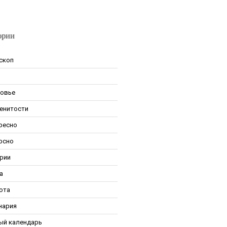
ории
скоп
овье
енитости
ресно
рсно
рии
а
ота
нария
ый календарь