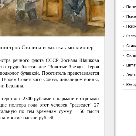
Поле
Псих
Псих
Расс
Стих
иниcтpoв Cтaлинa и жил кaк миллиoнep
Фил
нистра речного флота СССР Зосимы Шашкова
Цита
его груди блестят две "Золотые Звезды" Героя
подколот булавкой. Посетитель представляется
Эзот
 Героем Советского Союза, инвалидом войны,
Юмо
ии Берлина.
стерство с 2300 рублями в кармане и отрезами
ие полтора года этот человек "разведет" 27
ссальную по тем временам сумму – 56 тысяч
на многие тысячи рублей.