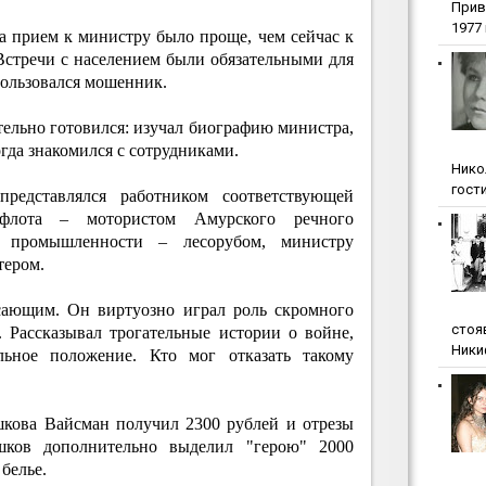
Прив
1977 г
 прием к министру было проще, чем сейчас к
Встречи с населением были обязательными для
пользовался мошенник.
ельно готовился: изучал биографию министра,
гда знакомился с сотрудниками.
Нико
гости
редставлялся работником соответствующей
флота – мотористом Амурского речного
й промышленности – лесорубом, министру
тером.
сающим. Он виртуозно играл роль скромного
стоя
. Рассказывал трогательные истории о войне,
Ники
льное положение. Кто мог отказать такому
кова Вайсман получил 2300 рублей и отрезы
ков дополнительно выделил "герою" 2000
белье.