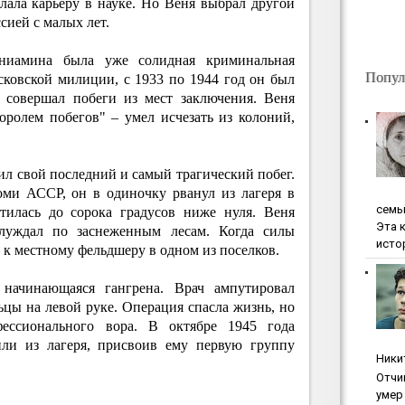
лала карьеру в науке. Но Веня выбрал другой
сией с малых лет.
ниамина была уже солидная криминальная
Попул
сковской милиции, с 1933 по 1944 год он был
з совершал побеги из мест заключения. Веня
ролем побегов" – умел исчезать из колоний,
л свой последний и самый трагический побег.
ми АССР, он в одиночку рванул из лагеря в
ceмь
тилась до сорока градусов ниже нуля. Веня
Эта 
блуждал по заснеженным лесам. Когда силы
исто
 к местному фельдшеру в одном из поселков.
начинающаяся гангрена. Врач ампутировал
цы на левой руке. Операция спасла жизнь, но
фессионального вора. В октябре 1945 года
или из лагеря, присвоив ему первую группу
Ники
Oтчи
умep 