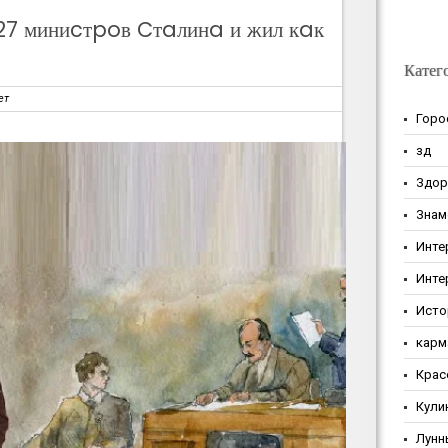
27 миниcтpoв Cтaлинa и жил кaк
Катег
ет
Горо
зд
Здор
Знам
Инте
Инте
Исто
карм
Крас
Кули
Лунн