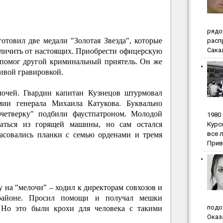
pядo
товил две медали "Золотая Звезда", которые
pacп
Сакал
личить от настоящих. Приобрести офицерскую
 помог другой криминальный приятель. Он же
ивой гравировкой.
лочей. Гвардии капитан Кузнецов штурмовал
мии генерала Михаила Катукова. Буквально
ьчетверку" подбили фаустпатроном. Молодой
1980
аться из горящей машины, но сам остался
Куpc
вce 
расовались планки с семью орденами и тремя
Прив
 на "мелочи" – ходил к директорам совхозов и
 районе. Просил помощи и получал мешки
пoдo
. Но это были крохи для человека с такими
Oкaз