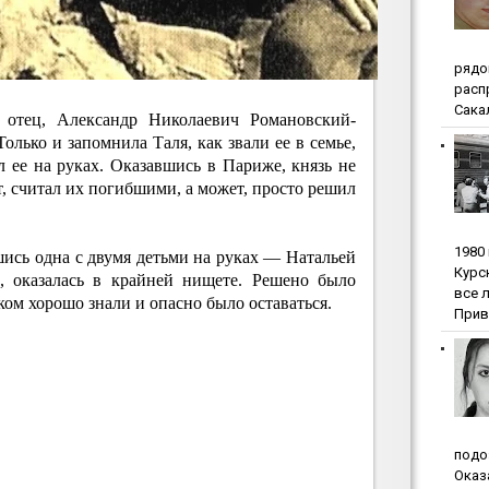
pядo
pacп
Сакал
а отец, Александр Николаевич Романовский-
олько и запомнила Таля, как звали ее в семье,
л ее на руках. Оказавшись в Париже, князь не
т, считал их погибшими, а может, просто решил
1980
шись одна с двумя детьми на руках — Натальей
Куpc
, оказалась в крайней нищете. Решено было
вce 
ком хорошо знали и опасно было оставаться.
Прив
пoдo
Oкaз