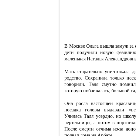
В Москве Ольга вышла замуж за 
дети получили новую фамилию 
маленькая Наталья Александровн
Мать старательно уничтожала д
родство. Сохранила только нес
говорили. Таля смутно помнил
которую побаивалась, большой сад
Она росла настоящей красавиц
посадка головы выдавали «не
Училась Таля усердно, но школу
чертежницы, а потом в портнихи
После смерти отчима из-за дон
подвал дома на Арбате.