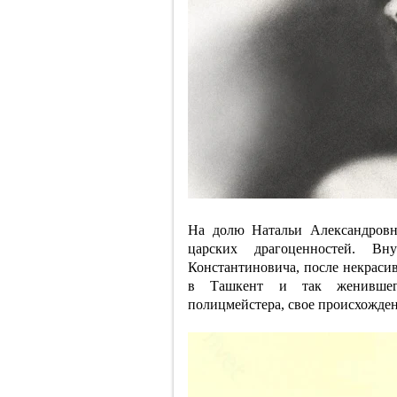
На долю Натальи Александровн
царских драгоценностей. Вн
Константиновича, после некраси
в Ташкент и так женившего
полицмейстера, свое происхожде