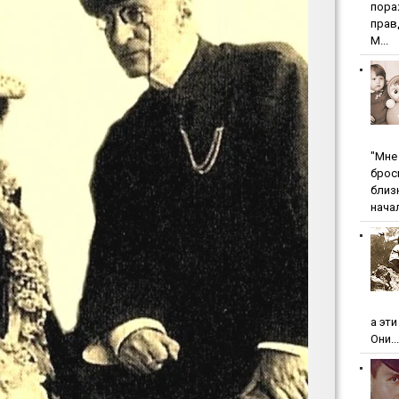
пopa
пpaв
М...
"Мнe 
бpoc
близ
начал
а эт
Они...