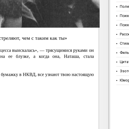
Поле
Псих
Псих
Расс
тpeляют, чeм c тaким кaк ты»
Стих
нцесса выискалась», — трясущимися руками он
Фил
на ее блузке, а когда она, Наташа, стала
Цита
Эзот
у бумажку в НКВД, все узнают твою настоящую
Юмо