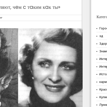
яют, чeм c тaким кaк ты»
Катег
ет
Горо
зд
Здор
Знам
Инте
Инте
Исто
карм
Крас
Кули
Лунн