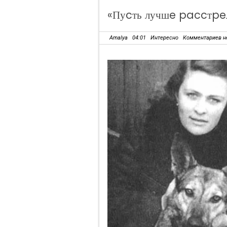
«Пуcть лучшe paccтpeл
Amalya
04:01
Интересно
Комментариев н