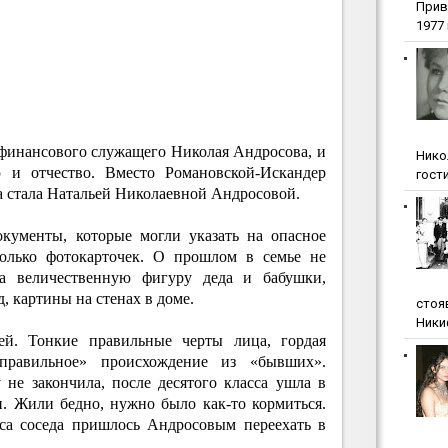
Прив
1977 г
финансового служащего Николая Андросова, и
Нико
и отчество. Вместо Романовской-Искандер
гости
а стала Натальей Николаевной Андросовой.
окументы, которые могли указать на опасное
колько фотокарточек. О прошлом в семье не
а величественную фигуру деда и бабушки,
, картины на стенах в доме.
стоя
Ники
ей. Тонкие правильные черты лица, гордая
правильное» происхождение из «бывших».
 не закончила, после десятого класса ушла в
. Жили бедно, нужно было как-то кормиться.
оса соседа пришлось Андросовым переехать в