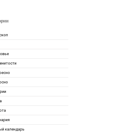
ории
скоп
овье
енитости
ресно
рсно
рии
а
ота
нария
ый календарь