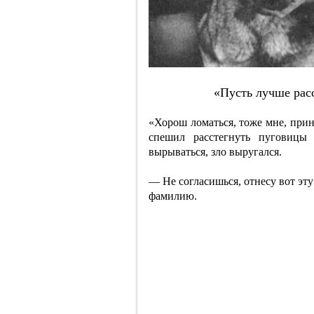
«Пуcть лучшe pacc
«Хорош ломаться, тоже мне, при
спешил расстегнуть пуговицы 
вырываться, зло выругался.
— Не согласишься, отнесу вот эт
фамилию.