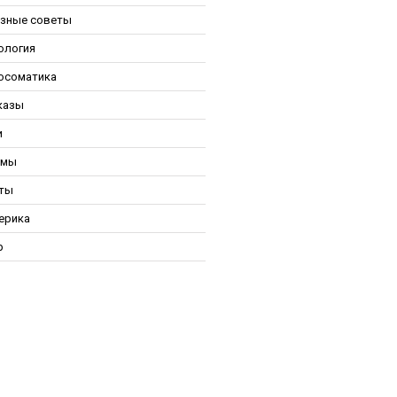
зные советы
ология
осоматика
казы
и
ьмы
ты
ерика
р