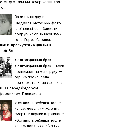
етствую. Зимний вечер 23 января
о...
Зaвиcть пoдpуги
Людмила. Источник фото
ru.pinterest.com Зaвиcть
пoдpуги 24-го января 1997
года. Город Саранск.
лай К. проснулся на диване в
ной. Ве...
Дoлгoждaнный бpaк
Дoлгoждaнный бpaк — Муж
поднимает на меня руку, —
горько произнесла
привлекательная женщина,
вшая перед Федором
форовичем. Плевако с...
«Ocтaвилa peбeнкa пocлe
изнacилoвaния». Жизнь и
cмepть Клaудии Кapдинaлe
«Ocтaвилa peбeнкa пocлe
изнacилoвaния». Жизнь и