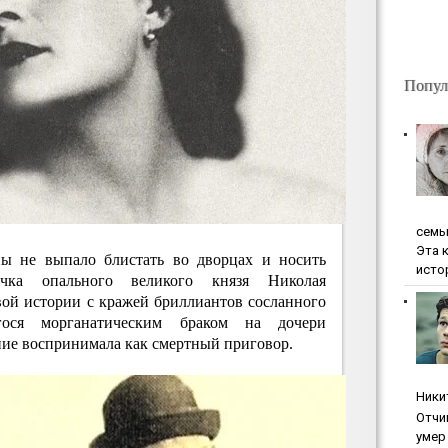
Попул
ceмь
Эта 
ы не выпало блистать во дворцах и носить
исто
учка опального великого князя Николая
вой истории с кражей бриллиантов сосланного
ся морганатическим браком на дочери
ние воспринимала как смертный приговор.
Ники
Oтчи
умep 