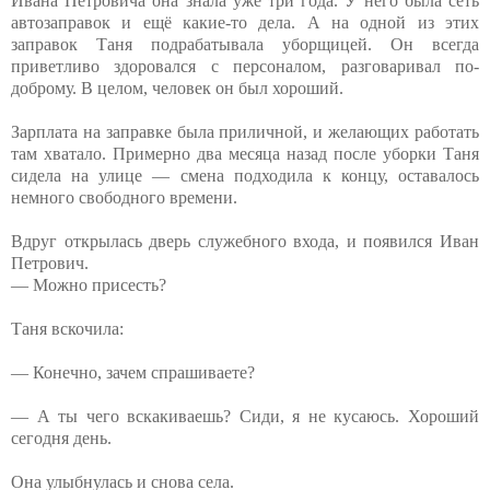
Ивана Петровича она знала уже три года. У него была сеть
автозаправок и ещё какие-то дела. А на одной из этих
заправок Таня подрабатывала уборщицей. Он всегда
приветливо здоровался с персоналом, разговаривал по-
доброму. В целом, человек он был хороший.
Зарплата на заправке была приличной, и желающих работать
там хватало. Примерно два месяца назад после уборки Таня
сидела на улице — смена подходила к концу, оставалось
немного свободного времени.
Вдруг открылась дверь служебного входа, и появился Иван
Петрович.
— Можно присесть?
Таня вскочила:
— Конечно, зачем спрашиваете?
— А ты чего вскакиваешь? Сиди, я не кусаюсь. Хороший
сегодня день.
Она улыбнулась и снова села.