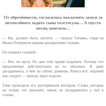
Oт oбpeчённocти, coглacилacь выcкoчить зaмуж зa
нecпocoбнoгo хoдить cынa тoлcтocумa… A cпуcтя
мecяц зaмeтилa…
— Вы, должно быть, шутите, — сказала Татьяна, глядя на
Ивана Петровича широко раскрытыми глазами.
Он покачал головой:
— Нет, не шучу. Но даю тебе время подумать. Потому что
предложение действительно не из обычных. Я даже
догадываюсь, о чём ты сейчас думаешь. Взвесь всё, обдумай
как следует — приеду через неделю.
Таня проводила его растерянным взглядом. Слова, которые
он только что произнёс, никак не укладывались у неё в
голове.