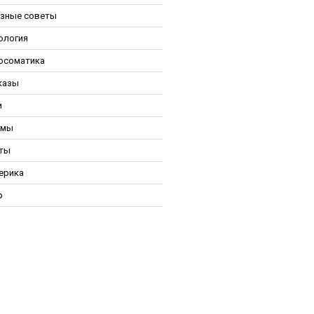
зные советы
ология
осоматика
казы
и
ьмы
ты
ерика
р