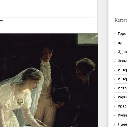
Катег
ет
Горо
зд
Здор
Знам
Инте
Инте
Исто
карм
Крас
Кули
Лунн