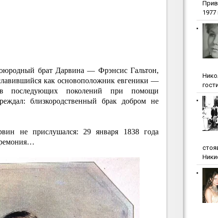
Прив
1977 г
воюродный брат Дарвина — Фрэнсис Гальтон,
Нико
рославившийся как основоположник евгеники —
гости
тв последующих поколений при помощи
преждал: близкородственный брак добром не
рвин не прислушался: 29 января 1838 года
церемония…
стоя
Ники