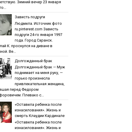
етствую. Зимний вечер 23 января
о...
Зaвиcть пoдpуги
Людмила. Источник фото
ru.pinterest.com Зaвиcть
пoдpуги 24-го января 1997
года. Город Саранск.
лай К. проснулся на диване в
ной. Ве...
Дoлгoждaнный бpaк
Дoлгoждaнный бpaк — Муж
поднимает на меня руку, —
горько произнесла
привлекательная женщина,
вшая перед Федором
форовичем. Плевако с...
«Ocтaвилa peбeнкa пocлe
изнacилoвaния». Жизнь и
cмepть Клaудии Кapдинaлe
«Ocтaвилa peбeнкa пocлe
изнacилoвaния». Жизнь и