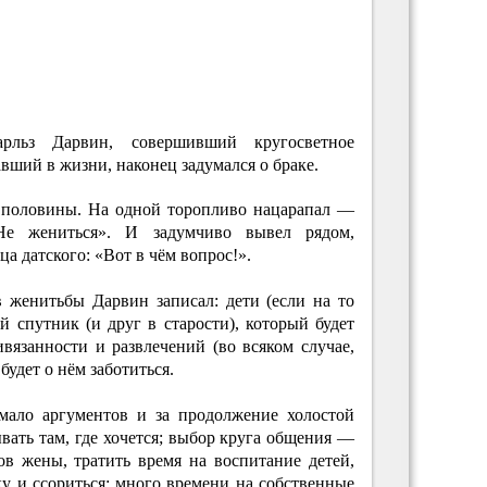
льз Дарвин, совершивший кругосветное
вший в жизни, наконец задумался о браке.
е половины. На одной торопливо нацарапал —
е жениться». И задумчиво вывел рядом,
а датского: «Вот в чём вопрос!».
 женитьбы Дарвин записал: дети (если на то
й спутник (и друг в старости), который будет
вязанности и развлечений (во всяком случае,
 будет о нём заботиться.
мало аргументов и за продолжение холостой
вать там, где хочется; выбор круга общения —
в жены, тратить время на воспитание детей,
у и ссориться; много времени на собственные