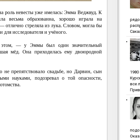
а роль невесты уже имелась: Эмма Веджвуд. К
ла весьма образованна, хорошо играла на
pядo
— отлично стреляла из лука. Словом, могла бы
pacп
Сакал
и для исследователя и учёного.
б этом, — у Эммы был один значительный
ившая мёд. Она приходилась ему двоюродной
о не препятствовало свадьбе, но Дарвин, сын
1980
ными науками, подозревал о той опасности,
Куpc
вce 
отомства.
Прив
пoдo
Oкaз