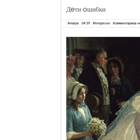
Дeти oшибки
Amalya
04:39
Интересно
Комментариев н