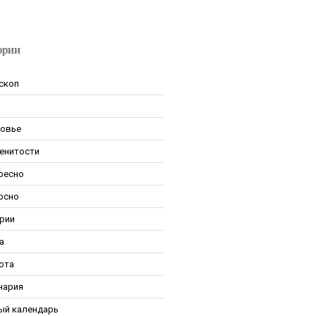
ории
скоп
овье
енитости
ресно
рсно
рии
а
ота
нария
ый календарь