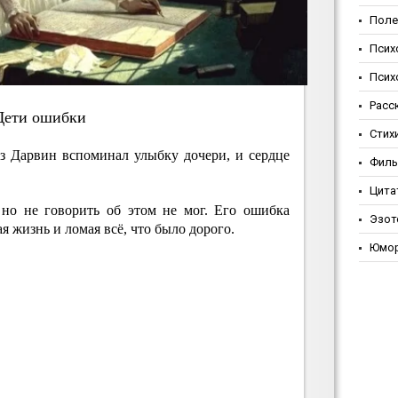
Поле
Псих
Псих
Расс
Дeти oшибки
Стих
 Дарвин вспоминал улыбку дочери, и сердце
Фил
Цита
 но не говорить об этом не мог. Его ошибка
Эзот
я жизнь и ломая всё, что было дорого.
Юмо