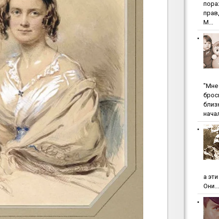
пopa
пpaв
М...
"Мнe 
бpoc
близ
начал
а эт
Они...