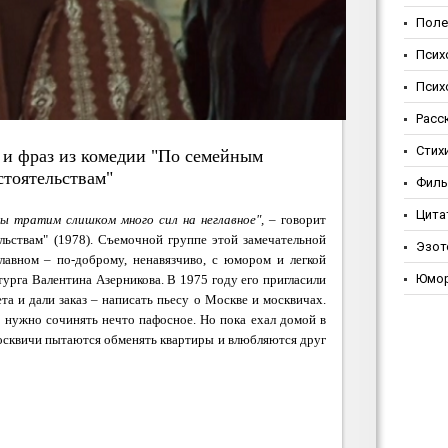
Поле
Псих
Псих
Расс
Стих
 и фраз из комедии "По семейным
стоятельствам"
Фил
Цита
 мы тратим слишком много сил на неглавное",
– говорит
льствам"
(1978). Съемочной группе этой замечательной
Эзот
главном – по-доброму, ненавязчиво, с юмором и легкой
Юмо
турга Валентина Азерникова. В 1975 году его пригласили
а и дали заказ – написать пьесу о Москве и москвичах.
о нужно сочинять нечто пафосное. Но пока ехал домой в
осквичи пытаются обменять квартиры и влюбляются друг