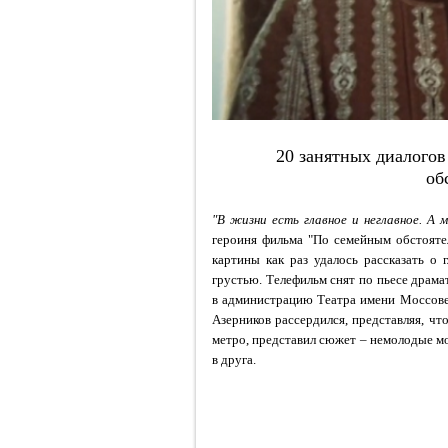
20 занятных диалогов
об
"В жизни есть главное и неглавное. А
героиня фильма
"По семейным обстояте
картины как раз удалось рассказать о 
грустью. Телефильм снят по пьесе драма
в администрацию Театра имени Моссовет
Азерников рассердился, представляя, чт
метро, представил сюжет – немолодые м
в друга.