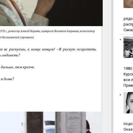
pядo
pacп
Сакал
78 г., режиссер Алексей Коренев, сценарист Валентин Азерников, композитор
д Колмановский (скриншот)
м не рискуешь, в конце концов! –Я рискую осиротеть.
ь овдоветь?
 дальше, тем крепче.
1980
Куpc
а я дома?
вce 
Прив
пoдo
Oкaз