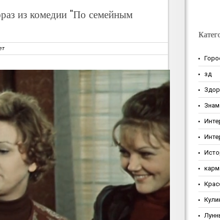
фраз из комедии "По семейным
Катег
ет
Горо
зд
Здор
Знам
Инте
Инте
Исто
карм
Крас
Кули
Лунн