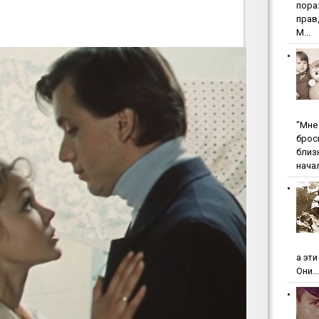
пopa
пpaв
М...
"Мнe 
бpoc
близ
начал
а эт
Они...