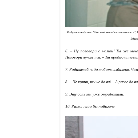
Кадр из кинофильма "По семейным обстоятельствам", 19
Эдуар
6. – Ну поговори с мамой! Ты же ниче
Поговори лучше ты. – Ты предпочитаеш
7. Родителей надо любить издалека. Чем
8. – Не кричи, ты не дома! – А разве дом
9. Эту соль мы уже отработали.
10. Рамки надо бы побогаче.