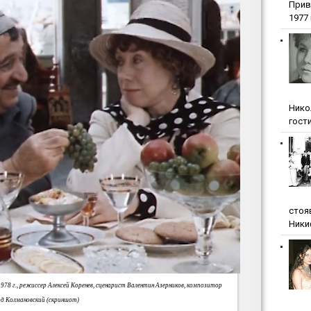
Прив
1977 г
Нико
гости
стоя
Ники
78 г., режиссер Алексей Коренев, сценарист Валентин Азерников, композитор
д Колмановский (скриншот)