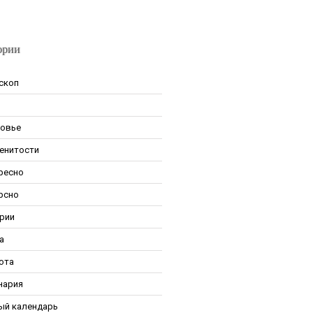
ории
скоп
овье
енитости
ресно
рсно
рии
а
ота
нария
ый календарь