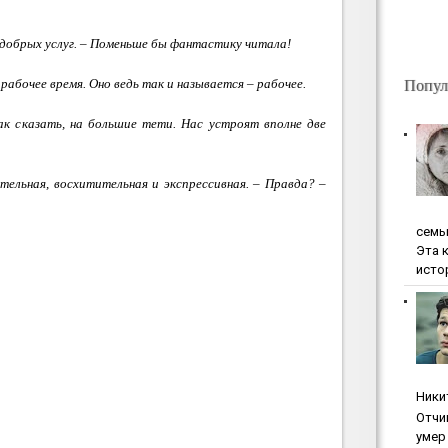
 добрых услуг. – Поменьше бы фантастику читала!
Попул
рабочее время. Оно ведь так и называется – рабочее.
так сказать, на большие тети. Нас устроят вполне две
тельная, восхитительная и экспрессивная. – Правда? –
ceмь
Эта 
исто
Ники
Oтчи
умep 