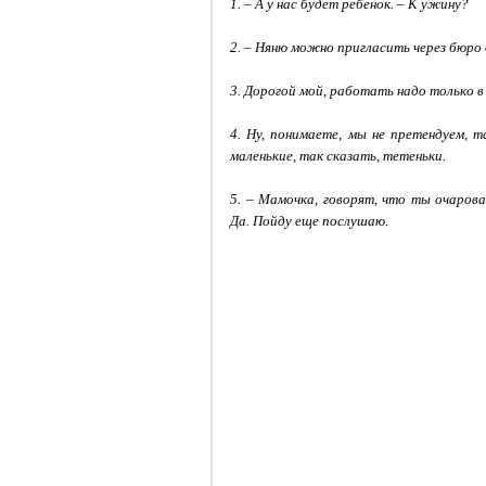
1. – А у нас будет ребенок. – К ужину?
2. – Няню можно пригласить через бюро
3. Дорогой мой, работать надо только в 
4. Ну, понимаете, мы не претендуем, 
маленькие, так сказать, тетеньки.
5. – Мамочка, говорят, что ты очарова
Да. Пойду еще послушаю.