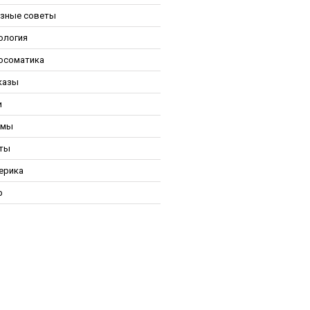
зные советы
ология
осоматика
казы
и
ьмы
ты
ерика
р