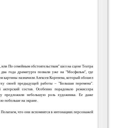
 или По семейным обстоятельствам"
шел на сцене Театра
два года драматурга позвали уже на "Мосфильм", где
ом картины назначили Алексея Коренева, который обошел
пеху своей предыдущей работы – "Большая перемена".
й актерский состав. Особенно порадовало режиссера
рому предложили небольшую роль художника. Ее даже
ло побольше на экране.
. Полагаем, что они вспомнятся в интонациях персонажей