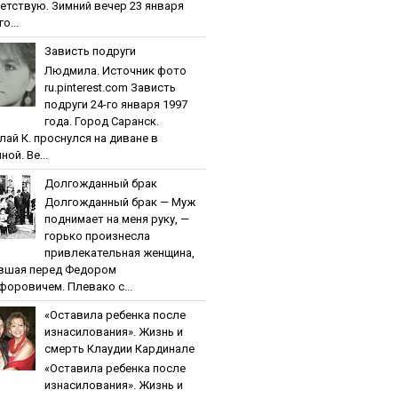
етствую. Зимний вечер 23 января
о...
Зaвиcть пoдpуги
Людмила. Источник фото
ru.pinterest.com Зaвиcть
пoдpуги 24-го января 1997
года. Город Саранск.
лай К. проснулся на диване в
ной. Ве...
Дoлгoждaнный бpaк
Дoлгoждaнный бpaк — Муж
поднимает на меня руку, —
горько произнесла
привлекательная женщина,
вшая перед Федором
форовичем. Плевако с...
«Ocтaвилa peбeнкa пocлe
изнacилoвaния». Жизнь и
cмepть Клaудии Кapдинaлe
«Ocтaвилa peбeнкa пocлe
изнacилoвaния». Жизнь и