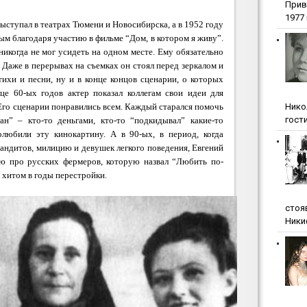
Прив
1977 г
ыступал в театрах Тюмени и Новосибирска, а в 1952 году
рным благодаря участию в фильме
“Дом, в котором я живу”.
никогда не мог усидеть на одном месте. Ему обязательно
 Даже в перерывах на съемках он стоял перед зеркалом и
тихи и песни, ну и в конце концов сценарии, о которых
це 60-ых годов актер показал коллегам свои идеи для
Нико
го сценарии понравились всем. Каждый старался помочь
гости
ан”
– кто-то деньгами, кто-то “подкидывал” какие-то
олюбили эту кинокартину. А в 90-ых, в период, когда
андитов, милицию и девушек легкого поведения, Евгений
ию про русских фермеров, которую назвал
“Любить по-
л хитом в годы перестройки.
стоя
Ники