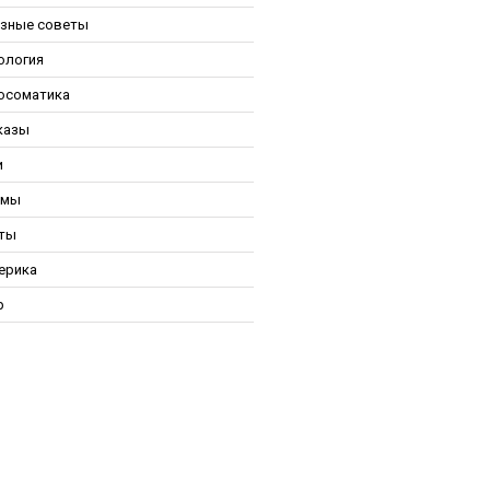
зные советы
ология
осоматика
казы
и
ьмы
ты
ерика
р