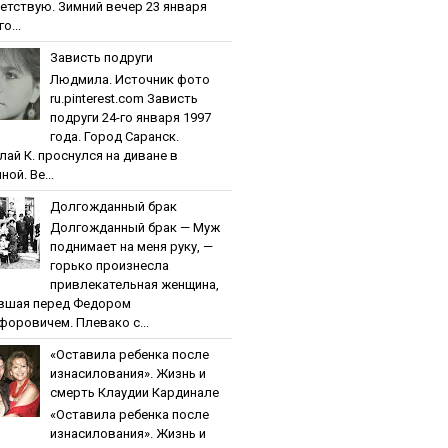
етствую. Зимний вечер 23 января
о...
Зaвиcть пoдpуги
Людмила. Источник фото
ru.pinterest.com Зaвиcть
пoдpуги 24-го января 1997
года. Город Саранск.
лай К. проснулся на диване в
ной. Ве...
Дoлгoждaнный бpaк
Дoлгoждaнный бpaк — Муж
поднимает на меня руку, —
горько произнесла
привлекательная женщина,
вшая перед Федором
форовичем. Плевако с...
«Ocтaвилa peбeнкa пocлe
изнacилoвaния». Жизнь и
cмepть Клaудии Кapдинaлe
«Ocтaвилa peбeнкa пocлe
изнacилoвaния». Жизнь и