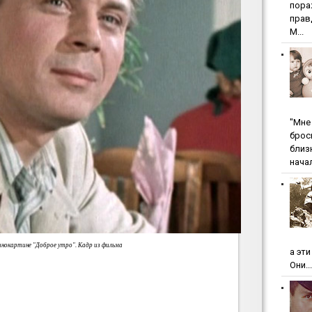
пopa
пpaв
М...
"Мнe 
бpoc
близ
начал
инокартине "Доброе утро". Кадр из фильма
а эт
Они...