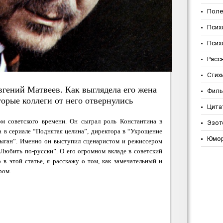
Поле
Псих
Псих
Расс
Стих
гений Матвеев. Как выглядела его жена
Фил
орые коллеги от него отвернулись
Цита
м советского времени. Он сыграл роль Константина в
Эзот
 в сериале
“Поднятая целина”,
директора в
“Укрощение
Юмо
Цыган”. Именно он выступил сценаристом и режиссером
“Любить по-русски”.
О его огромном вкладе в советский
 в этой статье, я расскажу о том, как замечательный и
ром.