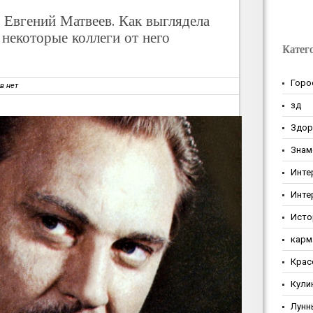
 Евгений Матвеев. Как выглядела
 некоторые коллеги от него
Катег
Горо
в нет
зд
Здор
Знам
Инте
Инте
Исто
карм
Крас
Кули
Лунн