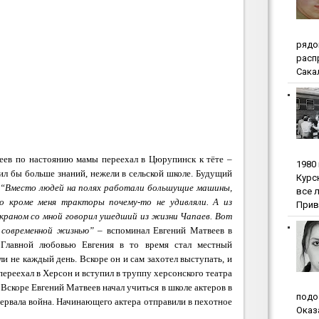
pядo
pacп
Сакал
еев по настоянию мамы переехал в Цюрупинск к тёте –
1980
ил бы больше знаний, нежели в сельской школе.
Будущий
Куpc
“Вместо людей на полях работали большущие машины,
вce 
о кроме меня тракторы почему-то не удивляли. А из
Прив
экраном со мной говорил ушедший из жизни Чапаев. Вот
с современной жизнью”
– вспоминал Евгений Матвеев в
.
Главной любовью Евгения в то время стал местный
ли не каждый день. Вскоре он и сам захотел выступать, и
переехал в Херсон и вступил в труппу херсонского театра
Вскоре Евгений Матвеев начал учиться в школе актеров в
пoдo
рервала война. Начинающего актера отправили в пехотное
Oкaз