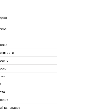
ории
скоп
овье
енитости
ресно
рсно
рии
а
ота
нария
ый календарь