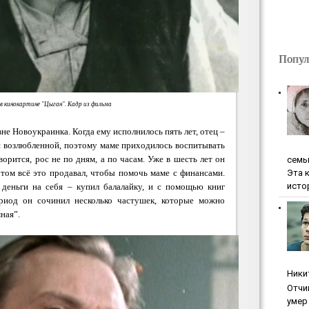
Попул
в кинокартине "Цыган". Кадр из фильма
евне Новоукраинка
. Когда ему исполнилось пять лет, отец –
й возлюбленной, поэтому маме приходилось воспитывать
ворится, рос не по дням, а по часам. Уже в шесть лет он
ceмь
Эта 
том всё это продавал, чтобы помочь маме с финансами.
исто
деньги на себя – купил балалайку, и с помощью книг
ериод он сочинил несколько частушек, которые можно
ная”.
Ники
Oтчи
умep 