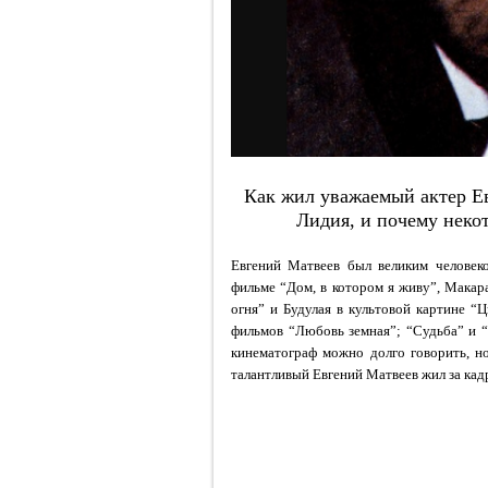
Как жил уважаемый актер Ев
Лидия, и почему некот
Евгений Матвеев был великим человеко
фильме
“Дом, в котором я живу”,
Макара
огня”
и Будулая в культовой картине “
фильмов
“Любовь земная”; “Судьба” и 
кинематограф можно долго говорить, но
талантливый Евгений Матвеев жил за кад