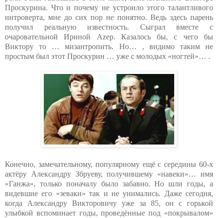
Проскурина. Что и почему не устроило этого талантливого
интроверта, мне до сих пор не понятно. Ведь здесь парень
получил реальную известность. Сыграл вместе с
очаровательной Ириной Аzер. Казалось бы, с чего бы
Виктору то … мизантропить. Но… , видимо таким не
простым был этот Проскурин … уже с молодых «ногтей»… .
Конечно, замечательному, популярному ещё с середины 60-х
актёру Александру Збруеву, получившему «навеки»… имя
«Ганжа», только поначалу было забавно. Но шли годы, а
видевшие его «зеваки» так и не унимались. Даже сегодня,
когда Александру Викторовичу уже за 85, он с горькой
улыбкой вспоминает годы, проведённые под «покрывалом»