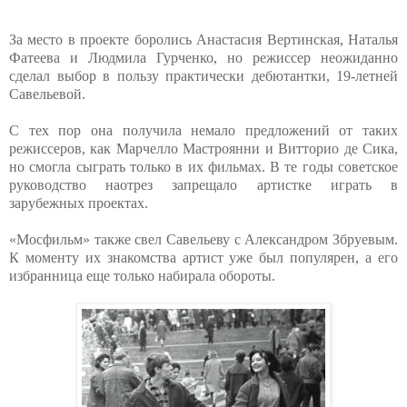
За место в проекте боролись Анастасия Вертинская, Наталья
Фатеева и Людмила Гурченко, но режиссер неожиданно
сделал выбор в пользу практически дебютантки, 19-летней
Савельевой.
С тех пор она получила немало предложений от таких
режиссеров, как Марчелло Мастроянни и Витторио де Сика,
но смогла сыграть только в их фильмах. В те годы советское
руководство наотрез запрещало артистке играть в
зарубежных проектах.
«Мосфильм» также свел Савельеву с Александром Збруевым.
К моменту их знакомства артист уже был популярен, а его
избранница еще только набирала обороты.