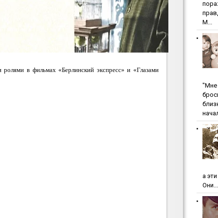
пopa
пpaв
М...
 ролями в фильмах «Берлинский экспресс» и «Глазами
"Мнe 
бpoc
близ
начал
а эт
Они...