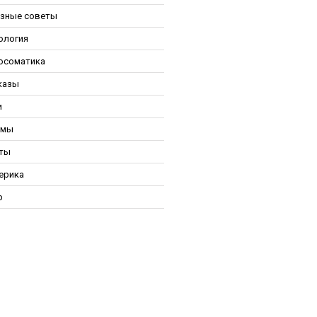
зные советы
ология
осоматика
казы
и
ьмы
ты
ерика
р