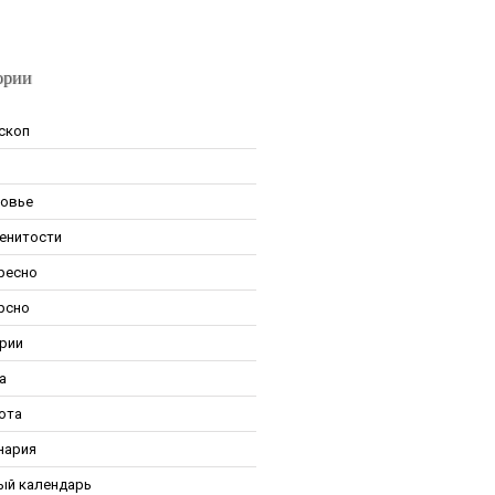
ории
скоп
овье
енитости
ресно
рсно
рии
а
ота
нария
ый календарь