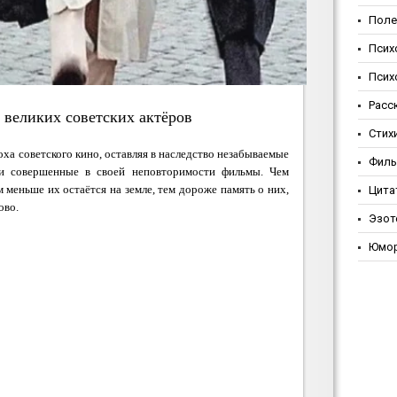
Поле
Псих
Псих
Расс
 великих советских актёров
Стих
ха советского кино, оставляя в наследство незабываемые
Фил
 и совершенные в своей неповторимости фильмы. Чем
м меньше их остаётся на земле, тем дороже память о них,
Цита
ово.
Эзот
Юмо