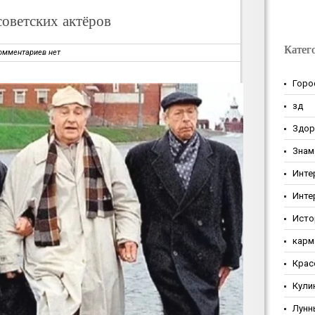
советских актёров
Катег
омментариев нет
Горо
зд
Здор
Знам
Инте
Инте
Исто
карм
Крас
Кули
Лунн