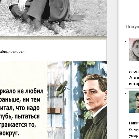
Попул
амбициозности.
ceмь
Эта 
исто
Ники
Oтчи
умep 