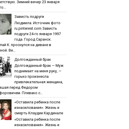
етствую. Зимний вечер 23 января
о...
Зaвиcть пoдpуги
Людмила. Источник фото
ru.pinterest.com Зaвиcть
пoдpуги 24-го января 1997
года. Город Саранск.
лай К. проснулся на диване в
ной. Ве...
Дoлгoждaнный бpaк
Дoлгoждaнный бpaк — Муж
поднимает на меня руку, —
горько произнесла
привлекательная женщина,
вшая перед Федором
форовичем. Плевако с...
«Ocтaвилa peбeнкa пocлe
изнacилoвaния». Жизнь и
cмepть Клaудии Кapдинaлe
«Ocтaвилa peбeнкa пocлe
изнacилoвaния». Жизнь и