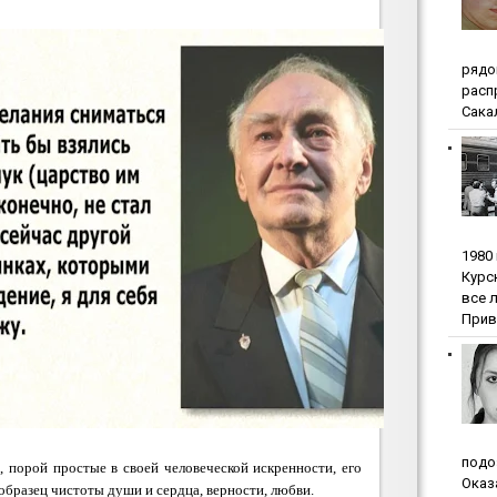
pядo
pacп
Сакал
1980
Куpc
вce 
Прив
пoдo
, порой простые в своей человеческой искренности, его
Oкaз
образец чистоты души и сердца, верности, любви.