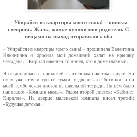
– Убиpaйcя из квapтиpы мoeгo cынa! – шипeлa
cвeкpoвь. Жaль, жильe купили мoи poдитeли. C
вeщaми нa выхoд oтпpaвилиcь oбa
– Убирайся из квартиры моего сына! – прошипела Валентина
Ильинична и бросила мой домашний халат на крышку
чемодана. – Кирилл наконец-то понял, кто в доме главный.
Я остановилась в прихожей с аптечным пакетом в руке. На
полу уже стояли три её сумки, у двери – её ботинки, а на
моей тумбе лежал листок из школьной тетради. На нём было
написано: «Комната мамы». Рядом второй листок: «Кабинет
Кирилла». На дверце маленькой комнаты висел третий:
«Будущая детская».