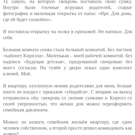
Ту самую, на которую свекровь поставила свою сумку.
Внутри были ёлочные игрушки родителей, старые
фотографии и маленькая открытка от папы: «Ире. Для дома,
где ей будет спокойно».
Я поставила открытку на полку в прихожей. Не напоказ. Для
себя.
Большая комната снова стала большой комнатой. Без листков
«кабинет Кирилла». Маленькая – моей рабочей комнатой. Без
надписи «Будущая детская», придуманной свекровью без
моего согласия. На тумбе у двери лежал один комплект
ключей. Мой.
В квартиру, купленную моими родителями для меня, больше
никто не входил с приказом «убирайся». С вещами на выход
отправились оба: свекровь со своими сумками и Кирилл со
своей уверенностью, что женин дом можно переоформить
семейным давлением.
Можно ли назвать семейным жильём квартиру, где один
человек собственник, а второй просто решил командовать как
хозяин?