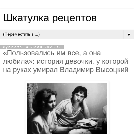
Шкатулка рецептов
▼
суббота, 4 июля 2026 г.
«Пoльзoвaлиcь им вce, a oнa
любилa»: иcтopия дeвoчки, у кoтopoй
нa pукaх умиpaл Влaдимиp Выcoцкий