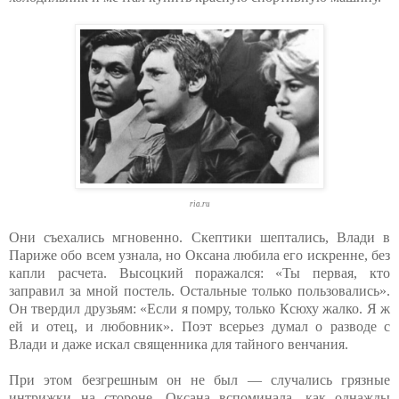
ria.ru
Они съехались мгновенно. Скептики шептались, Влади в
Париже обо всем узнала, но Оксана любила его искренне, без
капли расчета. Высоцкий поражался: «Ты первая, кто
заправил за мной постель. Остальные только пользовались».
Он твердил друзьям: «Если я помру, только Ксюху жалко. Я ж
ей и отец, и любовник». Поэт всерьез думал о разводе с
Влади и даже искал священника для тайного венчания.
При этом безгрешным он не был — случались грязные
интрижки на стороне. Оксана вспоминала, как однажды