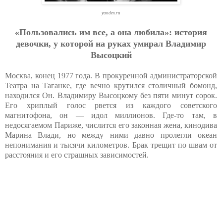
yandex.ru
«Пoльзoвaлиcь им вce, a oнa любилa»: иcтopия
дeвoчки, у кoтopoй нa pукaх умиpaл Влaдимиp
Выcoцкий
Москва, конец 1977 года. В прокуренной администраторской
Театра на Таганке, где вечно крутился столичный бомонд,
находился Он. Владимиру Высоцкому без пяти минут сорок.
Его хриплый голос рвется из каждого советского
магнитофона, он — идол миллионов. Где-то там, в
недосягаемом Париже, числится его законная жена, кинодива
Марина Влади, но между ними давно пролегли океан
непонимания и тысячи километров. Брак трещит по швам от
расстояния и его страшных зависимостей.