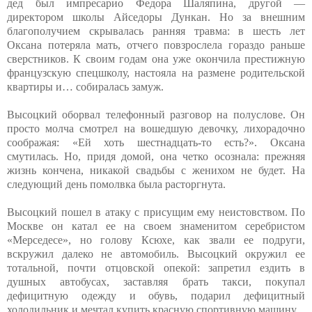
дед был импресарио Федора Шаляпина, другой —
директором школы Айседоры Дункан. Но за внешним
благополучием скрывалась ранняя травма: в шесть лет
Оксана потеряла мать, отчего повзрослела гораздо раньше
сверстников. К своим годам она уже окончила престижную
французскую спецшколу, настояла на размене родительской
квартиры и… собиралась замуж.
Высоцкий оборвал телефонный разговор на полуслове. Он
просто молча смотрел на вошедшую девочку, лихорадочно
соображая: «Ей хоть шестнадцать-то есть?». Оксана
смутилась. Но, придя домой, она четко осознала: прежняя
жизнь кончена, никакой свадьбы с женихом не будет. На
следующий день помолвка была расторгнута.
Высоцкий пошел в атаку с присущим ему неистовством. По
Москве он катал ее на своем знаменитом серебристом
«Мерседесе», но голову Ксюхе, как звали ее подруги,
вскружил далеко не автомобиль. Высоцкий окружил ее
тотальной, почти отцовской опекой: запретил ездить в
душных автобусах, заставляя брать такси, покупал
дефицитную одежду и обувь, подарил дефицитный
холодильник и мечтал купить красную спортивную машину.