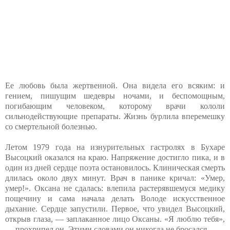
Ее любовь была жертвенной. Она видела его всяким: и
гением, пишущим шедевры ночами, и беспомощным,
погибающим человеком, которому врачи кололи
сильнодействующие препараты. Жизнь бурлила вперемешку
со смертельной болезнью.
Летом 1979 года на изнурительных гастролях в Бухаре
Высоцкий оказался на краю. Напряжение достигло пика, и в
один из дней сердце поэта остановилось. Клиническая смерть
длилась около двух минут. Врач в панике кричал: «Умер,
умер!». Оксана не сдалась: влепила растерявшемуся медику
пощечину и сама начала делать Володе искусственное
дыхание. Сердце запустили. Первое, что увидел Высоцкий,
открыв глаза, — заплаканное лицо Оксаны. «Я люблю тебя»,
— прохрипел он. Этими словами он никогда не бросался.