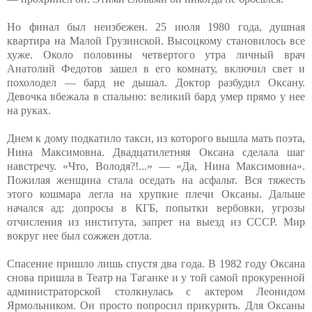
Но финал был неизбежен. 25 июля 1980 года, душная
квартира на Малой Грузинской. Высоцкому становилось все
хуже. Около половины четвертого утра личный врач
Анатолий Федотов зашел в его комнату, включил свет и
похолодел — бард не дышал. Доктор разбудил Оксану.
Девочка вбежала в спальню: великий бард умер прямо у нее
на руках.
Днем к дому подкатило такси, из которого вышла мать поэта,
Нина Максимовна. Двадцатилетняя Оксана сделала шаг
навстречу. «Что, Володя?!...» — «Да, Нина Максимовна».
Пожилая женщина стала оседать на асфальт. Вся тяжесть
этого кошмара легла на хрупкие плечи Оксаны. Дальше
начался ад: допросы в КГБ, попытки вербовки, угрозы
отчисления из института, запрет на выезд из СССР. Мир
вокруг нее был сожжен дотла.
Спасение пришло лишь спустя два года. В 1982 году Оксана
снова пришла в Театр на Таганке и у той самой прокуренной
администраторской столкнулась с актером Леонидом
Ярмольником. Он просто попросил прикурить. Для Оксаны