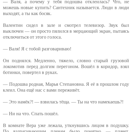
— Валя, а почему у тебя подошва отклеилась? Что, не
можешь новые купить? Сантехник называется. Люди в люди
выходят, а ты как босяк.
Валентин сидел в зале и смотрел телевизор. Звук был
выключен — он просто пялился в мерцающий экран, пытаясь
отключиться от этого голоса.
— Валя! Я с тобой разговариваю!
Он поднялся. Медленно, тяжело, словно старый грузовой
локомотив перед долгим перегоном. Вошёл в коридор, взял
ботинки, повертел в руках.
— Подошва родная, Марья Степановна. Я её в прошлом году
клеил. Она ещё нас с вами переживёт.
— Это намёк?! — взвилась тёща. — Ты на что намекаешь?!
— Ни на что. Спать пошёл.
В комнате Вера уже лежала, уткнувшись лицом в подушку.
По вздрагивающим плечам было понятно — плачет.