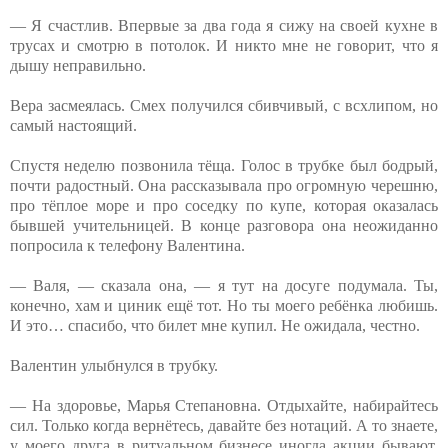
— Я счастлив. Впервые за два года я сижу на своей кухне в
трусах и смотрю в потолок. И никто мне не говорит, что я
дышу неправильно.
Вера засмеялась. Смех получился сбивчивый, с всхлипом, но
самый настоящий.
Спустя неделю позвонила тёща. Голос в трубке был бодрый,
почти радостный. Она рассказывала про огромную черешню,
про тёплое море и про соседку по купе, которая оказалась
бывшей учительницей. В конце разговора она неожиданно
попросила к телефону Валентина.
— Валя, — сказала она, — я тут на досуге подумала. Ты,
конечно, хам и циник ещё тот. Но ты моего ребёнка любишь.
И это… спасибо, что билет мне купил. Не ожидала, честно.
Валентин улыбнулся в трубку.
— На здоровье, Марья Степановна. Отдыхайте, набирайтесь
сил. Только когда вернётесь, давайте без нотаций. А то знаете,
у моего друга в ритуальном бизнесе иногда акции бывают.