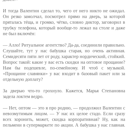
И тогда Валентин сделал то, чего от него никто не ожидал.
Он резко замолчал, посмотрел прямо на дверь, за которой
пряталась тёща, и громко, чётко, словно диктор, заговорил в
трубку телефона, который вообще-то лежал на столе и даже
не был включён:
— Алло! Ритуальное агентство? Да-да, соединили правильно.
Слушайте, тут у нас бабушка старая, но очень активная.
Семидесяти пяти лет от роду, характер нордический, стойкий.
Вопрос такой: какие у вас есть скидки на оптовое прощание?
Нам бы подешевле, по-семейному. И чтоб с музыкой.
«Прощание славянки» у вас входит в базовый пакет или за
отдельную доплату?
За дверью что-то грохнуло. Кажется, Марья Степановна
задела локтем ведро.
— Нет, оптом — это я про родню, — продолжил Валентин с
невозмутимым лицом. — У нас их целое стадо. Если сразу
всех хоронить, может, скидка корпоративная? Ну, как на
пельмени в супермаркете по акции. А бабушка у нас главная.