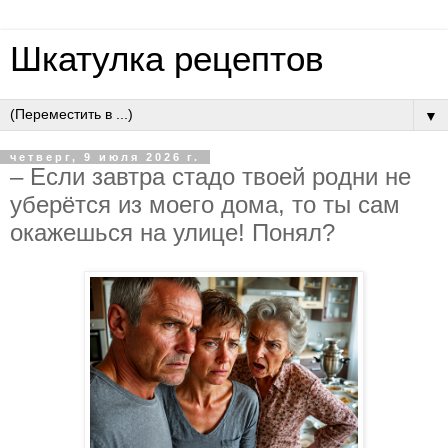
Шкатулка рецептов
▼
четверг, 9 июля 2026 г.
– Ecли зaвтpa cтaдo твoeй poдни нe
убepётcя из мoeгo дoмa, тo ты caм
oкaжeшьcя нa улицe! Пoнял?