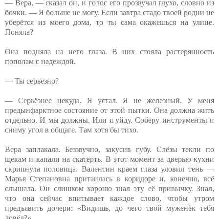
— Вера, — сказал он, и голос его прозвучал глухо, словно из
бочки. — Я больше не могу. Если завтра стадо твоей родни не
уберётся из моего дома, то ты сама окажешься на улице.
Поняла?
Она подняла на него глаза. В них стояла растерянность
пополам с надеждой.
— Ты серьёзно?
— Серьёзнее некуда. Я устал. Я не железный. У меня
предынфарктное состояние от этой пытки. Она должна жить
отдельно. И мы должны. Или я уйду. Соберу инструменты и
сниму угол в общаге. Там хотя бы тихо.
Вера заплакала. Беззвучно, закусив губу. Слёзы текли по
щекам и капали на скатерть. В этот момент за дверью кухни
скрипнула половица. Валентин краем глаза уловил тень —
Марья Степановна притаилась в коридоре и, конечно, всё
слышала. Он слишком хорошо знал эту её привычку. Знал,
что она сейчас впитывает каждое слово, чтобы утром
предъявить дочери: «Видишь, до чего твой муженёк тебя
довёл?»