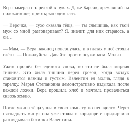
Вера замерла с тарелкой в руках. Даже Барсик, дремавший на
подоконнике, приоткрыл один глаз.
— Верочка, — сухо сказала тёща, — ты слышишь, как твой
муж со мной разговаривает? Я, значит, для них стараюсь, а
он…
— Мам, — Вера наконец повернулась, и в глазах у неё стояли
слёзы. — Пожалуйста. Давайте просто поужинаем. Молча.
Ужин прошёл без единого слова, но это не была мирная
тишина. Это была тишина перед грозой, когда воздух
становится вязким и густым. Валентин ел молча, глядя в
тарелку. Марья Степановна демонстративно вздыхала после
каждой ложки. Вера крошила хлеб и мечтала провалиться
сквозь землю.
После ужина тёща ушла в свою комнату, но ненадолго. Через
пятнадцать минут она уже стояла в коридоре и придирчиво
разглядывала ботинки Валентина.