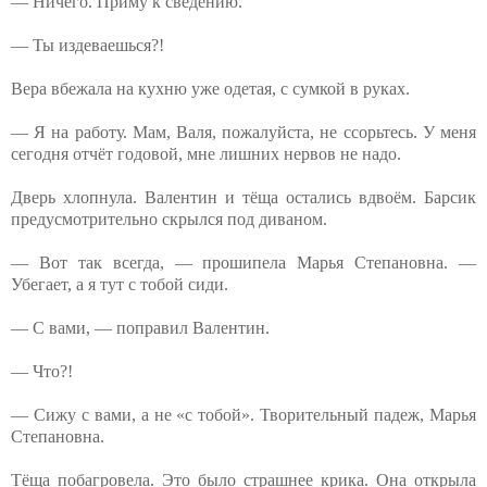
— Ничего. Приму к сведению.
— Ты издеваешься?!
Вера вбежала на кухню уже одетая, с сумкой в руках.
— Я на работу. Мам, Валя, пожалуйста, не ссорьтесь. У меня
сегодня отчёт годовой, мне лишних нервов не надо.
Дверь хлопнула. Валентин и тёща остались вдвоём. Барсик
предусмотрительно скрылся под диваном.
— Вот так всегда, — прошипела Марья Степановна. —
Убегает, а я тут с тобой сиди.
— С вами, — поправил Валентин.
— Что?!
— Сижу с вами, а не «с тобой». Творительный падеж, Марья
Степановна.
Тёща побагровела. Это было страшнее крика. Она открыла