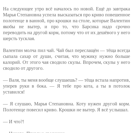
На следующее утро всё началось по новой. Ещё до завтрака
Марья Степановна успела высказаться про криво повешенное
полотенце в ванной, про крошки на столе, которые Валентин
якобы не вытер, и про то, что Барсика надо срочно
переводить на другой корм, потому что от их дешёвого у него
шерсть тусклая.
Валентин молча пил чай. Чай был переслащён — тёща всегда
сыпала сахар от души, считая, что мужику нужно больше
калорий. От этого чая сводило скулы. Впрочем, скулы у него
сводило от другого.
— Валя, ты меня вообще слушаешь? — тёща встала напротив,
уперев руки в бока. — Я тебе про кота, а ты в потолок
уставился!
— Я слушаю, Марья Степановна. Коту нужен другой корм.
Полотенце повесил криво. Крошки не вытер. Я всё услышал.
— И что?!