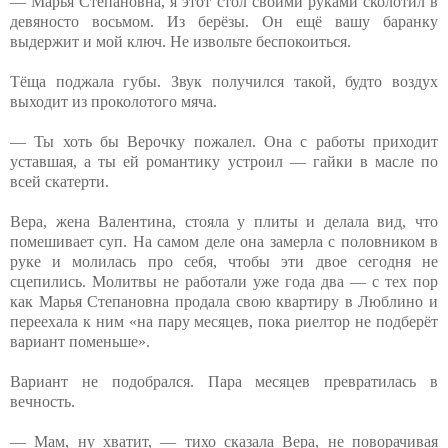
— Марья Степановна, я этот стол своими руками сколотил в
девяносто восьмом. Из берёзы. Он ещё вашу баранку
выдержит и мой ключ. Не извольте беспокоиться.
Тёща поджала губы. Звук получился такой, будто воздух
выходит из проколотого мяча.
— Ты хоть бы Верочку пожалел. Она с работы приходит
уставшая, а ты ей романтику устроил — гайки в масле по
всей скатерти.
Вера, жена Валентина, стояла у плиты и делала вид, что
помешивает суп. На самом деле она замерла с половником в
руке и молилась про себя, чтобы эти двое сегодня не
сцепились. Молитвы не работали уже года два — с тех пор
как Марья Степановна продала свою квартиру в Люблино и
переехала к ним «на пару месяцев, пока риелтор не подберёт
вариант поменьше».
Вариант не подобрался. Пара месяцев превратилась в
вечность.
— Мам, ну хватит, — тихо сказала Вера, не поворачивая