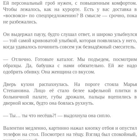
Ей персональный гроб нужен, с повышенным комфортом.
Чтобы лежалось, как на курорте. Есть у вас доставка в
«восвояси» по спецпредложению? В смысле — срочно, пока
не разбежались.
Он выдержал паузу, будто слушал ответ, и широко улыбнулся
— той самой кривоватой улыбкой, которая появлялась у него,
когда удавалось починить совсем уж безнадёжный смеситель.
— Отлично. Готовьте каталог. Мы подъедем, посмотрим
образцы. Да, бабушка с нами обязательно. Ей же надо
одобрить обивку. Она женщина со вкусом.
Дверь кухни распахнулась. На пороге стояла Марья
Степановна. Лицо её стало белее кафельной плитки в
больничной палате, губы дрожали, пальцы вцепились в
дверной косяк, будто она боялась рухнуть.
— Ты… ты что несёшь?! — выдохнула она сипло.
Валентин медленно, картинно нажал кнопку отбоя и опустил
телефон на стол. Посмотрел на тёщу. Взгляд был спокойный,