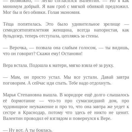
— Возможно, — легко согласился Валентин. — Но я как
минимум добрый. Я вам гроб с мягкой обивкой предложил.
Мог бы и без обивки. Голая экономия.
Тёща попятилась. Это было удивительное зрелище —
семидесятипятилетняя женщина, всегда напористая, как
бульдозер, теперь отступала, цепляясь за стены.
— Верочка, — позвала она слабым голосом, — ты видишь,
что он говорит? Скажи ему! Останови!
Вера встала. Подошла к матери, мягко взяла её за руку.
— Мам, он просто устал. Мы все устали. Давай завтра
поговорим. А сейчас иди спать. Тебе надо отдохнуть.
Марья Степановна вышла. В коридоре ещё долго слышалось
её бормотание — что-то про сумасшедший дом, про
чудовищное неуважение и про то, что она завтра же уедет к
сестре в Краснодар, потому что здесь её никто не ценит.
Валентин проводил её взглядом и повернулся к Вере.
— Ну вот. А ты боялась.