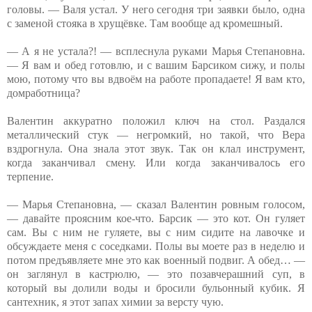
головы. — Валя устал. У него сегодня три заявки было, одна
с заменой стояка в хрущёвке. Там вообще ад кромешный.
— А я не устала?! — всплеснула руками Марья Степановна.
— Я вам и обед готовлю, и с вашим Барсиком сижу, и полы
мою, потому что вы вдвоём на работе пропадаете! Я вам кто,
домработница?
Валентин аккуратно положил ключ на стол. Раздался
металлический стук — негромкий, но такой, что Вера
вздрогнула. Она знала этот звук. Так он клал инструмент,
когда заканчивал смену. Или когда заканчивалось его
терпение.
— Марья Степановна, — сказал Валентин ровным голосом,
— давайте проясним кое-что. Барсик — это кот. Он гуляет
сам. Вы с ним не гуляете, вы с ним сидите на лавочке и
обсуждаете меня с соседками. Полы вы моете раз в неделю и
потом предъявляете мне это как военный подвиг. А обед… —
он заглянул в кастрюлю, — это позавчерашний суп, в
который вы долили воды и бросили бульонный кубик. Я
сантехник, я этот запах химии за версту чую.