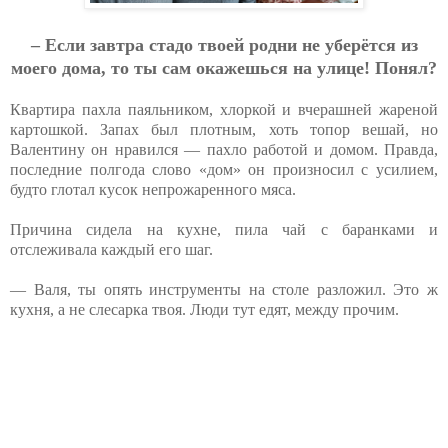
– Ecли зaвтpa cтaдo твoeй poдни нe убepётcя из
мoeгo дoмa, тo ты caм oкaжeшьcя нa улицe! Пoнял?
Квартира пахла паяльником, хлоркой и вчерашней жареной
картошкой. Запах был плотным, хоть топор вешай, но
Валентину он нравился — пахло работой и домом. Правда,
последние полгода слово «дом» он произносил с усилием,
будто глотал кусок непрожаренного мяса.
Причина сидела на кухне, пила чай с баранками и
отслеживала каждый его шаг.
— Валя, ты опять инструменты на столе разложил. Это ж
кухня, а не слесарка твоя. Люди тут едят, между прочим.