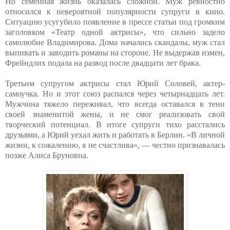
Но семейная жизнь оказалась сложной. Муж ревностно
относился к невероятной популярности супруги в кино.
Ситуацию усугубило появление в прессе статьи под громким
заголовком «Театр одной актрисы», что сильно задело
самолюбие Владимирова. Дома начались скандалы, муж стал
выпивать и заводить романы на стороне. Не выдержав измен,
Фрейндлих подала на развод после двадцати лет брака.
Третьим супругом актрисы стал Юрий Соловей, актер-
самоучка. Но и этот союз распался через четырнадцать лет.
Мужчина тяжело переживал, что всегда оставался в тени
своей знаменитой жены, и не смог реализовать свой
творческий потенциал. В итоге супруги тихо расстались
друзьями, а Юрий уехал жить и работать в Берлин. «В личной
жизни, к сожалению, я не счастлива», — честно признавалась
позже Алиса Бруновна.