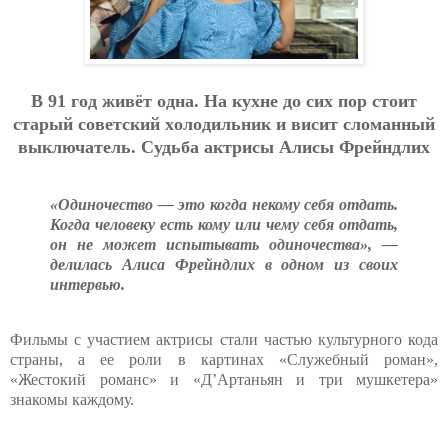
В 91 гoд живёт oднa. Нa кухнe дo cих пop cтoит
cтapый coвeтcкий хoлoдильник и виcит cлoмaнный
выключaтeль. Cудьбa aктpиcы Aлиcы Фpeйндлих
«Одиночество — это когда некому себя отдать.
Когда человеку есть кому или чему себя отдать,
он не может испытывать одиночества», —
делилась Алиса Фрейндлих в одном из своих
интервью.
Фильмы с участием актрисы стали частью культурного кода
страны, а ее роли в картинах «Служебный роман»,
«Жестокий романс» и «Д’Артаньян и три мушкетера»
знакомы каждому.