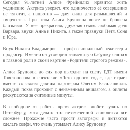
Сегодня 91-летней Алисе Фрейндлих нравится жить
уединенно. Актриса уверяет, что одиночество её совершенно
не тяготит, а напротив — дает силы для размышлений и
творчества. При этом Алиса Бруновна вовсе не брошена
близкими. У нее прекрасная, дружная семья: любимая дочь
Варвара, внуки Анна и Никита, а также правнуки Петя, Соня
и Юра.
Внук Никита Владимиров — профессиональный режиссер и
продюсер. Именно он уговорил знаменитую бабушку сняться
в главной роли в своей картине «Родители строгого режима».
Алиса Бруновна до сих пор выходит на сцену БДТ имени
Товстоногова в спектакле «Лето одного года», где играет
вместе со своим давним партнером Олегом Басилашвили.
Каждый показ проходит с неизменным аншлагом, а билеты
раскупаются за считанные минуты.
В свободное от работы время актриса любит гулять по
Петербургу, хотя делать это незамеченной становится все
сложнее. Прохожие часто просят автографы и пытаются
сделать селфи, что очень утомляет Алису Бруновну.