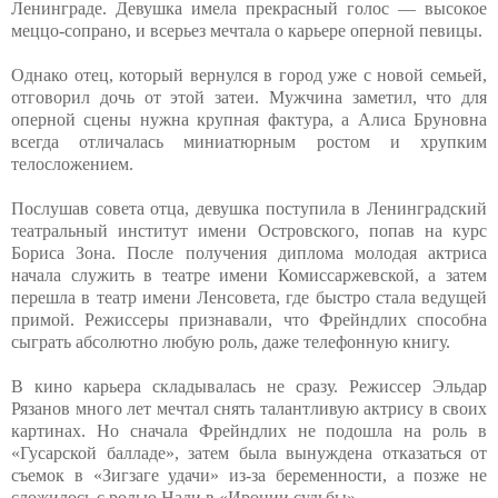
Ленинграде. Девушка имела прекрасный голос — высокое
меццо-сопрано, и всерьез мечтала о карьере оперной певицы.
Однако отец, который вернулся в город уже с новой семьей,
отговорил дочь от этой затеи. Мужчина заметил, что для
оперной сцены нужна крупная фактура, а Алиса Бруновна
всегда отличалась миниатюрным ростом и хрупким
телосложением.
Послушав совета отца, девушка поступила в Ленинградский
театральный институт имени Островского, попав на курс
Бориса Зона. После получения диплома молодая актриса
начала служить в театре имени Комиссаржевской, а затем
перешла в театр имени Ленсовета, где быстро стала ведущей
примой. Режиссеры признавали, что Фрейндлих способна
сыграть абсолютно любую роль, даже телефонную книгу.
В кино карьера складывалась не сразу. Режиссер Эльдар
Рязанов много лет мечтал снять талантливую актрису в своих
картинах. Но сначала Фрейндлих не подошла на роль в
«Гусарской балладе», затем была вынуждена отказаться от
съемок в «Зигзаге удачи» из-за беременности, а позже не
сложилось с ролью Нади в «Иронии судьбы».