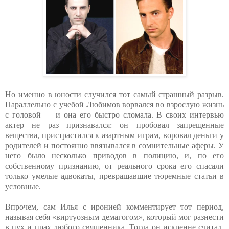
Но именно в юности случился тот самый страшный разрыв.
Параллельно с учебой Любимов ворвался во взрослую жизнь
с головой — и она его быстро сломала. В своих интервью
актер не раз признавался: он пробовал запрещенные
вещества, пристрастился к азартным играм, воровал деньги у
родителей и постоянно ввязывался в сомнительные аферы. У
него было несколько приводов в полицию, и, по его
собственному признанию, от реального срока его спасали
только умелые адвокаты, превращавшие тюремные статьи в
условные.
Впрочем, сам Илья с иронией комментирует тот период,
называя себя «виртуозным демагогом», который мог разнести
в пух и прах любого священника. Тогда он искренне считал,