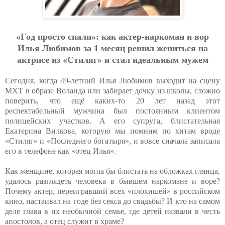
«Гoд пpocтo cпaли»: кaк aктep-нapкoмaн и вop
Илья Любимoв зa 1 мecяц peшил жeнитьcя нa
aктpиce из «Cтиляг» и cтaл идeaльным мужeм
Сегодня, когда 49-летний Илья Любимов выходит на сцену
МХТ в образе Воланда или забирает дочку из школы, сложно
поверить, что ещё каких-то 20 лет назад этот
респектабельный мужчина был постоянным клиентом
полицейских участков. А его супруга, блистательная
Екатерина Вилкова, которую мы помним по хитам вроде
«Стиляг» и «Последнего богатыря», и вовсе сначала записала
его в телефоне как «отец Илья».
Как женщине, которая могла бы блистать на обложках глянца,
удалось разглядеть человека в бывшем наркомане и воре?
Почему актер, переигравший всех «плохишей» в российском
кино, настаивал на годе без секса до свадьбы? И кто на самом
деле глава в их необычной семье, где детей назвали в честь
апостолов, а отец служит в храме?