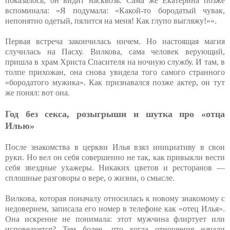
показалось, он видит насквозь. Сама же Екатерина позже
вспоминала: «Я подумала: «Какой-то бородатый чувак,
непонятно одетый, пялится на меня! Как глупо выгляжу!»».
Первая встреча закончилась ничем. Но настоящая магия
случилась на Пасху. Вилкова, сама человек верующий,
пришла в храм Христа Спасителя на ночную службу. И там, в
толпе прихожан, она снова увидела того самого странного
«бородатого мужика». Как признавался позже актер, он тут
же понял: вот она.
Год без секса, розыгрыши и шутка про «отца
Илью»
После знакомства в церкви Илья взял инициативу в свои
руки. Но вел он себя совершенно не так, как привыкли вести
себя звездные ухажеры. Никаких цветов и ресторанов —
сплошные разговоры о вере, о жизни, о смысле.
Вилкова, которая поначалу относилась к новому знакомому с
недоверием, записала его номер в телефоне как «отец Илья».
Она искренне не понимала: этот мужчина флиртует или
исповедуется? Тем более, что когда отношения начали