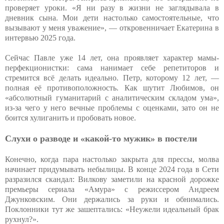
проверяет уроки. «Я ни разу в жизни не заглядывала в
дневник сына. Мои дети настолько самостоятельные, что
вызывают у меня уважение», — откровенничает Екатерина в
интервью 2025 года.
Сейчас Павле уже 14 лет, она проявляет характер мамы-
перфекционистки: сама нанимает себе репетиторов и
стремится всё делать идеально. Петр, которому 12 лет, —
полная её противоположность. Как шутит Любимов, он
«абсолютный гуманитарий с аналитическим складом ума»,
из-за чего у него вечные проблемы с оценками, зато он не
боится хулиганить и пробовать новое.
Слухи о разводе и «какой-то мужик» в постели
Конечно, когда пара настолько закрыта для прессы, молва
начинает придумывать небылицы. В конце 2024 года в Сети
разразился скандал: Вилкову заметили на красной дорожке
премьеры сериала «Амура» с режиссером Андреем
Джунковским. Они держались за руки и обнимались.
Поклонники тут же зашептались: «Неужели идеальный брак
рухнул?».