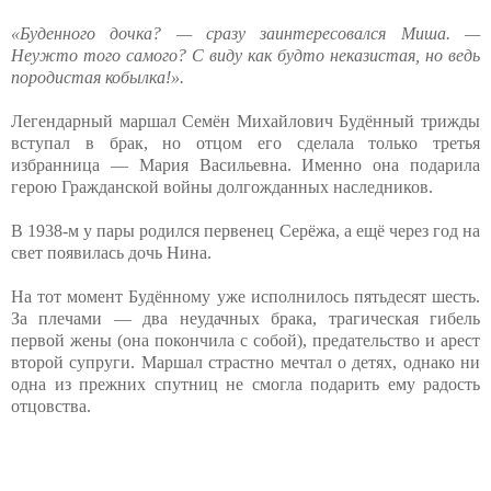
«Буденного дочка? — сразу заинтересовался Миша. —
Неужто того самого? С виду как будто неказистая, но ведь
породистая кобылка!».
Легендарный маршал Семён Михайлович Будённый трижды
вступал в брак, но отцом его сделала только третья
избранница — Мария Васильевна. Именно она подарила
герою Гражданской войны долгожданных наследников.
В 1938-м у пары родился первенец Серёжа, а ещё через год на
свет появилась дочь Нина.
На тот момент Будённому уже исполнилось пятьдесят шесть.
За плечами — два неудачных брака, трагическая гибель
первой жены (она покончила с собой), предательство и арест
второй супруги. Маршал страстно мечтал о детях, однако ни
одна из прежних спутниц не смогла подарить ему радость
отцовства.