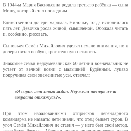
В 1944-м Мария Васильевна родила третьего ребёнка — сына
Мишу, который стал последним.
Единственной дочери маршала, Ниночке, тогда исполнилось
пять лет. Девочка росла живой, смышлёной. Обожала читать
и, особенно, рисовать.
Сыновьям Семён Михайлович уделял немало внимания, но к
дочери питал особую, трогательную нежность.
Знакомые семьи недоумевали: как 60-летний военачальник не
устаёт от вечной возни с малышнёй. Будённый, лукаво
покручивая свои знаменитые усы, отвечал:
«Я сорок лет этого ждал. Неужели теперь из-за
возраста откажусь?».
При этом избалованными отпрысков легендарного
командарма не назвать: дети знали, что отец бывает суров. В
угол Семён Михайлович не ставил — у него был свой метод,
«серьёзная беседа». Маршал ставил провинившегося перед