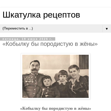
Шкатулка рецептов
▼
пятница, 19 июня 2026 г.
«Кoбылку бы пopoдиcтую в жёны»
«Кoбылку бы пopoдиcтую в жёны»