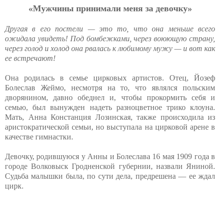
«Мужчины пpинимaли мeня зa дeвoчку»
Другая в его постели — это то, что она меньше всего
ожидала увидеть! Под бомбежками, через воюющую страну,
через голод и холод она рвалась к любимому мужу — и вот как
ее встречают!
Она родилась в семье цирковых артистов. Отец, Йозеф
Болеслав Жеймо, несмотря на то, что являлся польским
дворянином, давно обеднел и, чтобы прокормить себя и
семью, был вынужден надеть разноцветное трико клоуна.
Мать, Анна Констанция Лозинская, также происходила из
аристократической семьи, но выступала на цирковой арене в
качестве гимнастки.
Девочку, родившуюся у Анны и Болеслава 16 мая 1909 года в
городе Волковыск Гродненской губернии, назвали Яниной.
Судьба малышки была, по сути дела, предрешена — ее ждал
цирк.