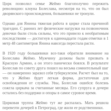
Цирк позволил семье Жеймо благополучно пережить
революцию: клоуна Болеслава, несмотря на то, что он был
дворянского происхождения, большевики не тронули.
Однако для Янины тяжелая работа в цирке стала причиной
трагедии. С ранних лет физические нагрузки на позвоночник
девочки были столь сильны, что это привело к необратимым
последствиям — достигнув к одиннадцати годам отметки в 1
метр 48 сантиметров Янина навсегда перестала расти.
В 1920 году большевики все-таки обратили внимание на
Болеслава Жеймо. Мужчину должны были призвать в
Красную Армию, а он этого панически боялся. В результате
Болеслав по совету друга пошел на весьма сомнительный шаг
— он намеренно заразил себя туберкулезом. Расчет был на то,
что у Жеймо будет легкая форма, достаточная для
освобождения от службы. Увы, Болеслав ошибся: болезнь
сожгла циркача за считанные месяцы. Его супруга и дочери
остались без поддержи и опоры в самое суровое время.
Цирковая труппа Жеймо тут же распалась. Мать решила
перевезти дочерей в Петроград, где жили ее родственники.