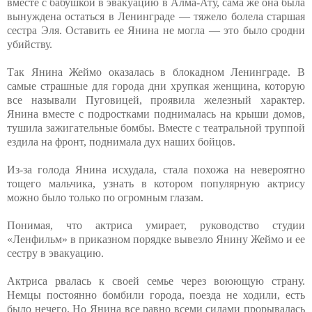
вместе с бабушкой в эвакуацию в Алма-Ату, сама же она была
вынуждена остаться в Ленинграде — тяжело болела старшая
сестра Эля. Оставить ее Янина не могла — это было сродни
убийству.
Так Янина Жеймо оказалась в блокадном Ленинграде. В
самые страшные для города дни хрупкая женщина, которую
все называли Пуговицей, проявила железный характер.
Янина вместе с подростками поднималась на крыши домов,
тушила зажигательные бомбы. Вместе с театральной труппой
ездила на фронт, поднимала дух наших бойцов.
Из-за голода Янина исхудала, стала похожа на невероятно
тощего мальчика, узнать в котором популярную актрису
можно было только по огромным глазам.
Понимая, что актриса умирает, руководство студии
«Ленфильм» в приказном порядке вывезло Янину Жеймо и ее
сестру в эвакуацию.
Актриса рвалась к своей семье через воюющую страну.
Немцы постоянно бомбили города, поезда не ходили, есть
было нечего. Но Янина все равно всеми силами прорывалась