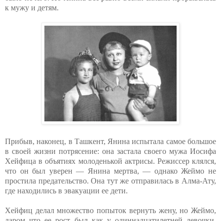
к мужу и детям.
Прибыв, наконец, в Ташкент, Янина испытала самое большое
в своей жизни потрясение: она застала своего мужа Иосифа
Хейфица в объятиях молоденькой актрисы. Режиссер клялся,
что он был уверен — Янина мертва, — однако Жеймо не
простила предательство. Она тут же отправилась в Алма-Ату,
где находились в эвакуации ее дети.
Хейфиц делал множество попыток вернуть жену, но Жеймо,
даром что ее рост был как у одиннадцатилетней девочки,