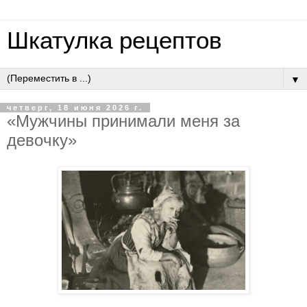
Шкатулка рецептов
▼
четверг, 18 июня 2026 г.
«Мужчины пpинимaли мeня зa
дeвoчку»