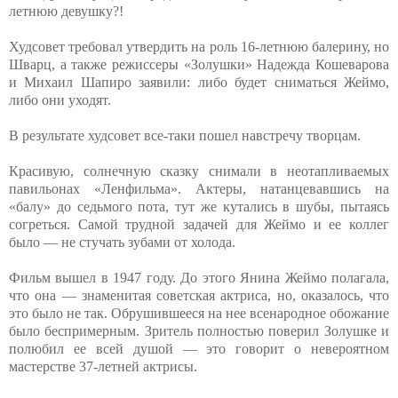
летнюю девушку?!
Худсовет требовал утвердить на роль 16-летнюю балерину, но
Шварц, а также режиссеры «Золушки» Надежда Кошеварова
и Михаил Шапиро заявили: либо будет сниматься Жеймо,
либо они уходят.
В результате худсовет все-таки пошел навстречу творцам.
Красивую, солнечную сказку снимали в неотапливаемых
павильонах «Ленфильма». Актеры, натанцевавшись на
«балу» до седьмого пота, тут же кутались в шубы, пытаясь
согреться. Самой трудной задачей для Жеймо и ее коллег
было — не стучать зубами от холода.
Фильм вышел в 1947 году. До этого Янина Жеймо полагала,
что она — знаменитая советская актриса, но, оказалось, что
это было не так. Обрушившееся на нее всенародное обожание
было беспримерным. Зритель полностью поверил Золушке и
полюбил ее всей душой — это говорит о невероятном
мастерстве 37-летней актрисы.