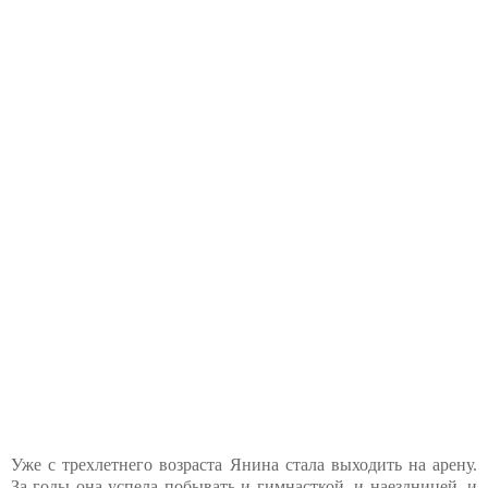
Уже с трехлетнего возраста Янина стала выходить на арену.
За годы она успела побывать и гимнасткой, и наездницей, и