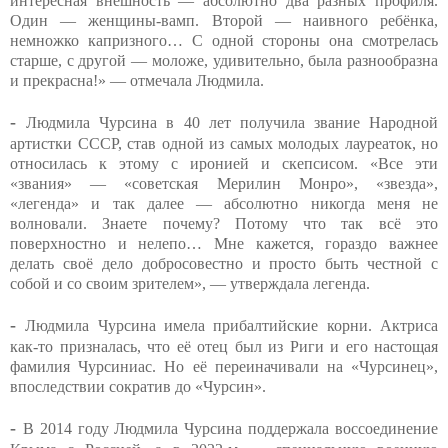
интересная внешность — абсолютно два разных профиля.
Один — женщины-вамп. Второй — наивного ребёнка,
немножко капризного… С одной стороны она смотрелась
старше, с другой — моложе, удивительно, была разнообразна
и прекрасна!» — отмечала Людмила.
-
Людмила Чурсина в 40 лет получила звание Народной
артистки СССР, став одной из самых молодых лауреаток, но
относилась к этому с иронией и скепсисом. «Все эти
«звания» — «советская Мерилин Монро», «звезда»,
«легенда» и так далее — абсолютно никогда меня не
волновали. Знаете почему? Потому что так всё это
поверхностно и нелепо… Мне кажется, гораздо важнее
делать своё дело добросовестно и просто быть честной с
собой и со своим зрителем», — утверждала легенда.
-
Людмила Чурсина имела прибалтийские корни. Актриса
как-то призналась, что её отец был из Риги и его настощая
фамилия Чурсиниас. Но её переиначивали на «Чурсинец»,
впоследствии сократив до «Чурсин».
-
В 2014 году Людмила Чурсина поддержала воссоединение