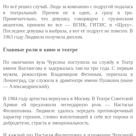
Но всё решил случай. Люда за компанию с подругой подалась
в театральный. Причем не в один, а сразу в три.
Примечательно, что девушку, говорящую с грузинским
акцентом, приняли во все — ВГИК, ГИТИС и «Щуку».
Последнее девушка и выбрала, а вот её подруге не повезло. В
1963 году Людмила получила диплом.
Главные роли в кино и театре
По окончании вуза Чурсина поступила на службу в Театр
имени Вахтангова и задержалась там на три года. С первым
мужем, режиссёром Владимиром Фетиным, переехала в
Ленинград, где служила в драмтеатре имени Пушкина (ныне
— Александринский).
В 1984 году артистка вернулась в Москву. В Театре Советской
Армии ей предложили легендарную роль — Настасьи
Филипповны. Людмиле удалось передать противоречивый
характер героини, словно воплотившей в себе все пороки и
добродетели, страсть и эмоциональность.
И каждый раз Настасья Филипповна в изложении Чурсиной