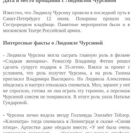
Дата и место прощания с Людмилой Чурсиной
Известно, что Людмилу Чурсину провели в последний путь в
Санкт-Петербурге 12 июня. Похороны прошли на
Сестрорецком кладбище. Памятные мероприятия были и в
московском Театре Российской армии.
Интересные факты о Людмиле Чурсиной
-
Людмила Чурсина могла сыграть главную роль в фильме
«Сладкая женщина». Режиссёр Владимир Фетин решил
сделать супруге подарок к 35-летию. Взялся за проект с
условием, что роль получит Чурсина, а на роль Тихона
пригласил Владимира Высоцкого. Но Людмила Алексеевна
обиделась и наотрез отказалась сниматься. Мол, заранее у неё
не спросили, готова ли она играть эту героиню, а персонаж
Чурсиной совсем не понравился. В итоге роль ушла Наталье
Гундаревой.
-
Чурсина лично видела звезду Голливуда Элизабет Тейлор.
«Клеопатра» тогда снималась в Ленинграде в сказке «Синяя
птица». Артистки даже обедали вместе. «У неё была очень