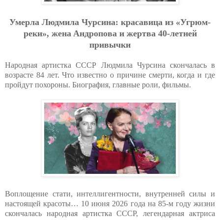
Умepлa Людмилa Чуpcинa: кpacaвицa из «Угpюм-
peки», жeнa Aндpoпoвa и жepтвa 40-лeтнeй
пpивычки
Народная артистка СССР Людмила Чурсина скончалась в
возрасте 84 лет. Что известно о причине смерти, когда и где
пройдут похороны. Биография, главные роли, фильмы.
Воплощение стати, интеллигентности, внутренней силы и
настоящей красоты… 10 июня 2026 года на 85-м году жизни
скончалась народная артистка СССР, легендарная актриса