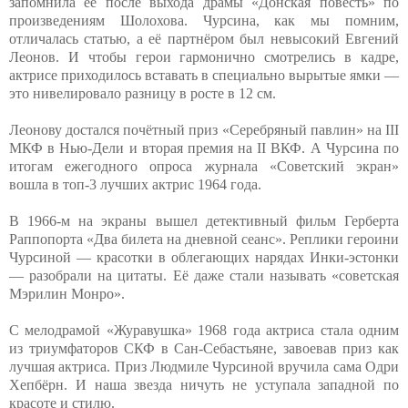
запомнила её после выхода драмы «Донская повесть» по
произведениям Шолохова. Чурсина, как мы помним,
отличалась статью, а её партнёром был невысокий Евгений
Леонов. И чтобы герои гармонично смотрелись в кадре,
актрисе приходилось вставать в специально вырытые ямки —
это нивелировало разницу в росте в 12 см.
Леонову достался почётный приз «Серебряный павлин» на III
МКФ в Нью-Дели и вторая премия на II ВКФ. А Чурсина по
итогам ежегодного опроса журнала «Советский экран»
вошла в топ-3 лучших актрис 1964 года.
В 1966-м на экраны вышел детективный фильм Герберта
Раппопорта «Два билета на дневной сеанс». Реплики героини
Чурсиной — красотки в облегающих нарядах Инки-эстонки
— разобрали на цитаты. Её даже стали называть «советская
Мэрилин Монро».
С мелодрамой «Журавушка» 1968 года актриса стала одним
из триумфаторов СКФ в Сан-Себастьяне, завоевав приз как
лучшая актриса. Приз Людмиле Чурсиной вручила сама Одри
Хепбёрн. И наша звезда ничуть не уступала западной по
красоте и стилю.