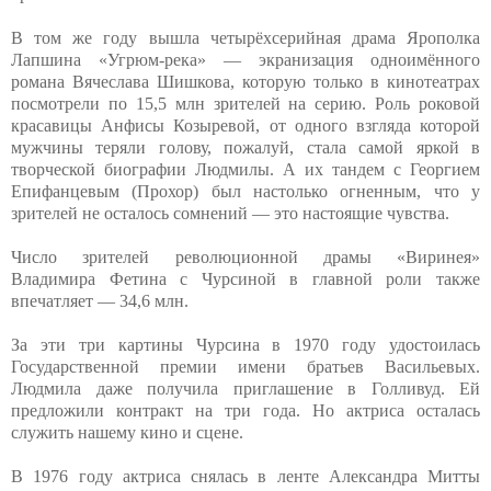
В том же году вышла четырёхсерийная драма Ярополка
Лапшина «Угрюм-река» — экранизация одноимённого
романа Вячеслава Шишкова, которую только в кинотеатрах
посмотрели по 15,5 млн зрителей на серию. Роль роковой
красавицы Анфисы Козыревой, от одного взгляда которой
мужчины теряли голову, пожалуй, стала самой яркой в
творческой биографии Людмилы. А их тандем с Георгием
Епифанцевым (Прохор) был настолько огненным, что у
зрителей не осталось сомнений — это настоящие чувства.
Число зрителей революционной драмы «Виринея»
Владимира Фетина с Чурсиной в главной роли также
впечатляет — 34,6 млн.
За эти три картины Чурсина в 1970 году удостоилась
Государственной премии имени братьев Васильевых.
Людмила даже получила приглашение в Голливуд. Ей
предложили контракт на три года. Но актриса осталась
служить нашему кино и сцене.
В 1976 году актриса снялась в ленте Александра Митты